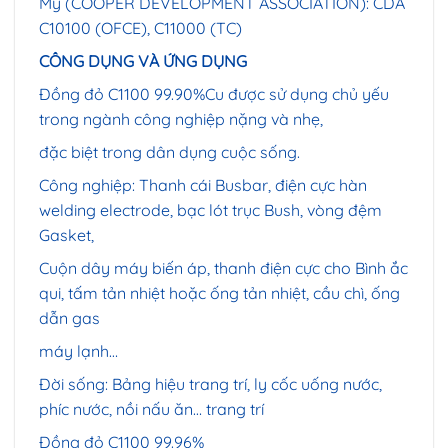
Mỹ (COOPER DEVELOPMENT ASSOCIATION): CDA
C10100 (OFCE), C11000 (TC)
CÔNG DỤNG VÀ ỨNG DỤNG
Đồng đỏ C1100 99.90%Cu được sử dụng chủ yếu
trong ngành công nghiệp nặng và nhẹ,
đặc biệt trong dân dụng cuộc sống.
Công nghiệp: Thanh cái Busbar, điện cực hàn
welding electrode, bạc lót trục Bush, vòng đệm
Gasket,
Cuộn dây máy biến áp, thanh điện cực cho Bình ắc
qui, tấm tản nhiệt hoặc ống tản nhiệt, cầu chì, ống
dẫn gas
máy lạnh…
Đời sống: Bảng hiệu trang trí, ly cốc uống nước,
phíc nước, nồi nấu ăn… trang trí
Đồng đỏ C1100 99.96%