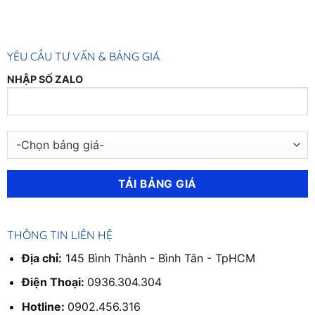
đặc
316
22mm,
0902
456
316
YÊU CẦU TƯ VẤN & BẢNG GIÁ
NHẬP SỐ ZALO
THÔNG TIN LIÊN HỆ
Địa chỉ:
145 Bình Thành - Bình Tân - TpHCM
Điện Thoại:
0936.304.304
Hotline:
0902.456.316