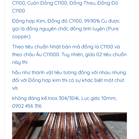
C1100, Cuộn Đồng C1100, Đồng Thau, Đồng Đỏ
C1100
Đồng hợp Kim, Đồng đỏ C1100, 99.90% Cu được
gọi là đồng nguyên chất, đồng tinh luyện (Pure
copper).
Theo tiêu chuẩn Nhật bản mã đồng là C1100 và
theo châu Âu C11000. Tuy nhiên, giữa 02 tiêu chuẩn
này thì
hầu như thành vật liệu tương đồng với nhau nhưng
đối với Đồng hợp kim thì có sự khác biệt một chút
và
không đáng kể.
Inox 304/304L Lục giác 10mm,
0902 456 316