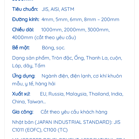
Tiêu chuẩn:
JIS, AISI, ASTM
Đường kính:
4mm, 5mm, 6mm, 8mm – 200mm
Chiều dài:
1000mm, 2000mm, 3000mm,
4000mm (cắt theo yêu cầu)
Bề mặt:
Bóng, sọc.
Dạng sản phẩm, Tròn đặc, Ống, Thanh La, cuộn,
Láp, dây, Tấm
Ứng dụng
: Ngành điện, điện lạnh, cơ khí khuôn
mẫu, y tế, hàng hải
Xuất xứ:
EU, Russia, Malaysia, Thailand, India,
China, Taiwan…
Gia công:
Cắt theo yêu cầu khách hàng
Nhật bản (JAPAN INDUSTRIAL STANDARD): JIS
C1011 (EOFC), C1100 (TC)