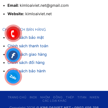
Email:
kimloaiviet.net@gmail.com
Website:
kimloaiviet.net
CHÍNH SÁCH BÁN HÀNG
Chính sách bảo mật
Chính sách thanh toán
Chính sách giao hàng
Chinh sách đổi hàng
Chính sách bảo hành
TRANG CHỦ
INOX
NHÔM
ĐỒNG
THÉP
TITAN
NIKEN
CÁC LOẠI KHÁC
Copyright 2026 ©
KIMLOAIVIET.NET - 0902.456.316