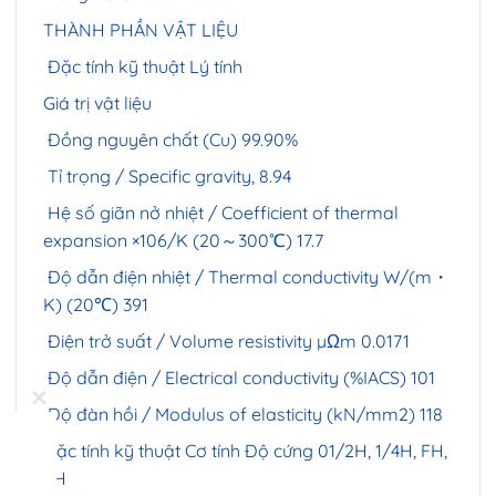
THÀNH PHẦN VẬT LIỆU
Đặc tính kỹ thuật Lý tính
Giá trị vật liệu
Đồng nguyên chất (Cu) 99.90%
Tỉ trọng / Specific gravity, 8.94
Hệ số giãn nở nhiệt / Coefficient of thermal
expansion ×106/K (20～300℃) 17.7
Độ dẫn điện nhiệt / Thermal conductivity W/(m・
K) (20℃) 391
Điện trở suất / Volume resistivity µΩm 0.0171
Độ dẫn điện / Electrical conductivity (%IACS) 101
Độ đàn hồi / Modulus of elasticity (kN/mm2) 118
Đặc tính kỹ thuật Cơ tính Độ cứng 01/2H, 1/4H, FH,
EH