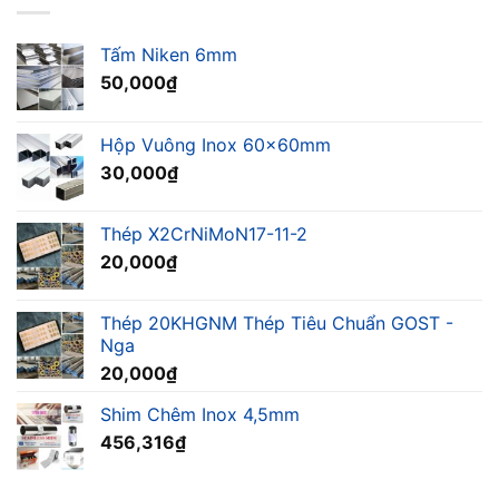
Tấm Niken 6mm
50,000
₫
Hộp Vuông Inox 60x60mm
30,000
₫
Thép X2CrNiMoN17-11-2
20,000
₫
Thép 20KHGNM Thép Tiêu Chuẩn GOST -
Nga
20,000
₫
Shim Chêm Inox 4,5mm
456,316
₫