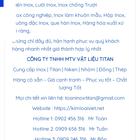
Kiện Inox, Lưới Inox, Inox chống Trượt
Inox công nghiệp, Inox làm khuôn mẫu, Hộp Inox,
Vuông đặc Inox, que hàn Inox, Hàng hóa xuất xứ
rõ ràng,
chứng chỉ đầy đủ, hân hạnh phục vụ quý khách
hàng nhanh nhất giá thành hợp lý nhất
CÔNG TY TNHH MTV VẬT LIỆU TITAN
Cung cấp Inox | Titan | Niken | Nhôm | Đồng | Thép
Hàng có sẵn – Giá cạnh tranh – Phục vụ tốt – Chất
lượng Tốt
Mọi chi tiết xin liên hệ:
toaninoxtitan@gmail.com
Website :
https://kimloaiviet.net
Hotline 1: 0902 456 316 Mr Toàn
Hotline 2: 0909 656 316 Mr Tuấn
Hotline 3: 0909 246 316 Mr Bốn