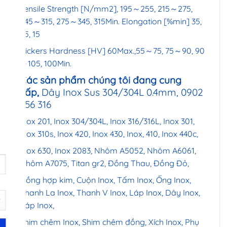
E
Tensile Strength [N/mm2], 195～255, 215～275,
245～315, 275～345, 315Min. Elongation [%min] 35,
25, 15
Vickers Hardness [HV] 60Max.,55～75, 75～90, 90
～105, 100Min.
Các sản phẩm chúng tôi đang cung
cấp,
Dây Inox Sus 304/304L 0.4mm, 0902
456 316
Inox 201, Inox 304/304L, Inox 316/316L, Inox 301,
Inox 310s, Inox 420, Inox 430, Inox, 410, Inox 440c,
Inox 630, Inox 2083, Nhôm A5052, Nhôm A6061,
Nhôm A7075, Titan gr2, Đồng Thau, Đồng Đỏ,
Đồng hợp kim, Cuộn Inox, Tấm Inox,
Ống Inox
,
Thanh La Inox, Thanh V Inox, Láp Inox, Dây Inox,
Cáp Inox
,
Shim chêm Inox, Shim chêm đồng, Xích Inox, Phụ