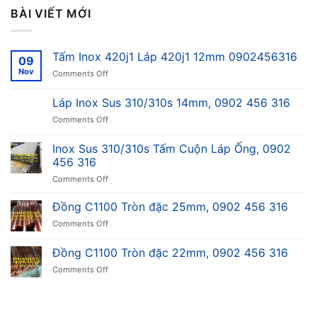
BÀI VIẾT MỚI
Tấm Inox 420j1 Láp 420j1 12mm 0902456316
09
Nov
on
Comments Off
Tấm
Inox
Láp Inox Sus 310/310s 14mm, 0902 456 316
420j1
on
Comments Off
Láp
Láp
420j1
Inox
12mm
Inox Sus 310/310s Tấm Cuộn Láp Ống, 0902
Sus
0902456316
456 316
310/310s
on
Comments Off
14mm,
Inox
0902
Sus
456
Đồng C1100 Tròn đặc 25mm, 0902 456 316
310/310s
316
on
Comments Off
Tấm
Đồng
Cuộn
C1100
Đồng C1100 Tròn đặc 22mm, 0902 456 316
Láp
Tròn
Ống,
on
Comments Off
đặc
0902
Đồng
25mm,
456
C1100
0902
316
Tròn
456