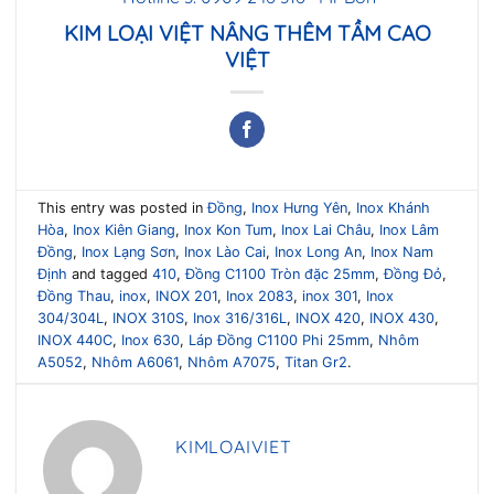
KIM LOẠI VIỆT NÂNG THÊM TẦM CAO
VIỆT
This entry was posted in
Đồng
,
Inox Hưng Yên
,
Inox Khánh
Hòa
,
Inox Kiên Giang
,
Inox Kon Tum
,
Inox Lai Châu
,
Inox Lâm
Đồng
,
Inox Lạng Sơn
,
Inox Lào Cai
,
Inox Long An
,
Inox Nam
Định
and tagged
410
,
Đồng C1100 Tròn đặc 25mm
,
Đồng Đỏ
,
Đồng Thau
,
inox
,
INOX 201
,
Inox 2083
,
inox 301
,
Inox
304/304L
,
INOX 310S
,
Inox 316/316L
,
INOX 420
,
INOX 430
,
INOX 440C
,
Inox 630
,
Láp Đồng C1100 Phi 25mm
,
Nhôm
A5052
,
Nhôm A6061
,
Nhôm A7075
,
Titan Gr2
.
KIMLOAIVIET