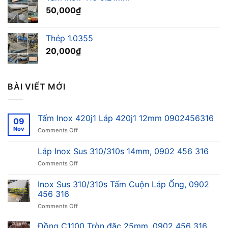
50,000
₫
Thép 1.0355
20,000
₫
BÀI VIẾT MỚI
Tấm Inox 420j1 Láp 420j1 12mm 0902456316
09
Nov
on
Comments Off
Tấm
Inox
Láp Inox Sus 310/310s 14mm, 0902 456 316
420j1
on
Comments Off
Láp
Láp
420j1
Inox
12mm
Inox Sus 310/310s Tấm Cuộn Láp Ống, 0902
Sus
0902456316
456 316
310/310s
on
Comments Off
14mm,
Inox
0902
Sus
456
Đồng C1100 Tròn đặc 25mm, 0902 456 316