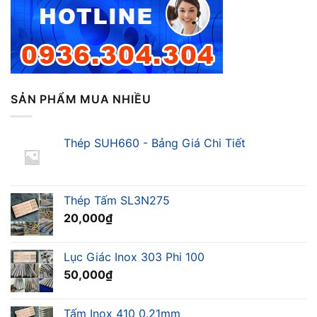
SẢN PHẨM MUA NHIỀU
Thép SUH660 - Bảng Giá Chi Tiết
Thép Tấm SL3N275
20,000
₫
Lục Giác Inox 303 Phi 100
50,000
₫
Tấm Inox 410 0.21mm