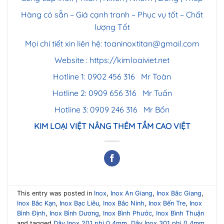
Hàng có sẵn – Giá cạnh tranh – Phục vụ tốt – Chất
lượng Tốt
Mọi chi tiết xin liên hệ:
toaninoxtitan@gmail.com
Website :
https://kimloaiviet.net
Hotline 1: 0902 456 316 Mr Toàn
Hotline 2: 0909 656 316 Mr Tuấn
Hotline 3: 0909 246 316 Mr Bốn
KIM LOẠI VIỆT NÂNG THÊM TẦM CAO VIỆT
This entry was posted in
Inox
,
Inox An Giang
,
Inox Bắc Giang
,
Inox Bắc Kạn
,
Inox Bạc Liêu
,
Inox Bắc Ninh
,
Inox Bến Tre
,
Inox
Bình Định
,
Inox Bình Dương
,
Inox Bình Phước
,
Inox Bình Thuận
and tagged
Dây Inox 201 phi 0.4mm
,
Dây Inox 301 phi 0.4mm
,