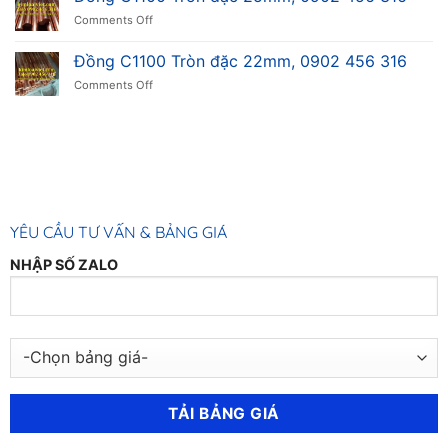
310/310s
316
on
Comments Off
Tấm
Đồng
Cuộn
C1100
Đồng C1100 Tròn đặc 22mm, 0902 456 316
Láp
Tròn
Ống,
on
Comments Off
đặc
0902
Đồng
25mm,
456
C1100
0902
316
Tròn
456
đặc
316
22mm,
0902
456
316
YÊU CẦU TƯ VẤN & BẢNG GIÁ
NHẬP SỐ ZALO