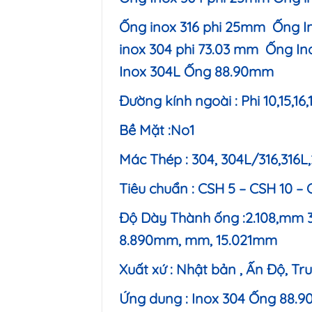
Ống inox 316 phi 25mm
Ống I
inox 304 phi 73.03 mm Ống In
Inox 304L Ống 88.90mm
Đường kính ngoài : Phi 10,15,16
Bề Mặt :No1
Mác Thép : 304, 304L/316,316L,
Tiêu chuẩn : CSH 5 – CSH 10 –
Độ Dày Thành ống :2.108,mm 
8.890mm, mm, 15.021mm
Xuất xứ : Nhật bản , Ấn Độ, T
Ứng dung :
Inox 304 Ống 88.