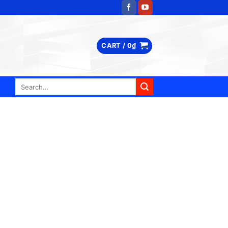
CART /
0
₫
Search
for: