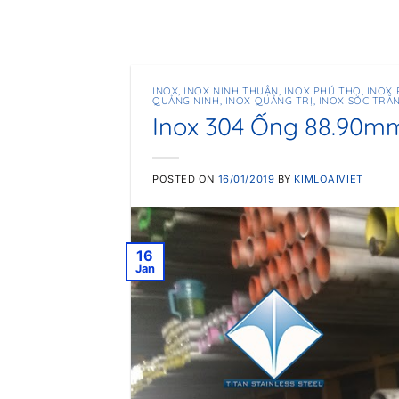
INOX
,
INOX NINH THUẬN
,
INOX PHÚ THỌ
,
INOX 
QUẢNG NINH
,
INOX QUẢNG TRỊ
,
INOX SÓC TRĂ
Inox 304 Ống 88.90m
POSTED ON
16/01/2019
BY
KIMLOAIVIET
16
Jan