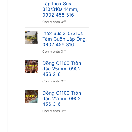
Inox
Láp Inox Sus
420j1
310/310s 14mm,
Láp
0902 456 316
420j1
on
Comments Off
12mm
Láp
0902456316
Inox
Inox Sus 310/310s
Sus
Tấm Cuộn Láp Ống,
310/310s
0902 456 316
14mm,
on
Comments Off
0902
Inox
456
Sus
316
Đồng C1100 Tròn
310/310s
đặc 25mm, 0902
Tấm
456 316
Cuộn
on
Comments Off
Láp
Đồng
Ống,
C1100
0902
Đồng C1100 Tròn
Tròn
456
đặc 22mm, 0902
đặc
316
456 316
25mm,
on
Comments Off
0902
Đồng
456
C1100
316
Tròn
đặc