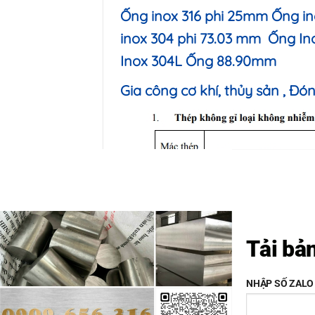
Ống inox 316 phi 25mm Ống in
inox 304 phi 73.03 mm
Ống In
Inox 304L Ống 88.90mm
Gia công cơ khí, thủy sản , Đón