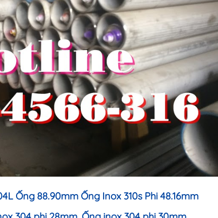
304L Ống 88.90mm
Ống Inox 310s Phi 48.16mm
nox 304 phi 28mm
, Ống inox 304 phi 30mm