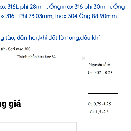
ox 316L phi 28mm, Ống inox 316 phi 30mm,
Ống
ox 316L Phi 73.03mm
, Inox 304 Ống 88.90mm
g tàu, dẫn hơi ,khí đốt lò nung,dầu khí