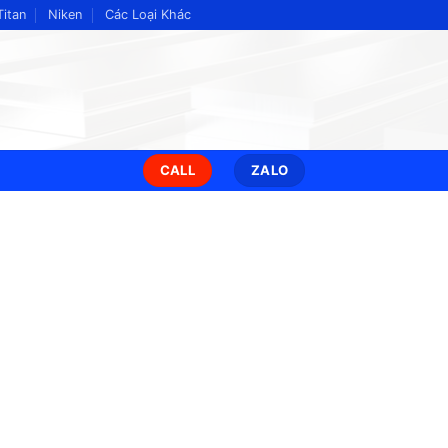
Titan
Niken
Các Loại Khác
CALL
ZALO