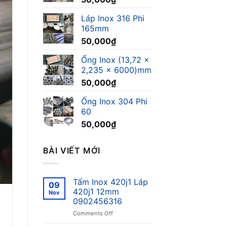
Láp Inox 316 Phi
165mm
50,000
₫
Ống Inox (13,72 x
2,235 x 6000)mm
50,000
₫
Ống Inox 304 Phi
60
50,000
₫
BÀI VIẾT MỚI
Tấm Inox 420j1 Láp
09
420j1 12mm
Nov
0902456316
on
Comments Off
Tấm