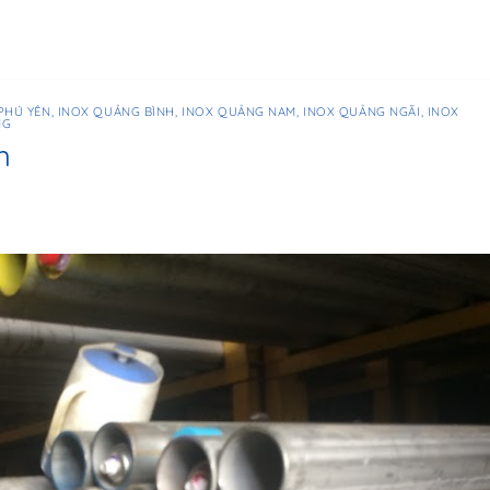
PHÚ YÊN
,
INOX QUẢNG BÌNH
,
INOX QUẢNG NAM
,
INOX QUẢNG NGÃI
,
INOX
NG
m