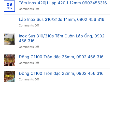
Tấm Inox 420j1 Láp 420j1 12mm 0902456316
09
Nov
on
Comments Off
Tấm
Inox
Láp Inox Sus 310/310s 14mm, 0902 456 316
420j1
on
Comments Off
Láp
Láp
420j1
Inox
12mm
Inox Sus 310/310s Tấm Cuộn Láp Ống, 0902
Sus
0902456316
456 316
310/310s
on
Comments Off
14mm,
Inox
0902
Sus
456
Đồng C1100 Tròn đặc 25mm, 0902 456 316
310/310s
316
on
Comments Off
Tấm
Đồng
Cuộn
C1100
Đồng C1100 Tròn đặc 22mm, 0902 456 316
Láp
Tròn
Ống,
on
Comments Off
đặc
0902
Đồng
25mm,
456
C1100
0902
316
Tròn
456
đặc
316
22mm,
0902
456
316