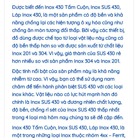
Được biết đến Inox 430 Tấm Cuộn,
Inox SUS 430,
Láp Inox 430, là một sản phẩm có độ bền và khả
năng chống lại các hiện tượng ô xy hóa cũng như
chống ăn mòn tương đối thấp. Bởi vậy các thiết bị,
đồ dùng được chế tạo từ loại vật liệu này cũng có
độ bền thấp hơn so với được sản xuất từ chất liệu
Inox 201 và 304. Vì vậy, giá thành của SUS 430 rẻ
hơn nhiều so với sản phẩm Inox 304 và Inox 201.
Đặc tính nổi bật của sản phẩm này là khả năng
nhiễm từ cao. Vì vậy, bạn có thể sử dụng nam
châm để tiến hành phân biệt SUS 430 với các loại
inox khác. Vật liệu nào có lực hút mạnh hơn đó
chính là Inox SUS 430 và đương nhiên chất lượng,
độ bền, chống rỉ sét của Inox SUS 430 thấp nhất
trong 4 loại mà hôm nay chúng ta sẽ đề cập đến.
Inox 430 Tấm Cuộn, Inox SUS 430, Láp Inox 430, là
một trong những loại Inox thuộc nhóm 4xx – Ferrit,