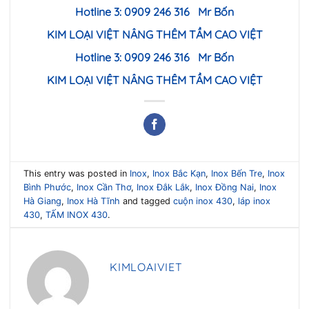
Hotline 3: 0909 246 316 Mr B
ốn
KIM LOẠI VI
ỆT NÂNG THÊM TẦM CAO VIỆT
Hotline 3: 0909 246 316 Mr B
ốn
KIM LOẠI VI
ỆT NÂNG THÊM TẦM CAO VIỆT
This entry was posted in
Inox
,
Inox Bắc Kạn
,
Inox Bến Tre
,
Inox
Bình Phước
,
Inox Cần Thơ
,
Inox Đắk Lắk
,
Inox Đồng Nai
,
Inox
Hà Giang
,
Inox Hà Tĩnh
and tagged
cuộn inox 430
,
láp inox
430
,
TẤM INOX 430
.
KIMLOAIVIET