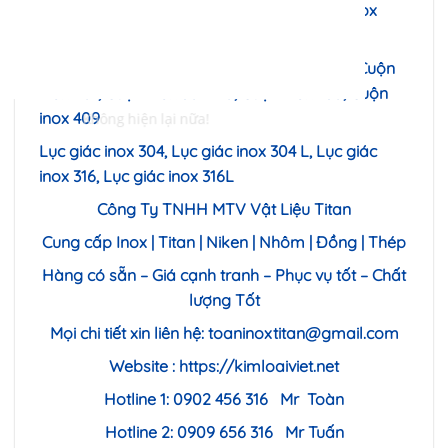
inox 316L,Láp inox 303, Láp inox 310s, Láp inox
420, Láp inox 430
Cuộn inox 304, Cuộn inox 316, Cuộn inox 301,Cuộn
inox 201, Cuộn inox 304420, Cuộn inox 430, Cuộn
inox 409
Lục giác inox 304, Lục giác inox 304 L, Lục giác
inox 316, Lục giác inox 316L
Công Ty TNHH MTV Vật Liệu Titan
Cung cấp Inox | Titan | Niken | Nhôm | Đồng | Thép
Hàng có sẵn – Giá cạnh tranh – Phục vụ tốt – Chất
lượng Tốt
Mọi chi tiết xin liên hệ:
toaninoxtitan@gmail.com
Website :
https://kimloaiviet.net
Hotline 1: 0902 456 316 Mr Toàn
Hotline 2: 0909 656 316 Mr Tuấn