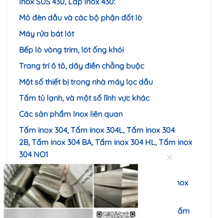
Inox SUS 430, Láp Inox 430:
Mỏ đèn dầu và các bộ phận đốt lò
Máy rửa bát lót
Bếp lò vòng trim, lót ống khói
Trang trí ô tô, dây điền chằng buộc
Một số thiết bị trong nhà máy lọc dầu
Tấm tủ lạnh, và một số lĩnh vực khác
Các sản phẩm Inox liên quan
Tấm inox 304, Tấm inox 304L, Tấm inox 304
2B, Tấm inox 304 BA, Tấm inox 304 HL, Tấm inox
304 NO1
Tấm inox 316, Tấm inox 304 L, Tấm inox 304
2B,Tấm inox 304 BA, Tấm inox 304 HL,Tấm inox
304 NO1
E
Tấm inox 301, Tấm inox 201, Tấm inox 420, Tấm