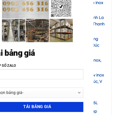
inox 430, Tấm inox 310s, Tấm inox 409, Tấm inox
303
Thanh La inox 304, Thanh La inox 304 L, Thanh La
inox 316, Thanh La inox 316L, Thanh La Đúc, Thanh
La zin
Ống inox 304,Ống inox 304 L, Ống inox 316, Ống
inox 316 L, Ống inox 310S, Ống inox 201,Ống Đúc
inox
Ống trang trí Inox ,Ống hàn inox, Ống vi sinh inox,
Ống Thủy lực inox, Ống inox chịu nhiệt,
Thanh v inox 304, Thanh v inox 304 L, Thanh v inox
316, Thanh v inox 316 L, Thanh v inox 201, V đúc, V
chấn
Vuông đặc inox 304
, Vuông đặc inox
304L, Vuông đặc inox 316, Vuông đặc inox 316L
Láp inox 304, Láp inox 304 L, Láp inox 316, Láp