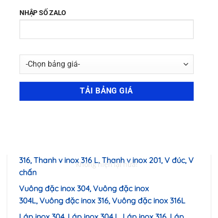
inox 430, Tấm inox 310s, Tấm inox 409, Tấm inox
303
Thanh La inox 304, Thanh La inox 304 L, Thanh La
inox 316, Thanh La inox 316L, Thanh La Đúc, Thanh
La zin
Ống inox 304,Ống inox 304 L, Ống inox 316, Ống
inox 316 L, Ống inox 310S, Ống inox 201,Ống Đúc
inox
Ống trang trí Inox ,Ống hàn inox, Ống vi sinh inox,
Ống Thủy lực inox, Ống inox chịu nhiệt,
Thanh v inox 304, Thanh v inox 304 L, Thanh v inox
316, Thanh v inox 316 L, Thanh v inox 201, V đúc, V
chấn
Vuông đặc inox 304, Vuông đặc inox
304L, Vuông đặc inox 316, Vuông đặc inox 316L
Láp inox 304
, Láp inox 304 L, Láp inox 316, Láp