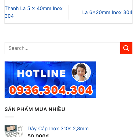
Thanh La 5 x 40mm Inox
La 6x20mm Inox 304
304
SẢN PHẨM MUA NHIỀU
Dây Cáp Inox 310s 2,8mm
50,000
₫