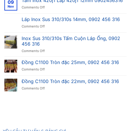
Tấm Inox 420j1 Láp 420j1 12mm 0902456316
09
Nov
on
Comments Off
Tấm
Inox
Láp Inox Sus 310/310s 14mm, 0902 456 316
420j1
on
Comments Off
Láp
Láp
420j1
Inox
12mm
Inox Sus 310/310s Tấm Cuộn Láp Ống, 0902
Sus
0902456316
456 316
310/310s
on
Comments Off
14mm,
Inox
0902
Sus
456
Đồng C1100 Tròn đặc 25mm, 0902 456 316
310/310s
316
on
Comments Off
Tấm
Đồng
Cuộn
C1100
Đồng C1100 Tròn đặc 22mm, 0902 456 316
Láp
Tròn
Ống,
on
Comments Off
đặc
0902
Đồng
25mm,
456
C1100
0902
316
Tròn
456
đặc
316
22mm,
0902
456
316