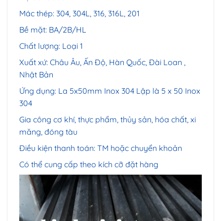
Mác thép: 304, 304L, 316, 316L, 201
Bề mặt: BA/2B/HL
Chất lượng: Loại 1
Xuất xứ: Châu Âu, Ấn Độ, Hàn Quốc, Đài Loan ,
Nhật Bản
Ứng dụng: La 5x50mm Inox 304 Lập là 5 x 50 Inox
304
Gia công cơ khí, thực phẩm, thủy sản, hóa chất, xi
măng, đóng tàu
Điều kiện thanh toán: TM hoặc chuyển khoản
Có thể cung cấp theo kích cỡ đặt hàng