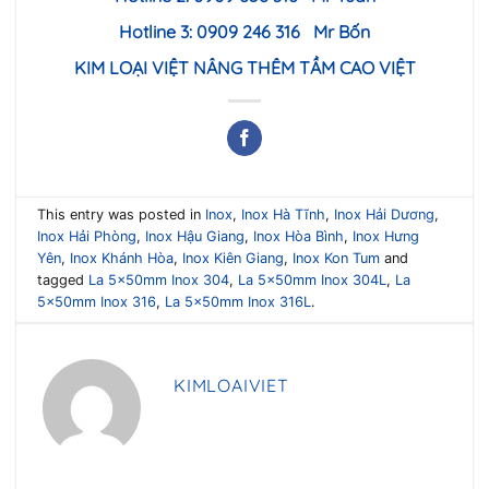
Hotline 3: 0909 246 316 Mr B
ốn
KIM LOẠI VI
ỆT NÂNG THÊM TẦM CAO VIỆT
This entry was posted in
Inox
,
Inox Hà Tĩnh
,
Inox Hải Dương
,
Inox Hải Phòng
,
Inox Hậu Giang
,
Inox Hòa Bình
,
Inox Hưng
Yên
,
Inox Khánh Hòa
,
Inox Kiên Giang
,
Inox Kon Tum
and
tagged
La 5x50mm Inox 304
,
La 5x50mm Inox 304L
,
La
5x50mm Inox 316
,
La 5x50mm Inox 316L
.
KIMLOAIVIET