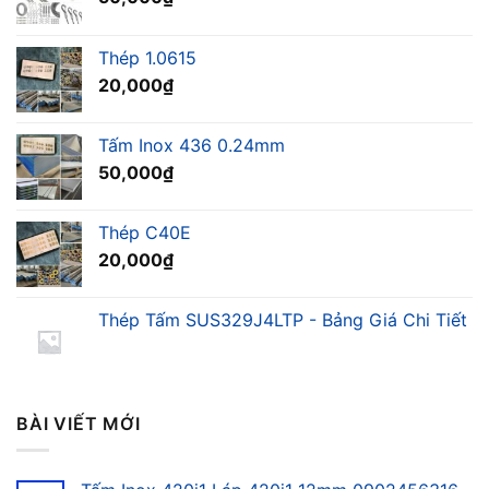
Thép 1.0615
20,000
₫
Tấm Inox 436 0.24mm
50,000
₫
Thép C40E
20,000
₫
Thép Tấm SUS329J4LTP - Bảng Giá Chi Tiết
BÀI VIẾT MỚI