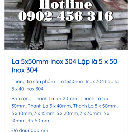
La 5x50mm Inox 304 Lập là 5 x 50
Inox 304
Thông tin sản phẩm : La 5x50mm Inox 304 Lập là
5 x 40 Inox 304
Bản rộng:
Thanh La 5 x 20mm
, Thanh La 5 x
30mm, Thanh La 5 x 40mm, Thanh La 5 x 50mm,
3 x 10mm, 3 x 15mm, 3 x 20mm, 3 x 30mm, 3 x
40mm, 3 x 50mm
Độ dài: 6000mm