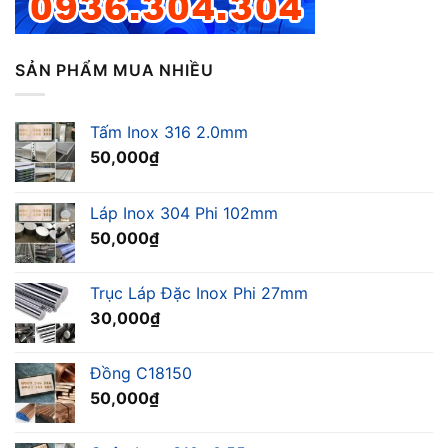
SẢN PHẨM MUA NHIỀU
Tấm Inox 316 2.0mm
50,000
₫
Láp Inox 304 Phi 102mm
50,000
₫
Trục Láp Đặc Inox Phi 27mm
30,000
₫
Đồng C18150
50,000
₫