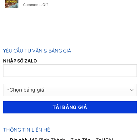
Ống,
on
Comments Off
đặc
0902
Đồng
25mm,
456
C1100
0902
316
Tròn
456
đặc
316
22mm,
0902
456
316
YÊU CẦU TƯ VẤN & BẢNG GIÁ
NHẬP SỐ ZALO
THÔNG TIN LIÊN HỆ