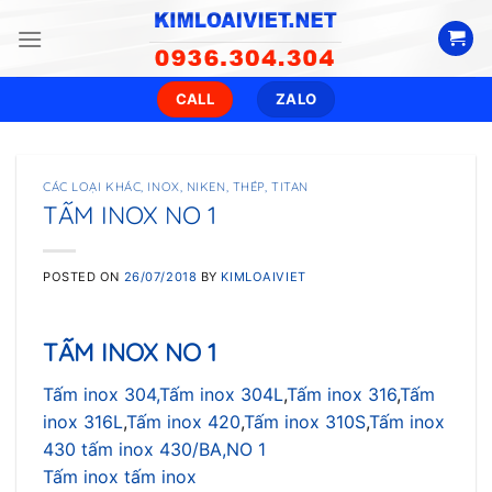
Skip
to
content
CALL
ZALO
CÁC LOẠI KHÁC
,
INOX
,
NIKEN
,
THÉP
,
TITAN
TẤM INOX NO 1
POSTED ON
26/07/2018
BY
KIMLOAIVIET
TẤM INOX NO 1
Tấm inox 304,
Tấm inox 304L
,
Tấm inox 316
,
Tấm
inox 316L
,
Tấm inox 420
,
Tấm inox 310S
,
Tấm inox
430
tấm inox 430/BA,NO 1
Tấm inox tấm inox