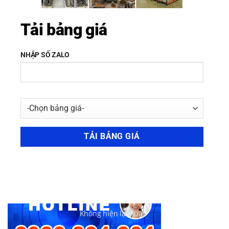
316L no1
,
tấm inox 420 no1
,
tấm inox 430 no1
.
Tải bảng giá
KIMLOAIVIET
NHẬP SỐ ZALO
TẤM INOX BA
TẤM INOX GƯƠNG 8K
Không hiện lại nữa!