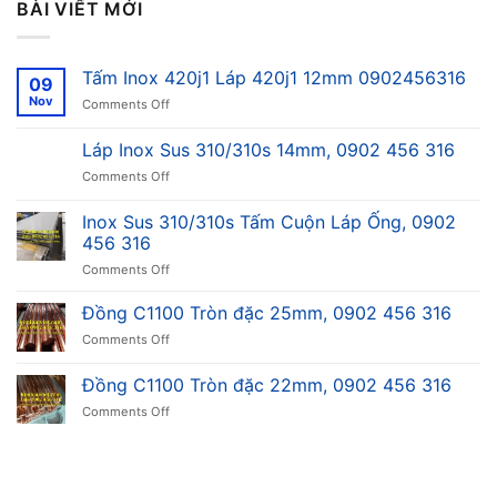
BÀI VIẾT MỚI
Tấm Inox 420j1 Láp 420j1 12mm 0902456316
09
Nov
on
Comments Off
Tấm
Inox
Láp Inox Sus 310/310s 14mm, 0902 456 316
420j1
on
Comments Off
Láp
Láp
420j1
Inox
12mm
Inox Sus 310/310s Tấm Cuộn Láp Ống, 0902
Sus
0902456316
456 316
310/310s
on
Comments Off
14mm,
Inox
0902
Sus
456
Đồng C1100 Tròn đặc 25mm, 0902 456 316
310/310s
316
on
Comments Off
Tấm
Đồng
Cuộn
C1100
Đồng C1100 Tròn đặc 22mm, 0902 456 316
Láp
Tròn
Ống,
on
Comments Off
đặc
0902
Đồng
25mm,
456
C1100
0902
316
Tròn
456
đặc
316