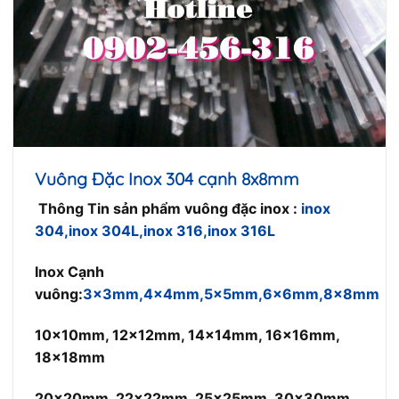
Vuông Đặc Inox 304 cạnh 8x8mm
Thông Tin sản phẩm vuông đặc inox :
inox
304,inox 304L,inox 316,inox 316L
Inox Cạnh
vuông:
3x3mm,4x4mm,5x5mm,6x6mm,8x8mm
10x10mm, 12x12mm, 14x14mm, 16x16mm,
18x18mm
20x20mm, 22x22mm, 25x25mm, 30x30mm