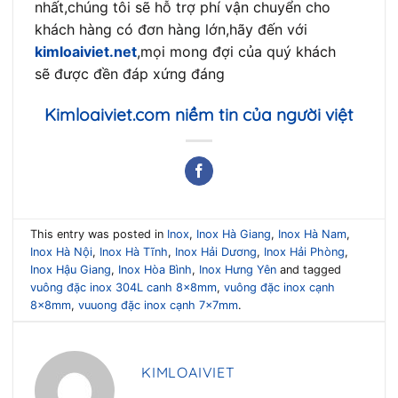
nhất,chúng tôi sẽ hỗ trợ phí vận chuyển cho
khách hàng có đơn hàng lớn,hãy đến với
kimloaiviet.net
,mọi mong đợi của quý khách
sẽ được đền đáp xứng đáng
Kimloaiviet.com
niềm tin của người việt
This entry was posted in
Inox
,
Inox Hà Giang
,
Inox Hà Nam
,
Inox Hà Nội
,
Inox Hà Tĩnh
,
Inox Hải Dương
,
Inox Hải Phòng
,
Inox Hậu Giang
,
Inox Hòa Bình
,
Inox Hưng Yên
and tagged
vuông đặc inox 304L canh 8x8mm
,
vuông đặc inox cạnh
8x8mm
,
vuuong đặc inox cạnh 7x7mm
.
KIMLOAIVIET