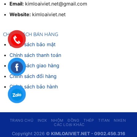
Email:
kimloaiviet.net@gmail.com
Website:
kimloaiviet.net
CHÍNH SÁCH BÁN HÀNG
Chính sách bảo mật
Chính sách thanh toán
Chính sách giao hàng
Chinh sách đổi hàng
Chính sách bảo hành
TRANG CHỦ
INOX
NHÔM
ĐỒNG
THÉP
TITAN
NIKEN
CÁC LOẠI KHÁC
Copyright 2026 ©
KIMLOAIVIET.NET - 0902.456.316