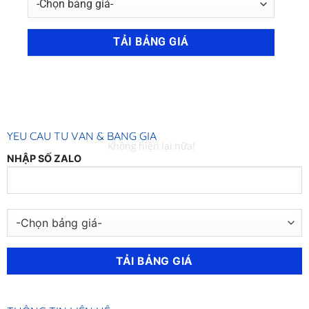
0.1mm, 0902
0.2mm, 0902
456 316
456 316
Cuộn Inox 304/304L
YÊU CẦU TƯ VẤN & BẢNG GIÁ
Không hiện lại nữa!
NHẬP SỐ ZALO