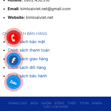
Hotline:
0902.456.316
Email:
kimloaiviet.net@gmail.com
Website:
kimloaiviet.net
CHÍNH SÁCH BÁN HÀNG
Chính sách bảo mật
Chính sách thanh toán
Chính sách giao hàng
Chinh sách đổi hàng
Chính sách bảo hành
TRANG CHỦ
INOX
NHÔM
ĐỒNG
THÉP
TITAN
NIKEN
CÁC LOẠI KHÁC