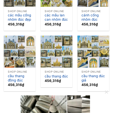
SHOP ONLINE
SHOP ONLINE
SHOP ONLINE
các mẫu cổng
các mẫu lan
cánh cổng
nhôm đúc đẹp
can nhôm đúc
nhôm đúc
456,316
₫
456,316
₫
456,316
₫
SHOP ONLINE
SHOP ONLINE
SHOP ONLINE
cầu thang
cầu thang đúc
cầu thang đúc
đồng đúc
giả
456,316
₫
456,316
₫
456,316
₫