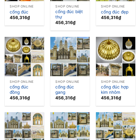
SHOP ONLINE
SHOP ONLINE
SHOP ONLINE
cổng đúc biệt
cổng đúc
cổng đúc đẹp
thự
456,316
₫
456,316
₫
456,316
₫
SHOP ONLINE
SHOP ONLINE
SHOP ONLINE
cổng đúc
cổng đúc
cổng đúc hợp
đồng
gang
kim nhôm
456,316
₫
456,316
₫
456,316
₫