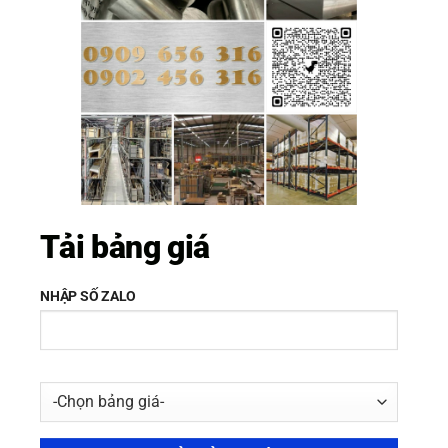
E
SHOP ONLINE
SHOP ONLINE
SHOP ONLINE
cầu thang
cầu thang hợp
cầu thang hợp
gang đúc
kim nhôm
kim nhôm đúc
456,316
₫
456,316
₫
456,316
₫
SHOP ONLINE
SHOP ONLINE
SHOP ONLINE
cầu thang
cau thang
cầu thang
nhôm
nhom duc
nhôm đúc
456,316
₫
456,316
₫
456,316
₫