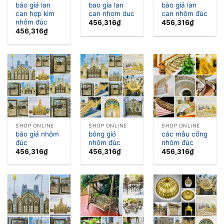
báo giá lan
bao gia lan
báo giá lan
can hợp kim
can nhom duc
can nhôm đúc
nhôm đúc
456,316
₫
456,316
₫
456,316
₫
SHOP ONLINE
SHOP ONLINE
SHOP ONLINE
báo giá nhôm
bông gió
các mẫu cổng
đúc
nhôm đúc
nhôm đúc
456,316
₫
456,316
₫
456,316
₫