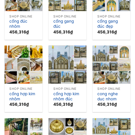
SHOP ONLINE
SHOP ONLINE
SHOP ONLINE
cổng đúc
cổng gang
cổng gang
nhôm
đúc
đúc đẹp
456,316
₫
456,316
₫
456,316
₫
SHOP ONLINE
SHOP ONLINE
SHOP ONLINE
cổng hợp kim
cổng hợp kim
cong nghe
nhôm
nhôm đúc
duc nhom
456,316
₫
456,316
₫
456,316
₫