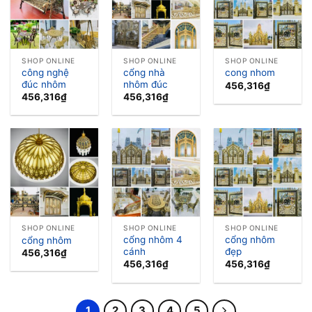
SHOP ONLINE
SHOP ONLINE
SHOP ONLINE
công nghệ
cổng nhà
cong nhom
đúc nhôm
nhôm đúc
456,316
₫
456,316
₫
456,316
₫
SHOP ONLINE
SHOP ONLINE
SHOP ONLINE
cổng nhôm 4
cổng nhôm
cổng nhôm
cánh
đẹp
456,316
₫
456,316
₫
456,316
₫
1
2
3
4
5