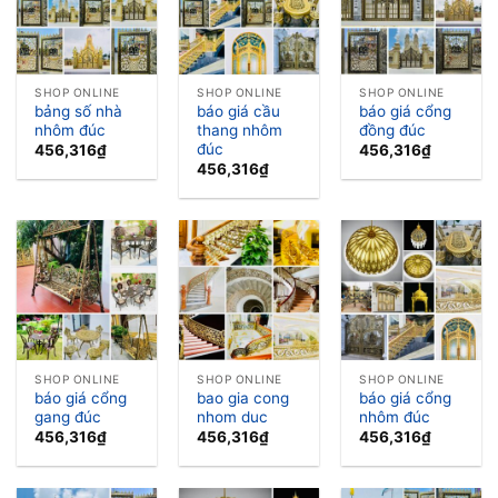
SHOP ONLINE
SHOP ONLINE
SHOP ONLINE
bảng số nhà
báo giá cầu
báo giá cổng
nhôm đúc
thang nhôm
đồng đúc
đúc
456,316
₫
456,316
₫
456,316
₫
SHOP ONLINE
SHOP ONLINE
SHOP ONLINE
báo giá cổng
bao gia cong
báo giá cổng
gang đúc
nhom duc
nhôm đúc
456,316
₫
456,316
₫
456,316
₫