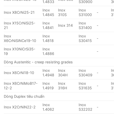
1.4833
S30900
3
Inox
Inox
Inox
I
Inox X8CrNi25-21
-
1.4845
310S
S31000
3
Inox X15CrNiSi25-
Inox
Inox
Inox 314
-
21
1.4841
S31400
Inox
Inox
Inox
-
X6CrNiSiNCe19-10
1.4818
S30415
Inox X10NiCrSi35-
Inox
-
19
1.4886
Dòng Austenitic - creep resisting grades
Inox
Inox
Inox
I
Inox X6CrNi18-10
-
1.4948
304H
S30409
3
Inox X6CrNiMoB17-
Inox
Inox
Inox
I
-
12-2
1.4919
316H
S31635
3
Dòng Duplex tiêu chuẩn
Inox
Inox
Inox X2CrNiN22-2
-
1.4062
S32202