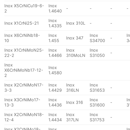
Inox X5CrNiCu19-6-
Inox
-
-
-
-
2
1.4640
Inox
Inox X1CrNi25-21
Inox 310L
-
-
1.4335
Inox X6CrNiNb18-
Inox
Inox
I
Inox 347
-
10
1.455
S34700
3
Inox X1CrNiMoN25-
Inox
Inox
Inox
-
22-2
1.4466
310MoLN
S31050
Inox
Inox
X6CrNiMoNb17-12-
1.4580
2
Inox X2CrNiMoN17-
Inox
Inox
Inox
-
3-3
1.4429
316LN
S31653
Inox X3CrNiMo17-
Inox
Inox
I
Inox 316
-
13-3
1.4436
S31600
3
Inox X2CrNiMoN18-
Inox
Inox
Inox
-
12-4
1.4434
317LN
S31753
Inox X2CrNiMo18-
Inox
I