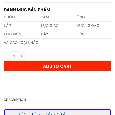
DANH MỤC SẢN PHẨM
CUỘN
TẤM
ỐNG
LÁP
LỤC GIÁC
VUÔNG ĐẶC
PHỤ KIỆN
DÂY
HỘP
VÀ CÁC LOẠI KHÁC
Bi Inox 2,8mm quantity
ADD TO CART
DESCRIPTION
LIÊN HỆ & BÁO GIÁ