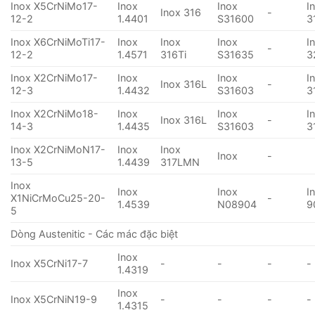
Inox X5CrNiMo17-
Inox
Inox
I
Inox 316
-
12-2
1.4401
S31600
3
Inox X6CrNiMoTi17-
Inox
Inox
Inox
I
-
12-2
1.4571
316Ti
S31635
3
Inox X2CrNiMo17-
Inox
Inox
I
Inox 316L
-
12-3
1.4432
S31603
3
Inox X2CrNiMo18-
Inox
Inox
I
Inox 316L
-
14-3
1.4435
S31603
3
Inox X2CrNiMoN17-
Inox
Inox
Inox
-
13-5
1.4439
317LMN
Inox
Inox
Inox
I
X1NiCrMoCu25-20-
-
1.4539
N08904
9
5
Dòng Austenitic - Các mác đặc biệt
Inox
Inox X5CrNi17-7
-
-
-
-
1.4319
Inox
Inox X5CrNiN19-9
-
-
-
-
1.4315