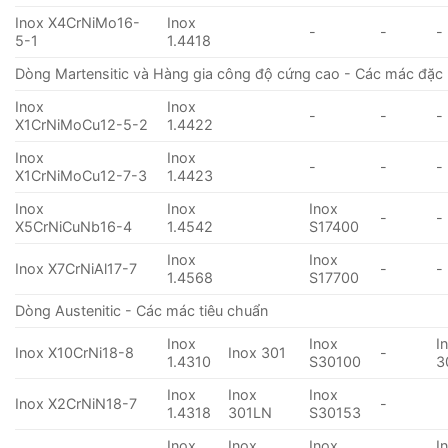
Inox X4CrNiMo16-
Inox
-
-
-
5-1
1.4418
Dòng Martensitic và Hàng gia công độ cứng cao - Các mác đặc 
Inox
Inox
-
-
-
X1CrNiMoCu12-5-2
1.4422
Inox
Inox
-
-
-
X1CrNiMoCu12-7-3
1.4423
Inox
Inox
Inox
-
-
X5CrNiCuNb16-4
1.4542
S17400
Inox
Inox
Inox X7CrNiAl17-7
-
-
1.4568
S17700
Dòng Austenitic - Các mác tiêu chuẩn
Inox
Inox
I
Inox X10CrNi18-8
Inox 301
-
1.4310
S30100
3
Inox
Inox
Inox
Inox X2CrNiN18-7
-
1.4318
301LN
S30153
Inox
Inox
Inox
I