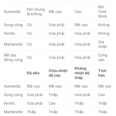
Bởi
Nói chung
Austenitic
Rất cao
Cao
Cold
là không
Work
Song công
Có
Vừa phải
Rất cao
Không
Ferritic
Có
Vừa phải
Vừa phải
Không
Gia
Martensitic
Có
Vừa phải
Vừa phải
nhiệt
Kết tủa
Cứng
Có
Vừa phải
Vừa phải
đông cứng
sẵn
Kháng
Chịu nhiệt
Tính
Độ dẻo
nhiệt độ
độ cao
hàn
thấp
Austenitic
Rất cao
Rất cao
Rất cao
Rất cao
Song công
Vừa phải
Thấp
Vừa phải
Cao
Ferritic
Vừa phải
Cao
Thấp
Thấp
Martensitic
Thấp
Thấp
Thấp
Thấp