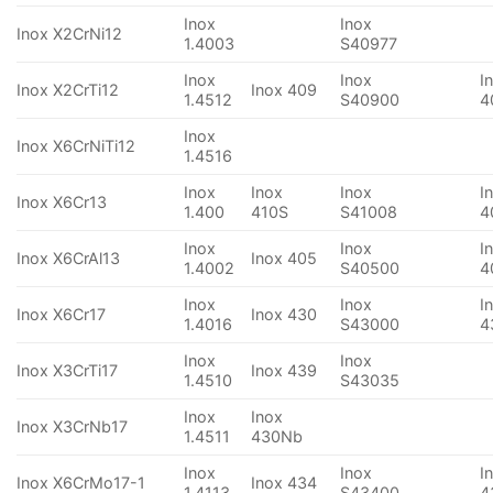
Inox
Inox
Inox X2CrNi12
1.4003
S40977
Inox
Inox
I
Inox X2CrTi12
Inox 409
1.4512
S40900
4
Inox
Inox X6CrNiTi12
1.4516
Inox
Inox
Inox
I
Inox X6Cr13
1.400
410S
S41008
4
Inox
Inox
I
Inox X6CrAl13
Inox 405
1.4002
S40500
4
Inox
Inox
I
Inox X6Cr17
Inox 430
1.4016
S43000
4
Inox
Inox
Inox X3CrTi17
Inox 439
1.4510
S43035
Inox
Inox
Inox X3CrNb17
1.4511
430Nb
Inox
Inox
I
Inox X6CrMo17-1
Inox 434
1.4113
S43400
4