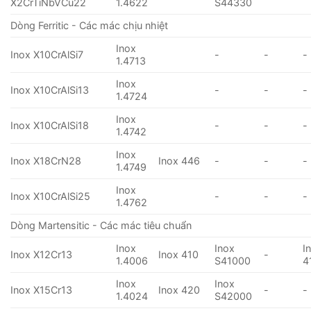
X2CrTiNbVCu22
1.4622
S44330
Dòng Ferritic - Các mác chịu nhiệt
Inox
Inox X10CrAlSi7
-
-
-
1.4713
Inox
Inox X10CrAlSi13
-
-
-
1.4724
Inox
Inox X10CrAlSi18
-
-
-
1.4742
Inox
Inox X18CrN28
Inox 446
-
-
-
1.4749
Inox
Inox X10CrAlSi25
-
-
-
1.4762
Dòng Martensitic - Các mác tiêu chuẩn
Inox
Inox
I
Inox X12Cr13
Inox 410
-
1.4006
S41000
4
Inox
Inox
Inox X15Cr13
Inox 420
-
-
1.4024
S42000