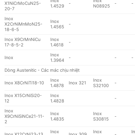
Inox
Inox
X1NiCrMoCuN25-
-
-
-
1.4529
N08925
20-7
Inox
Inox
X2CrNiMnMoN25-
-
1.4565
18-6-5
Inox X9CrMnNiCu
Inox
-
17-8-5-2
1.4618
Inox
Inox
-
-
-
1.3964
Dòng Austenitic - Các mác chịu nhiệt
Inox
Inox
Inox X8CrNiTi18-10
Inox 321
-
1.4878
S32100
Inox X15CrNiSi20-
Inox
-
12
1.4828
Inox
Inox
Inox
X9CrNiSiNCe21-11-
-
1.4835
S30815
2
Inox
Inox
I
Inox X12CrNi23-13
Inox 309
-