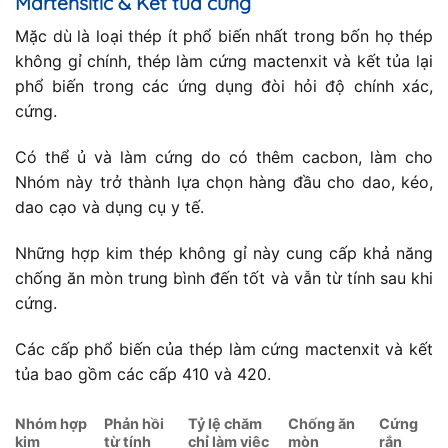
Martensitic & Kết tủa cứng
Mặc dù là loại thép ít phổ biến nhất trong bốn họ thép
không gỉ chính, thép làm cứng mactenxit và kết tủa lại
phổ biến trong các ứng dụng đòi hỏi độ chính xác,
cứng.
Có thể ủ và làm cứng do có thêm cacbon, làm cho
Nhóm này trở thành lựa chọn hàng đầu cho dao, kéo,
dao cạo và dụng cụ y tế.
Những hợp kim thép không gỉ này cung cấp khả năng
chống ăn mòn trung bình đến tốt và vẫn từ tính sau khi
cứng.
Các cấp phổ biến của thép làm cứng mactenxit và kết
tủa bao gồm các cấp 410 và 420.
Nhóm hợp
Phản hồi
Tỷ lệ chăm
Chống ăn
Cứng
kim
từ tính
chỉ làm việc
mòn
rắn