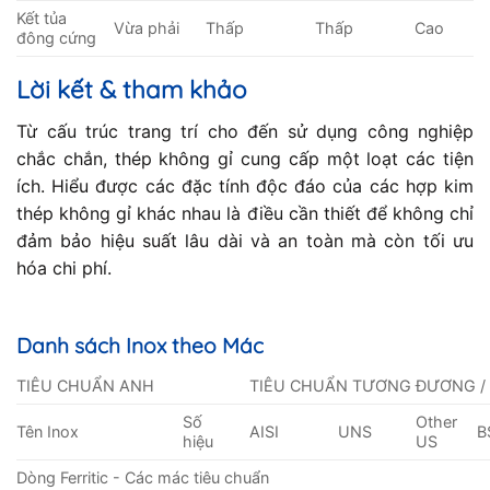
Kết tủa
Vừa phải
Thấp
Thấp
Cao
đông cứng
Lời kết & tham khảo
Từ cấu trúc trang trí cho đến sử dụng công nghiệp
chắc chắn, thép không gỉ cung cấp một loạt các tiện
ích. Hiểu được các đặc tính độc đáo của các hợp kim
thép không gỉ khác nhau là điều cần thiết để không chỉ
đảm bảo hiệu suất lâu dài và an toàn mà còn tối ưu
hóa chi phí.
Danh sách Inox theo Mác
TIÊU CHUẨN ANH
TIÊU CHUẨN TƯƠNG ĐƯƠNG /
Số
Other
Tên Inox
AISI
UNS
B
hiệu
US
Dòng Ferritic - Các mác tiêu chuẩn