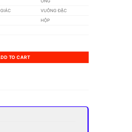
ỐNG
 GIÁC
VUÔNG ĐẶC
HỘP
ADD TO CART