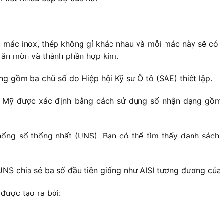
c mác inox, thép không gỉ khác nhau và mỗi mác này sẽ có 
g ăn mòn và thành phần hợp kim.
 gồm ba chữ số do Hiệp hội Kỹ sư Ô tô (SAE) thiết lập.
c Mỹ được xác định bằng cách sử dụng số nhận dạng gồm 
ống số thống nhất (UNS). Bạn có thể tìm thấy danh sách
UNS chia sẻ ba số đầu tiên giống như AISI tương đương củ
được tạo ra bởi: