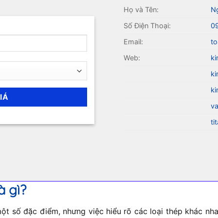
Họ và Tên:
N
Số Điện Thoại:
0
Email:
to
Web:
ki
ki
ki
va
ti
à gì?
t số đặc điểm, nhưng việc hiểu rõ các loại thép khác nhau