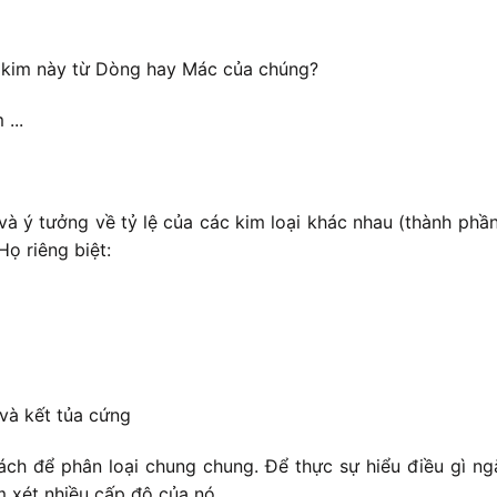
 kim này từ Dòng hay Mác của chúng?
...
và ý tưởng về tỷ lệ của các kim loại khác nhau (thành ph
ọ riêng biệt:
và kết tủa cứng
ch để phân loại chung chung. Để thực sự hiểu điều gì ngă
m xét nhiều cấp độ của nó.