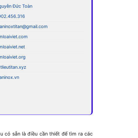
guyễn Đức Toàn
902.456.316
aninoxtitan@gmail.com
mloaiviet.com
mloaiviet.net
mloaiviet.org
tlieutitan.xyz
taninox.vn
 có sẵn là điều cần thiết để tìm ra các