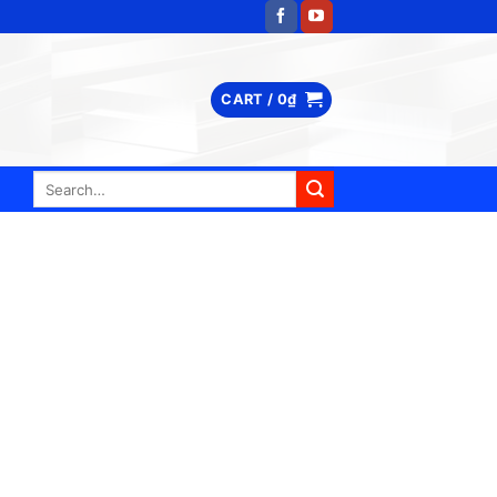
CART /
0
₫
Search
for: