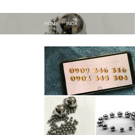
HOME
/
INOX