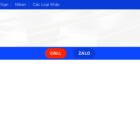
Titan
Niken
Các Loại Khác
CALL
ZALO