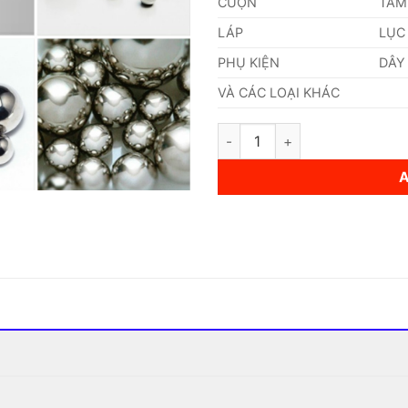
CUỘN
TẤM
LÁP
LỤC
PHỤ KIỆN
DÂY
VÀ CÁC LOẠI KHÁC
Bi Inox 5mm quantity