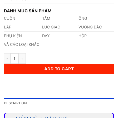
DANH MỤC SẢN PHẨM
CUỘN
TẤM
ỐNG
LÁP
LỤC GIÁC
VUÔNG ĐẶC
PHỤ KIỆN
DÂY
HỘP
VÀ CÁC LOẠI KHÁC
Dây Cáp Inox 201 4mm quantity
ADD TO CART
DESCRIPTION