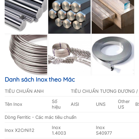
Danh sách Inox theo Mác
TIÊU CHUẨN ANH
TIÊU CHUẨN TƯƠNG ĐƯƠNG /
Số
Other
Tên Inox
AISI
UNS
B
hiệu
US
Dòng Ferritic - Các mác tiêu chuẩn
Inox
Inox
Inox X2CrNi12
1.4003
S40977