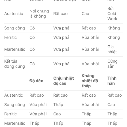
Bởi
Nói chung
Austenitic
Rất cao
Cao
Cold
là không
Work
Song công
Có
Vừa phải
Rất cao
Không
Ferritic
Có
Vừa phải
Vừa phải
Không
Gia
Martensitic
Có
Vừa phải
Vừa phải
nhiệt
Kết tủa
Cứng
Có
Vừa phải
Vừa phải
đông cứng
sẵn
Kháng
Chịu nhiệt
Tính
Độ dẻo
nhiệt độ
độ cao
hàn
thấp
Austenitic
Rất cao
Rất cao
Rất cao
Rất cao
Song công
Vừa phải
Thấp
Vừa phải
Cao
Ferritic
Vừa phải
Cao
Thấp
Thấp
Martensitic
Thấp
Thấp
Thấp
Thấp