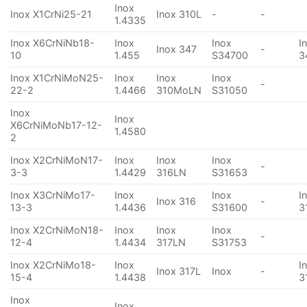
Inox
Inox X1CrNi25-21
Inox 310L
-
-
1.4335
Inox X6CrNiNb18-
Inox
Inox
I
Inox 347
-
10
1.455
S34700
3
Inox X1CrNiMoN25-
Inox
Inox
Inox
-
22-2
1.4466
310MoLN
S31050
Inox
Inox
X6CrNiMoNb17-12-
1.4580
2
Inox X2CrNiMoN17-
Inox
Inox
Inox
-
3-3
1.4429
316LN
S31653
Inox X3CrNiMo17-
Inox
Inox
I
Inox 316
-
13-3
1.4436
S31600
3
Inox X2CrNiMoN18-
Inox
Inox
Inox
-
12-4
1.4434
317LN
S31753
Inox X2CrNiMo18-
Inox
I
Inox 317L
Inox
-
15-4
1.4438
3
Inox
Inox