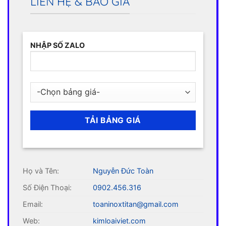
LIÊN HỆ & BÁO GIÁ
NHẬP SỐ ZALO
Họ và Tên:
Nguyễn Đức Toàn
Số Điện Thoại:
0902.456.316
Email:
toaninoxtitan@gmail.com
Web:
kimloaiviet.com