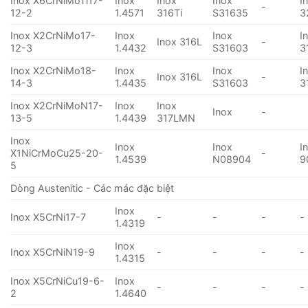
Inox X6CrNiMoTi17-
Inox
Inox
Inox
I
-
12-2
1.4571
316Ti
S31635
3
Inox X2CrNiMo17-
Inox
Inox
I
Inox 316L
-
12-3
1.4432
S31603
3
Inox X2CrNiMo18-
Inox
Inox
I
Inox 316L
-
14-3
1.4435
S31603
3
Inox X2CrNiMoN17-
Inox
Inox
Inox
-
13-5
1.4439
317LMN
Inox
Inox
Inox
I
X1NiCrMoCu25-20-
-
1.4539
N08904
9
5
Dòng Austenitic - Các mác đặc biệt
Inox
Inox X5CrNi17-7
-
-
-
-
1.4319
Inox
Inox X5CrNiN19-9
-
-
-
-
1.4315
Inox X5CrNiCu19-6-
Inox
-
-
-
-
2
1.4640