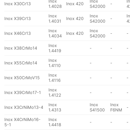
Inox
Inox
I
Inox X30Cr13
Inox 420
-
1.4028
S42000
4
Inox
Inox
I
Inox X39Cr13
Inox 420
-
1.4031
S42000
4
Inox
Inox
Inox X46Cr13
Inox 420
-
-
1.4034
S42000
Inox
Inox X38CrMo14
-
-
-
1.4419
Inox
Inox X55CrMo14
-
-
-
1.4110
Inox
Inox X50CrMoV15
-
-
-
1.4116
Inox
Inox X39CrMo17-1
-
-
-
1.4122
Inox
Inox
Inox
Inox X3CrNiMo13-4
-
1.4313
S41500
F6NM
Inox X4CrNiMo16-
Inox
-
-
-
5-1
1.4418