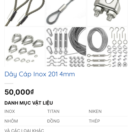
Dây Cáp Inox 201 4mm
50,000
₫
DANH MỤC VẬT LIỆU
INOX
TITAN
NIKEN
NHÔM
ĐỒNG
THÉP
VÀ CÁC LOẠI KHÁC