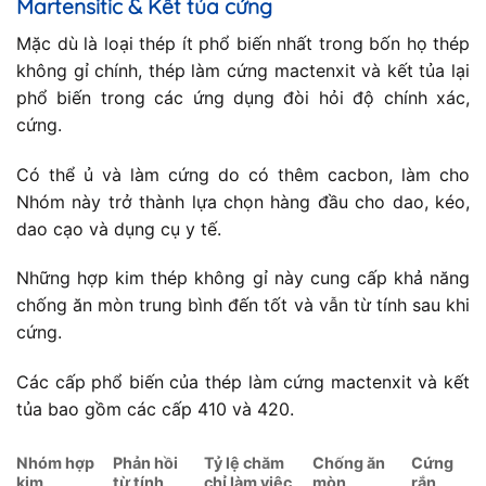
Martensitic & Kết tủa cứng
Mặc dù là loại thép ít phổ biến nhất trong bốn họ thép
không gỉ chính, thép làm cứng mactenxit và kết tủa lại
phổ biến trong các ứng dụng đòi hỏi độ chính xác,
cứng.
Có thể ủ và làm cứng do có thêm cacbon, làm cho
Nhóm này trở thành lựa chọn hàng đầu cho dao, kéo,
dao cạo và dụng cụ y tế.
Những hợp kim thép không gỉ này cung cấp khả năng
chống ăn mòn trung bình đến tốt và vẫn từ tính sau khi
cứng.
Các cấp phổ biến của thép làm cứng mactenxit và kết
tủa bao gồm các cấp 410 và 420.
Nhóm hợp
Phản hồi
Tỷ lệ chăm
Chống ăn
Cứng
kim
từ tính
chỉ làm việc
mòn
rắn