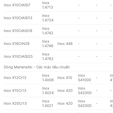
Inox
Inox X10CrAlSi7
-
-
-
1.4713
Inox
Inox X10CrAlSi13
-
-
-
1.4724
Inox
Inox X10CrAlSi18
-
-
-
1.4742
Inox
Inox X18CrN28
Inox 446
-
-
-
1.4749
Inox
Inox X10CrAlSi25
-
-
-
1.4762
Dòng Martensitic - Các mác tiêu chuẩn
Inox
Inox
I
Inox X12Cr13
Inox 410
-
1.4006
S41000
4
Inox
Inox
Inox X15Cr13
Inox 420
-
-
1.4024
S42000
Inox
Inox
I
Inox X20Cr13
Inox 420
-
1.4021
S42000
4