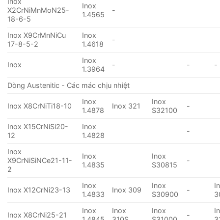
Inox
Inox
X2CrNiMnMoN25-
-
1.4565
18-6-5
Inox X9CrMnNiCu
Inox
-
17-8-5-2
1.4618
Inox
Inox
-
-
-
1.3964
Dòng Austenitic - Các mác chịu nhiệt
Inox
Inox
Inox X8CrNiTi18-10
Inox 321
-
1.4878
S32100
Inox X15CrNiSi20-
Inox
-
12
1.4828
Inox
Inox
Inox
X9CrNiSiNCe21-11-
-
1.4835
S30815
2
Inox
Inox
I
Inox X12CrNi23-13
Inox 309
-
1.4833
S30900
3
Inox
Inox
Inox
I
Inox X8CrNi25-21
-
1.4845
310S
S31000
3