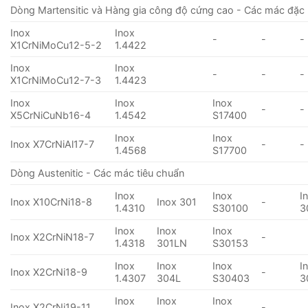
Dòng Martensitic và Hàng gia công độ cứng cao - Các mác đặc 
Inox
Inox
-
-
-
X1CrNiMoCu12-5-2
1.4422
Inox
Inox
-
-
-
X1CrNiMoCu12-7-3
1.4423
Inox
Inox
Inox
-
-
X5CrNiCuNb16-4
1.4542
S17400
Inox
Inox
Inox X7CrNiAl17-7
-
-
1.4568
S17700
Dòng Austenitic - Các mác tiêu chuẩn
Inox
Inox
I
Inox X10CrNi18-8
Inox 301
-
1.4310
S30100
3
Inox
Inox
Inox
Inox X2CrNiN18-7
-
1.4318
301LN
S30153
Inox
Inox
Inox
I
Inox X2CrNi18-9
-
1.4307
304L
S30403
3
Inox
Inox
Inox
Inox X2CrNi19-11
-