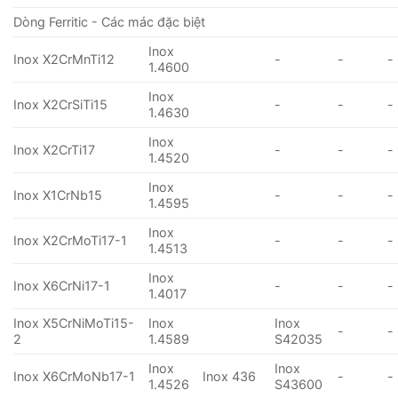
Dòng Ferritic - Các mác đặc biệt
Inox
Inox X2CrMnTi12
-
-
-
1.4600
Inox
Inox X2CrSiTi15
-
-
-
1.4630
Inox
Inox X2CrTi17
-
-
-
1.4520
Inox
Inox X1CrNb15
-
-
-
1.4595
Inox
Inox X2CrMoTi17-1
-
-
-
1.4513
Inox
Inox X6CrNi17-1
-
-
-
1.4017
Inox X5CrNiMoTi15-
Inox
Inox
-
-
2
1.4589
S42035
Inox
Inox
Inox X6CrMoNb17-1
Inox 436
-
-
1.4526
S43600