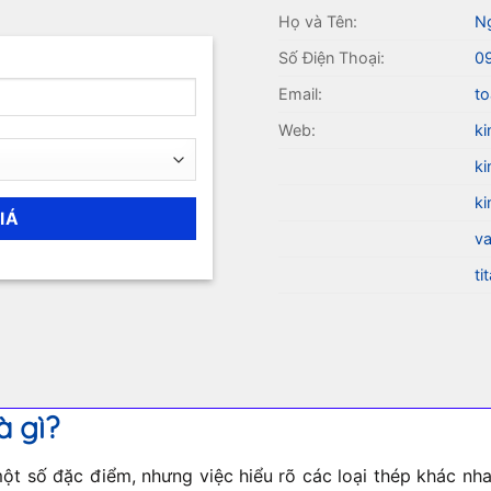
Họ và Tên:
N
Số Điện Thoại:
0
Email:
to
Web:
ki
ki
ki
va
ti
à gì?
t số đặc điểm, nhưng việc hiểu rõ các loại thép khác nhau