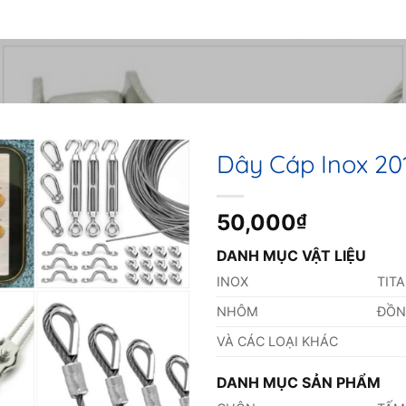
Dây Cáp Inox 2
50,000
₫
DANH MỤC VẬT LIỆU
INOX
TIT
NHÔM
ĐỒ
VÀ CÁC LOẠI KHÁC
DANH MỤC SẢN PHẨM