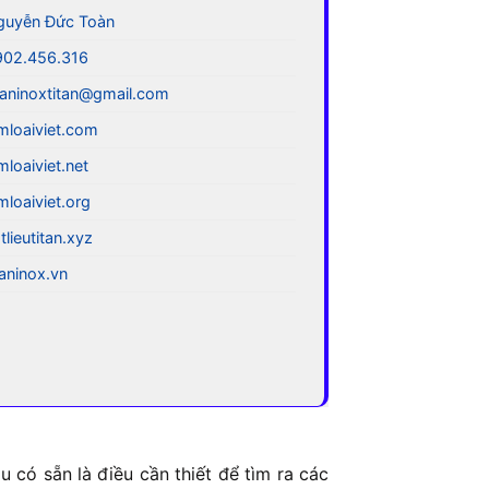
guyễn Đức Toàn
902.456.316
aninoxtitan@gmail.com
mloaiviet.com
mloaiviet.net
mloaiviet.org
tlieutitan.xyz
taninox.vn
 có sẵn là điều cần thiết để tìm ra các