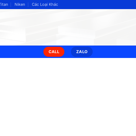
Titan
Niken
Các Loại Khác
CALL
ZALO