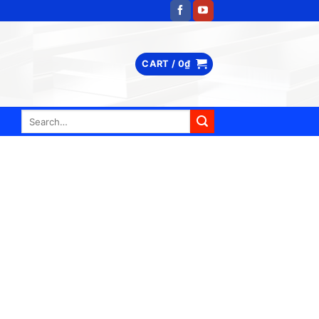
CART /
0
₫
Search
for: