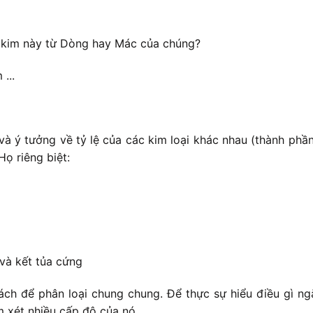
 kim này từ Dòng hay Mác của chúng?
...
và ý tưởng về tỷ lệ của các kim loại khác nhau (thành ph
ọ riêng biệt:
và kết tủa cứng
ch để phân loại chung chung. Để thực sự hiểu điều gì ngă
m xét nhiều cấp độ của nó.