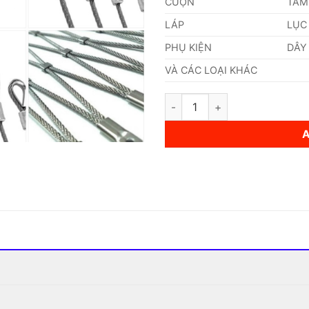
CUỘN
TẤM
LÁP
LỤC
PHỤ KIỆN
DÂY
VÀ CÁC LOẠI KHÁC
Dây Cáp Inox 201 60mm quant