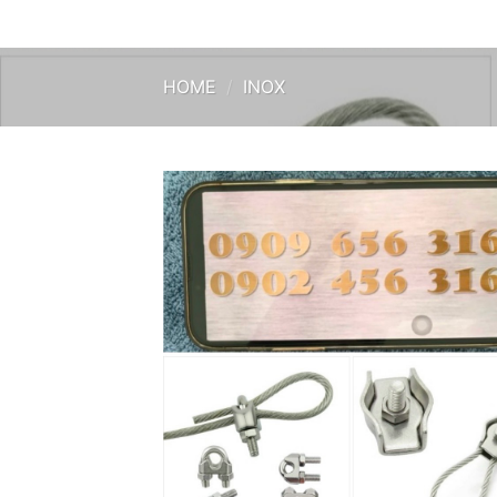
HOME
/
INOX