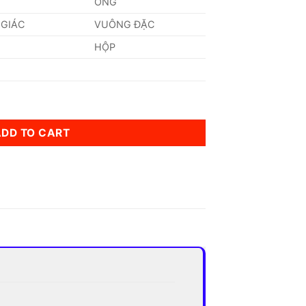
ỐNG
 GIÁC
VUÔNG ĐẶC
HỘP
ity
ADD TO CART