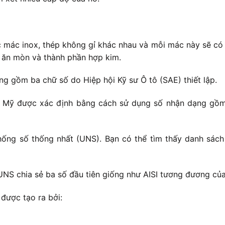
c mác inox, thép không gỉ khác nhau và mỗi mác này sẽ có 
g ăn mòn và thành phần hợp kim.
 gồm ba chữ số do Hiệp hội Kỹ sư Ô tô (SAE) thiết lập.
c Mỹ được xác định bằng cách sử dụng số nhận dạng gồm 
ống số thống nhất (UNS). Bạn có thể tìm thấy danh sách
UNS chia sẻ ba số đầu tiên giống như AISI tương đương củ
được tạo ra bởi: