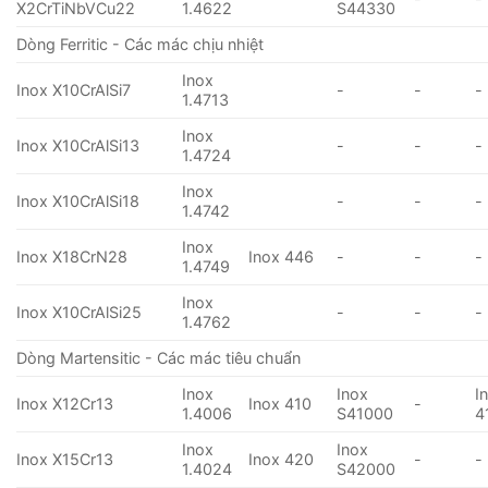
X2CrTiNbVCu22
1.4622
S44330
Dòng Ferritic - Các mác chịu nhiệt
Inox
Inox X10CrAlSi7
-
-
-
1.4713
Inox
Inox X10CrAlSi13
-
-
-
1.4724
Inox
Inox X10CrAlSi18
-
-
-
1.4742
Inox
Inox X18CrN28
Inox 446
-
-
-
1.4749
Inox
Inox X10CrAlSi25
-
-
-
1.4762
Dòng Martensitic - Các mác tiêu chuẩn
Inox
Inox
I
Inox X12Cr13
Inox 410
-
1.4006
S41000
4
Inox
Inox
Inox X15Cr13
Inox 420
-
-
1.4024
S42000