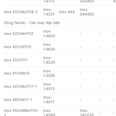
1.4113
S43400
4
Inox
Inox
Inox X2CrMoTi18-2
Inox 444
1.4521
S44400
Dòng Ferritic - Các mác đặc biệt
Inox
Inox X2CrMnTi12
-
-
-
1.4600
Inox
Inox X2CrSiTi15
-
-
-
1.4630
Inox
Inox X2CrTi17
-
-
-
1.4520
Inox
Inox X1CrNb15
-
-
-
1.4595
Inox
Inox X2CrMoTi17-1
-
-
-
1.4513
Inox
Inox X6CrNi17-1
-
-
-
1.4017
Inox X5CrNiMoTi15-
Inox
Inox
-
-
2
1.4589
S42035