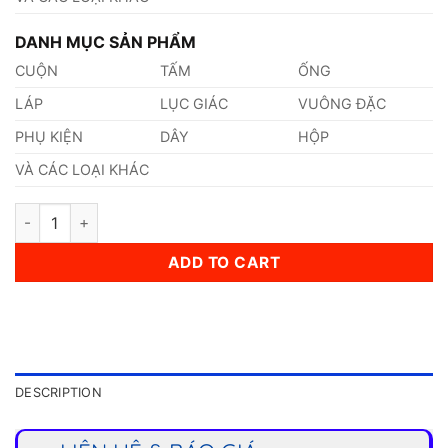
DANH MỤC SẢN PHẨM
CUỘN
TẤM
ỐNG
LÁP
LỤC GIÁC
VUÔNG ĐẶC
PHỤ KIỆN
DÂY
HỘP
VÀ CÁC LOẠI KHÁC
Dây Cáp Inox 48mm quantity
ADD TO CART
DESCRIPTION