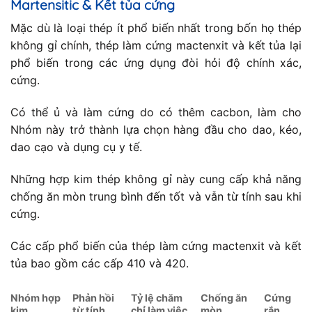
Martensitic & Kết tủa cứng
Mặc dù là loại thép ít phổ biến nhất trong bốn họ thép
không gỉ chính, thép làm cứng mactenxit và kết tủa lại
phổ biến trong các ứng dụng đòi hỏi độ chính xác,
cứng.
Có thể ủ và làm cứng do có thêm cacbon, làm cho
Nhóm này trở thành lựa chọn hàng đầu cho dao, kéo,
dao cạo và dụng cụ y tế.
Những hợp kim thép không gỉ này cung cấp khả năng
chống ăn mòn trung bình đến tốt và vẫn từ tính sau khi
cứng.
Các cấp phổ biến của thép làm cứng mactenxit và kết
tủa bao gồm các cấp 410 và 420.
Nhóm hợp
Phản hồi
Tỷ lệ chăm
Chống ăn
Cứng
kim
từ tính
chỉ làm việc
mòn
rắn