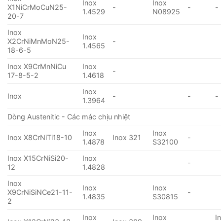
Inox
Inox
X1NiCrMoCuN25-
-
-
-
1.4529
N08925
20-7
Inox
Inox
X2CrNiMnMoN25-
-
1.4565
18-6-5
Inox X9CrMnNiCu
Inox
-
17-8-5-2
1.4618
Inox
Inox
-
-
-
1.3964
Dòng Austenitic - Các mác chịu nhiệt
Inox
Inox
Inox X8CrNiTi18-10
Inox 321
-
1.4878
S32100
Inox X15CrNiSi20-
Inox
-
12
1.4828
Inox
Inox
Inox
X9CrNiSiNCe21-11-
-
1.4835
S30815
2
Inox
Inox
I