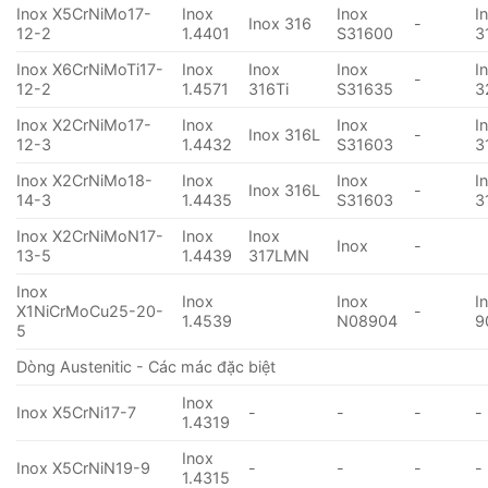
Inox X5CrNiMo17-
Inox
Inox
I
Inox 316
-
12-2
1.4401
S31600
3
Inox X6CrNiMoTi17-
Inox
Inox
Inox
I
-
12-2
1.4571
316Ti
S31635
3
Inox X2CrNiMo17-
Inox
Inox
I
Inox 316L
-
12-3
1.4432
S31603
3
Inox X2CrNiMo18-
Inox
Inox
I
Inox 316L
-
14-3
1.4435
S31603
3
Inox X2CrNiMoN17-
Inox
Inox
Inox
-
13-5
1.4439
317LMN
Inox
Inox
Inox
I
X1NiCrMoCu25-20-
-
1.4539
N08904
9
5
Dòng Austenitic - Các mác đặc biệt
Inox
Inox X5CrNi17-7
-
-
-
-
1.4319
Inox
Inox X5CrNiN19-9
-
-
-
-
1.4315