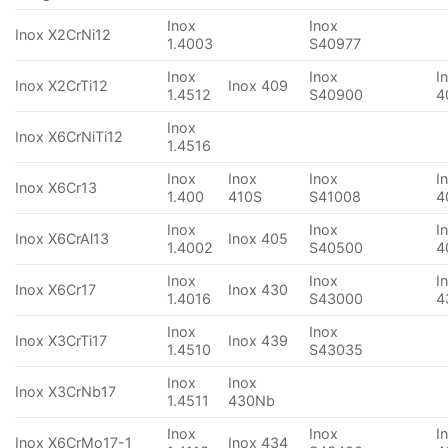
Inox
Inox
Inox X2CrNi12
1.4003
S40977
Inox
Inox
I
Inox X2CrTi12
Inox 409
1.4512
S40900
4
Inox
Inox X6CrNiTi12
1.4516
Inox
Inox
Inox
I
Inox X6Cr13
1.400
410S
S41008
4
Inox
Inox
I
Inox X6CrAl13
Inox 405
1.4002
S40500
4
Inox
Inox
I
Inox X6Cr17
Inox 430
1.4016
S43000
4
Inox
Inox
Inox X3CrTi17
Inox 439
1.4510
S43035
Inox
Inox
Inox X3CrNb17
1.4511
430Nb
Inox
Inox
I
Inox X6CrMo17-1
Inox 434