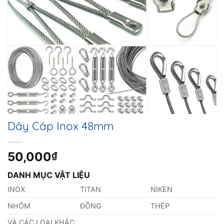
Dây Cáp Inox 48mm
50,000
₫
DANH MỤC VẬT LIỆU
INOX
TITAN
NIKEN
NHÔM
ĐỒNG
THÉP
VÀ CÁC LOẠI KHÁC