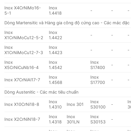
Inox X4CrNiMo16-
Inox
-
-
-
5-1
1.4418
Dòng Martensitic và Hàng gia công độ cứng cao - Các mác đặc 
Inox
Inox
-
-
-
X1CrNiMoCu12-5-2
1.4422
Inox
Inox
-
-
-
X1CrNiMoCu12-7-3
1.4423
Inox
Inox
Inox
-
-
X5CrNiCuNb16-4
1.4542
S17400
Inox
Inox
Inox X7CrNiAl17-7
-
-
1.4568
S17700
Dòng Austenitic - Các mác tiêu chuẩn
Inox
Inox
I
Inox X10CrNi18-8
Inox 301
-
1.4310
S30100
3
Inox
Inox
Inox
Inox X2CrNiN18-7
-
1.4318
301LN
S30153