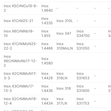
Inox X5CrNiCu19-6-
Inox
-
-
-
-
2
1.4640
Inox
Inox X1CrNi25-21
Inox 310L
-
-
1.4335
Inox X6CrNiNb18-
Inox
Inox
I
Inox 347
-
10
1.455
S34700
3
Inox X1CrNiMoN25-
Inox
Inox
Inox
-
22-2
1.4466
310MoLN
S31050
Inox
Inox
X6CrNiMoNb17-12-
1.4580
2
Inox X2CrNiMoN17-
Inox
Inox
Inox
-
3-3
1.4429
316LN
S31653
Inox X3CrNiMo17-
Inox
Inox
I
Inox 316
-
13-3
1.4436
S31600
3
Inox X2CrNiMoN18-
Inox
Inox
Inox
-
12-4
1.4434
317LN
S31753