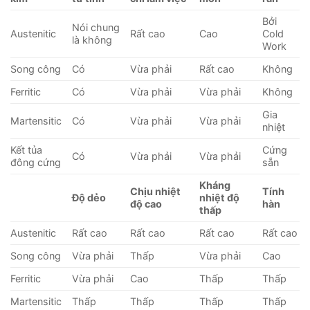
Bởi
Nói chung
Austenitic
Rất cao
Cao
Cold
là không
Work
Song công
Có
Vừa phải
Rất cao
Không
Ferritic
Có
Vừa phải
Vừa phải
Không
Gia
Martensitic
Có
Vừa phải
Vừa phải
nhiệt
Kết tủa
Cứng
Có
Vừa phải
Vừa phải
đông cứng
sẵn
Kháng
Chịu nhiệt
Tính
Độ dẻo
nhiệt độ
độ cao
hàn
thấp
Austenitic
Rất cao
Rất cao
Rất cao
Rất cao
Song công
Vừa phải
Thấp
Vừa phải
Cao
Ferritic
Vừa phải
Cao
Thấp
Thấp
Martensitic
Thấp
Thấp
Thấp
Thấp