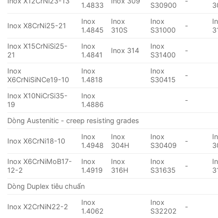
Inox X12CrNi23-13
Inox 309
-
1.4833
S30900
3
Inox
Inox
Inox
I
Inox X8CrNi25-21
-
1.4845
310S
S31000
3
Inox X15CrNiSi25-
Inox
Inox
Inox 314
-
21
1.4841
S31400
Inox
Inox
Inox
-
X6CrNiSiNCe19-10
1.4818
S30415
Inox X10NiCrSi35-
Inox
-
19
1.4886
Dòng Austenitic - creep resisting grades
Inox
Inox
Inox
I
Inox X6CrNi18-10
-
1.4948
304H
S30409
3
Inox X6CrNiMoB17-
Inox
Inox
Inox
I
-
12-2
1.4919
316H
S31635
3
Dòng Duplex tiêu chuẩn
Inox
Inox
Inox X2CrNiN22-2
-
1.4062
S32202