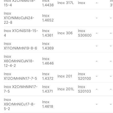
Inox X2CrNiMo18-
Inox
I
Inox 317L
Inox
-
15-4
1.4438
3
Inox
Inox
X1CrNiMoCuN24-
-
-
1.4652
22-8
Inox X1CrNiSi18-15-
Inox
Inox
Inox 306
-
-
4
1.4361
S30600
Inox
Inox
-
-
X11CrNiMnN19-8-6
1.4369
Inox
Inox
X6CrMnNiCuN18-
-
-
1.4646
12-4-2
Inox
Inox
Inox
Inox 201
-
-
X12CrMnNiN17-7-5
1.4372
S20100
Inox X2CrMnNiN17-
Inox
Inox
Inox 201L
-
-
7-5
1.4371
S20103
Inox
Inox
X9CrMnNiCu17-8-
-
-
1.4618
5-2