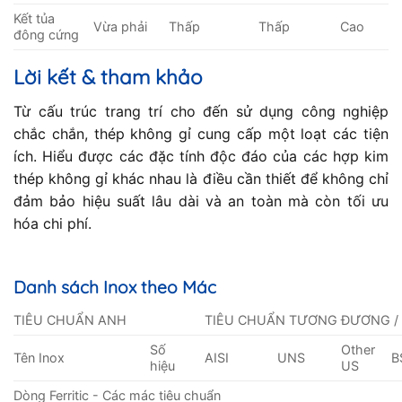
Kết tủa
Vừa phải
Thấp
Thấp
Cao
đông cứng
Lời kết & tham khảo
Từ cấu trúc trang trí cho đến sử dụng công nghiệp
chắc chắn, thép không gỉ cung cấp một loạt các tiện
ích. Hiểu được các đặc tính độc đáo của các hợp kim
thép không gỉ khác nhau là điều cần thiết để không chỉ
đảm bảo hiệu suất lâu dài và an toàn mà còn tối ưu
hóa chi phí.
Danh sách Inox theo Mác
TIÊU CHUẨN ANH
TIÊU CHUẨN TƯƠNG ĐƯƠNG /
Số
Other
Tên Inox
AISI
UNS
B
hiệu
US
Dòng Ferritic - Các mác tiêu chuẩn