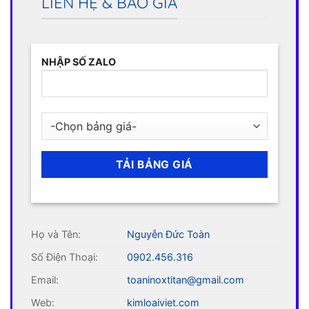
LIÊN HỆ & BÁO GIÁ
NHẬP SỐ ZALO
Họ và Tên:
Nguyễn Đức Toàn
Số Điện Thoại:
0902.456.316
Email:
toaninoxtitan@gmail.com
Web:
kimloaiviet.com