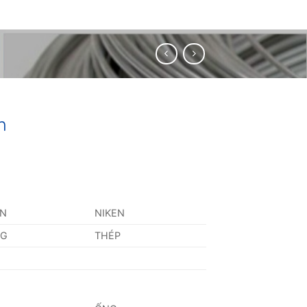
m
AN
NIKEN
NG
THÉP