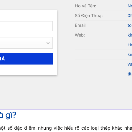
Họ và Tên:
N
Số Điện Thoại:
0
Email:
to
Web:
ki
ki
ki
va
ti
à gì?
t số đặc điểm, nhưng việc hiểu rõ các loại thép khác nhau