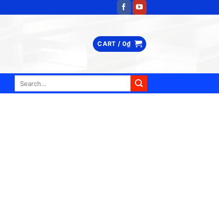
CART /
0
₫
Search
for: