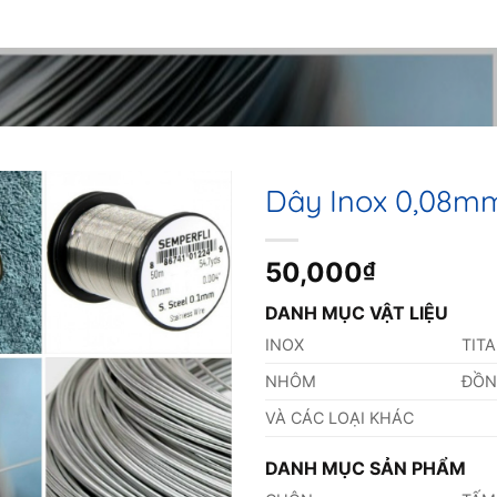
Dây Inox 0,08m
50,000
₫
DANH MỤC VẬT LIỆU
INOX
TIT
NHÔM
ĐỒ
VÀ CÁC LOẠI KHÁC
DANH MỤC SẢN PHẨM