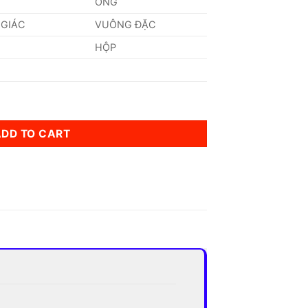
ỐNG
 GIÁC
VUÔNG ĐẶC
HỘP
ADD TO CART