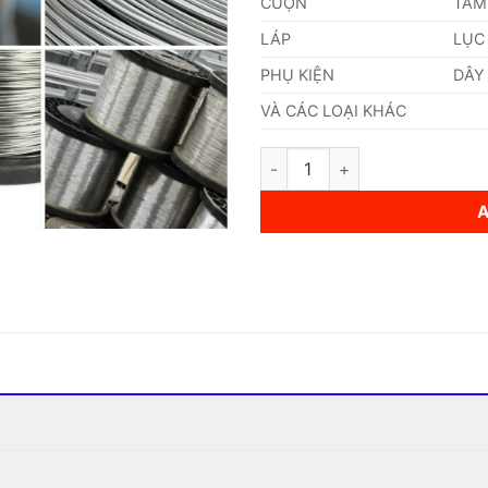
CUỘN
TẤM
LÁP
LỤC
PHỤ KIỆN
DÂY
VÀ CÁC LOẠI KHÁC
Dây Inox 0,08mm quantity