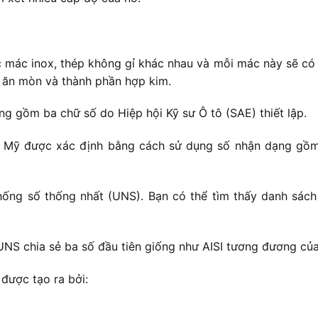
c mác inox, thép không gỉ khác nhau và mỗi mác này sẽ có 
g ăn mòn và thành phần hợp kim.
 gồm ba chữ số do Hiệp hội Kỹ sư Ô tô (SAE) thiết lập.
c Mỹ được xác định bằng cách sử dụng số nhận dạng gồm 
ống số thống nhất (UNS). Bạn có thể tìm thấy danh sách
UNS chia sẻ ba số đầu tiên giống như AISI tương đương củ
được tạo ra bởi: