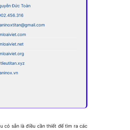
guyễn Đức Toàn
902.456.316
aninoxtitan@gmail.com
mloaiviet.com
mloaiviet.net
mloaiviet.org
tlieutitan.xyz
taninox.vn
 có sẵn là điều cần thiết để tìm ra các