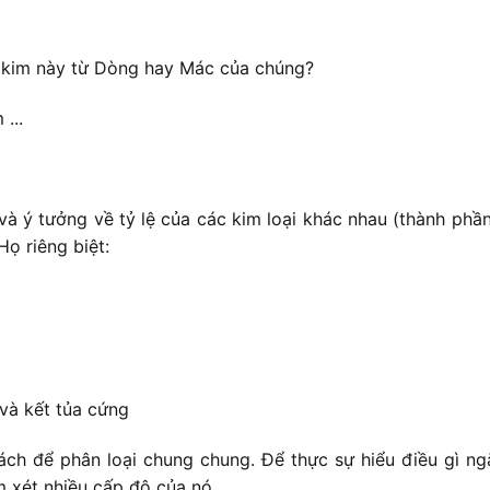
 kim này từ Dòng hay Mác của chúng?
...
và ý tưởng về tỷ lệ của các kim loại khác nhau (thành ph
ọ riêng biệt:
và kết tủa cứng
ch để phân loại chung chung. Để thực sự hiểu điều gì ngă
m xét nhiều cấp độ của nó.