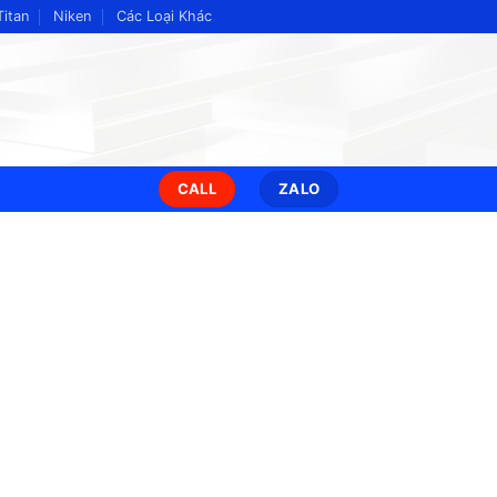
Titan
Niken
Các Loại Khác
CALL
ZALO