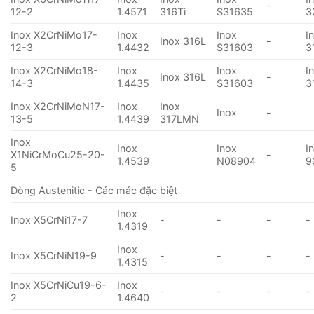
-
12-2
1.4571
316Ti
S31635
3
Inox X2CrNiMo17-
Inox
Inox
I
Inox 316L
-
12-3
1.4432
S31603
3
Inox X2CrNiMo18-
Inox
Inox
I
Inox 316L
-
14-3
1.4435
S31603
3
Inox X2CrNiMoN17-
Inox
Inox
Inox
-
13-5
1.4439
317LMN
Inox
Inox
Inox
I
X1NiCrMoCu25-20-
-
1.4539
N08904
9
5
Dòng Austenitic - Các mác đặc biệt
Inox
Inox X5CrNi17-7
-
-
-
-
1.4319
Inox
Inox X5CrNiN19-9
-
-
-
-
1.4315
Inox X5CrNiCu19-6-
Inox
-
-
-
-
2
1.4640