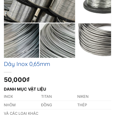
Dây Inox 0,65mm
50,000
₫
DANH MỤC VẬT LIỆU
INOX
TITAN
NIKEN
NHÔM
ĐỒNG
THÉP
VÀ CÁC LOẠI KHÁC