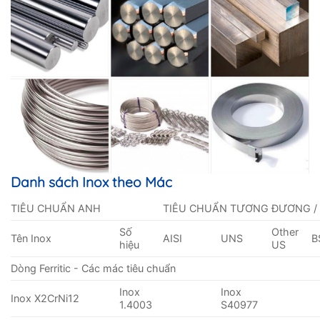
Danh sách Inox theo Mác
TIÊU CHUẨN ANH
TIÊU CHUẨN TƯƠNG ĐƯƠNG /
Số
Other
Tên Inox
AISI
UNS
B
hiệu
US
Dòng Ferritic - Các mác tiêu chuẩn
Inox
Inox
Inox X2CrNi12
1.4003
S40977