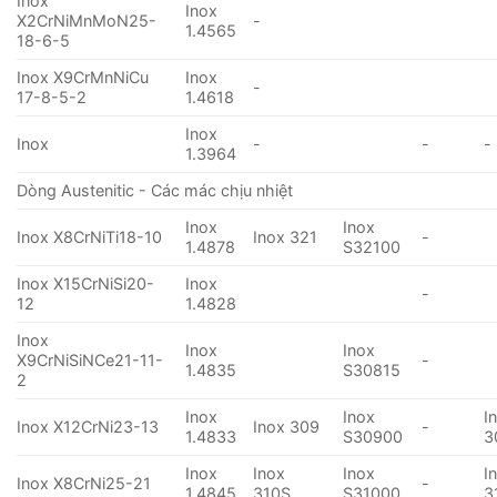
Inox
Inox
X2CrNiMnMoN25-
-
1.4565
18-6-5
Inox X9CrMnNiCu
Inox
-
17-8-5-2
1.4618
Inox
Inox
-
-
-
1.3964
Dòng Austenitic - Các mác chịu nhiệt
Inox
Inox
Inox X8CrNiTi18-10
Inox 321
-
1.4878
S32100
Inox X15CrNiSi20-
Inox
-
12
1.4828
Inox
Inox
Inox
X9CrNiSiNCe21-11-
-
1.4835
S30815
2
Inox
Inox
I
Inox X12CrNi23-13
Inox 309
-
1.4833
S30900
3
Inox
Inox
Inox
I
Inox X8CrNi25-21
-
1.4845
310S
S31000
3