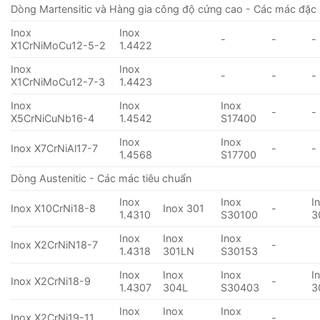
Dòng Martensitic và Hàng gia công độ cứng cao - Các mác đặc 
Inox
Inox
-
-
-
X1CrNiMoCu12-5-2
1.4422
Inox
Inox
-
-
-
X1CrNiMoCu12-7-3
1.4423
Inox
Inox
Inox
-
-
X5CrNiCuNb16-4
1.4542
S17400
Inox
Inox
Inox X7CrNiAl17-7
-
-
1.4568
S17700
Dòng Austenitic - Các mác tiêu chuẩn
Inox
Inox
I
Inox X10CrNi18-8
Inox 301
-
1.4310
S30100
3
Inox
Inox
Inox
Inox X2CrNiN18-7
-
1.4318
301LN
S30153
Inox
Inox
Inox
I
Inox X2CrNi18-9
-
1.4307
304L
S30403
3
Inox
Inox
Inox
Inox X2CrNi19-11
-