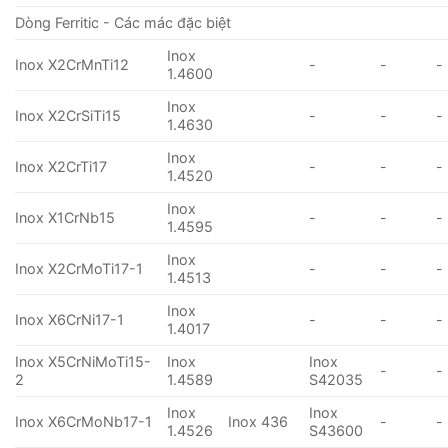
Dòng Ferritic - Các mác đặc biệt
Inox
Inox X2CrMnTi12
-
-
-
1.4600
Inox
Inox X2CrSiTi15
-
-
-
1.4630
Inox
Inox X2CrTi17
-
-
-
1.4520
Inox
Inox X1CrNb15
-
-
-
1.4595
Inox
Inox X2CrMoTi17-1
-
-
-
1.4513
Inox
Inox X6CrNi17-1
-
-
-
1.4017
Inox X5CrNiMoTi15-
Inox
Inox
-
-
2
1.4589
S42035
Inox
Inox
Inox X6CrMoNb17-1
Inox 436
-
-
1.4526
S43600