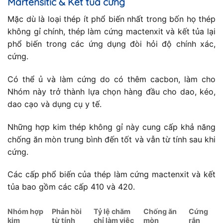
Martensitic & Kết tủa cứng
Mặc dù là loại thép ít phổ biến nhất trong bốn họ thép
không gỉ chính, thép làm cứng mactenxit và kết tủa lại
phổ biến trong các ứng dụng đòi hỏi độ chính xác,
cứng.
Có thể ủ và làm cứng do có thêm cacbon, làm cho
Nhóm này trở thành lựa chọn hàng đầu cho dao, kéo,
dao cạo và dụng cụ y tế.
Những hợp kim thép không gỉ này cung cấp khả năng
chống ăn mòn trung bình đến tốt và vẫn từ tính sau khi
cứng.
Các cấp phổ biến của thép làm cứng mactenxit và kết
tủa bao gồm các cấp 410 và 420.
Nhóm hợp
Phản hồi
Tỷ lệ chăm
Chống ăn
Cứng
kim
từ tính
chỉ làm việc
mòn
rắn