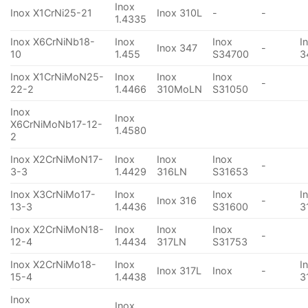
Inox
Inox X1CrNi25-21
Inox 310L
-
-
1.4335
Inox X6CrNiNb18-
Inox
Inox
I
Inox 347
-
10
1.455
S34700
3
Inox X1CrNiMoN25-
Inox
Inox
Inox
-
22-2
1.4466
310MoLN
S31050
Inox
Inox
X6CrNiMoNb17-12-
1.4580
2
Inox X2CrNiMoN17-
Inox
Inox
Inox
-
3-3
1.4429
316LN
S31653
Inox X3CrNiMo17-
Inox
Inox
I
Inox 316
-
13-3
1.4436
S31600
3
Inox X2CrNiMoN18-
Inox
Inox
Inox
-
12-4
1.4434
317LN
S31753
Inox X2CrNiMo18-
Inox
I
Inox 317L
Inox
-
15-4
1.4438
3
Inox
Inox