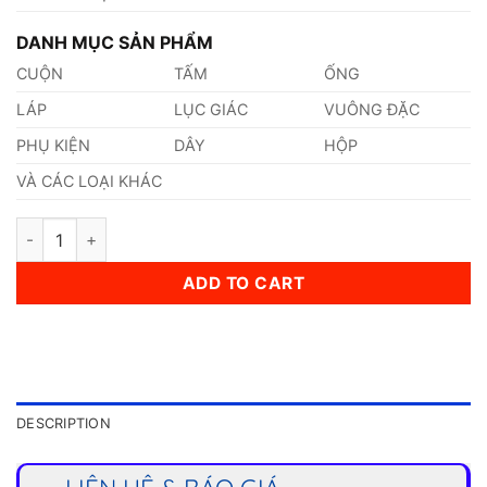
DANH MỤC SẢN PHẨM
CUỘN
TẤM
ỐNG
LÁP
LỤC GIÁC
VUÔNG ĐẶC
PHỤ KIỆN
DÂY
HỘP
VÀ CÁC LOẠI KHÁC
Dây Inox 0,65mm quantity
ADD TO CART
DESCRIPTION