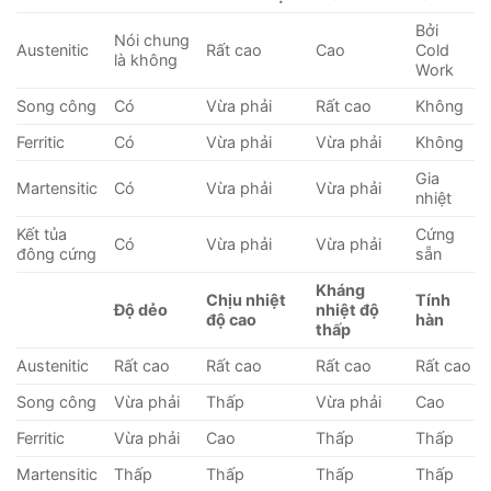
Bởi
Nói chung
Austenitic
Rất cao
Cao
Cold
là không
Work
Song công
Có
Vừa phải
Rất cao
Không
Ferritic
Có
Vừa phải
Vừa phải
Không
Gia
Martensitic
Có
Vừa phải
Vừa phải
nhiệt
Kết tủa
Cứng
Có
Vừa phải
Vừa phải
đông cứng
sẵn
Kháng
Chịu nhiệt
Tính
Độ dẻo
nhiệt độ
độ cao
hàn
thấp
Austenitic
Rất cao
Rất cao
Rất cao
Rất cao
Song công
Vừa phải
Thấp
Vừa phải
Cao
Ferritic
Vừa phải
Cao
Thấp
Thấp
Martensitic
Thấp
Thấp
Thấp
Thấp