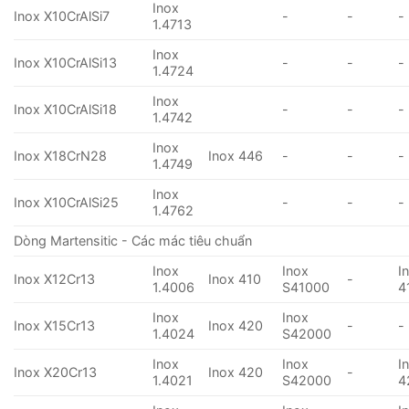
Inox
Inox X10CrAlSi7
-
-
-
1.4713
Inox
Inox X10CrAlSi13
-
-
-
1.4724
Inox
Inox X10CrAlSi18
-
-
-
1.4742
Inox
Inox X18CrN28
Inox 446
-
-
-
1.4749
Inox
Inox X10CrAlSi25
-
-
-
1.4762
Dòng Martensitic - Các mác tiêu chuẩn
Inox
Inox
I
Inox X12Cr13
Inox 410
-
1.4006
S41000
4
Inox
Inox
Inox X15Cr13
Inox 420
-
-
1.4024
S42000
Inox
Inox
I
Inox X20Cr13
Inox 420
-
1.4021
S42000
4