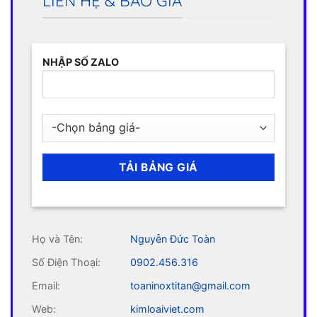
LIÊN HỆ & BÁO GIÁ
NHẬP SỐ ZALO
Họ và Tên:
Nguyễn Đức Toàn
Số Điện Thoại:
0902.456.316
Email:
toaninoxtitan@gmail.com
Web:
kimloaiviet.com