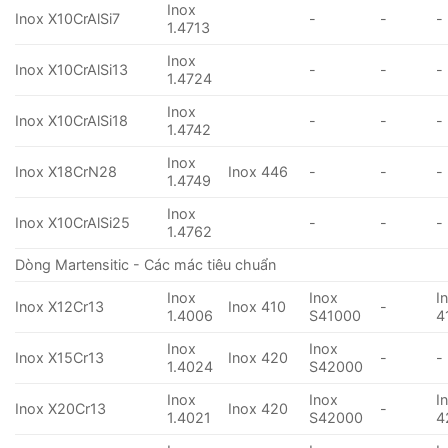
Inox
Inox X10CrAlSi7
-
-
-
1.4713
Inox
Inox X10CrAlSi13
-
-
-
1.4724
Inox
Inox X10CrAlSi18
-
-
-
1.4742
Inox
Inox X18CrN28
Inox 446
-
-
-
1.4749
Inox
Inox X10CrAlSi25
-
-
-
1.4762
Dòng Martensitic - Các mác tiêu chuẩn
Inox
Inox
I
Inox X12Cr13
Inox 410
-
1.4006
S41000
4
Inox
Inox
Inox X15Cr13
Inox 420
-
-
1.4024
S42000
Inox
Inox
I
Inox X20Cr13
Inox 420
-
1.4021
S42000
4