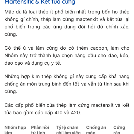
Martensitic & Kết tủa cứng
Mặc dù là loại thép ít phổ biến nhất trong bốn họ thép
không gỉ chính, thép làm cứng mactenxit và kết tủa lại
phổ biến trong các ứng dụng đòi hỏi độ chính xác,
cứng.
Có thể ủ và làm cứng do có thêm cacbon, làm cho
Nhóm này trở thành lựa chọn hàng đầu cho dao, kéo,
dao cạo và dụng cụ y tế.
Những hợp kim thép không gỉ này cung cấp khả năng
chống ăn mòn trung bình đến tốt và vẫn từ tính sau khi
cứng.
Các cấp phổ biến của thép làm cứng mactenxit và kết
tủa bao gồm các cấp 410 và 420.
Nhóm hợp
Phản hồi
Tỷ lệ chăm
Chống ăn
Cứng
kim
từ tính
chỉ làm việc
mòn
rắn