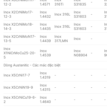
-
12-2
1.4571
316Ti
S31635
3
Inox X2CrNiMo17-
Inox
Inox
I
Inox 316L
-
12-3
1.4432
S31603
3
Inox X2CrNiMo18-
Inox
Inox
I
Inox 316L
-
14-3
1.4435
S31603
3
Inox X2CrNiMoN17-
Inox
Inox
Inox
-
13-5
1.4439
317LMN
Inox
Inox
Inox
I
X1NiCrMoCu25-20-
-
1.4539
N08904
9
5
Dòng Austenitic - Các mác đặc biệt
Inox
Inox X5CrNi17-7
-
-
-
-
1.4319
Inox
Inox X5CrNiN19-9
-
-
-
-
1.4315
Inox X5CrNiCu19-6-
Inox
-
-
-
-
2
1.4640