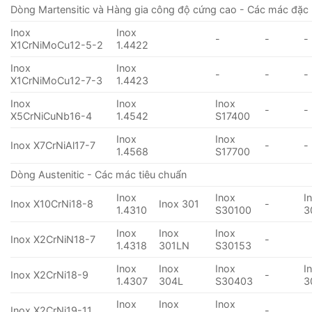
Dòng Martensitic và Hàng gia công độ cứng cao - Các mác đặc 
Inox
Inox
-
-
-
X1CrNiMoCu12-5-2
1.4422
Inox
Inox
-
-
-
X1CrNiMoCu12-7-3
1.4423
Inox
Inox
Inox
-
-
X5CrNiCuNb16-4
1.4542
S17400
Inox
Inox
Inox X7CrNiAl17-7
-
-
1.4568
S17700
Dòng Austenitic - Các mác tiêu chuẩn
Inox
Inox
I
Inox X10CrNi18-8
Inox 301
-
1.4310
S30100
3
Inox
Inox
Inox
Inox X2CrNiN18-7
-
1.4318
301LN
S30153
Inox
Inox
Inox
I
Inox X2CrNi18-9
-
1.4307
304L
S30403
3
Inox
Inox
Inox
Inox X2CrNi19-11
-