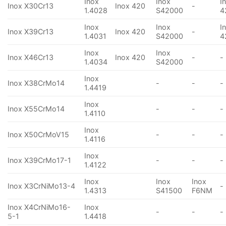
Inox
Inox
I
Inox X30Cr13
Inox 420
-
1.4028
S42000
4
Inox
Inox
I
Inox X39Cr13
Inox 420
-
1.4031
S42000
4
Inox
Inox
Inox X46Cr13
Inox 420
-
-
1.4034
S42000
Inox
Inox X38CrMo14
-
-
-
1.4419
Inox
Inox X55CrMo14
-
-
-
1.4110
Inox
Inox X50CrMoV15
-
-
-
1.4116
Inox
Inox X39CrMo17-1
-
-
-
1.4122
Inox
Inox
Inox
Inox X3CrNiMo13-4
-
1.4313
S41500
F6NM
Inox X4CrNiMo16-
Inox
-
-
-
5-1
1.4418