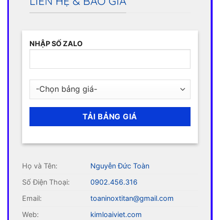
LIÊN HỆ & BÁO GIÁ
NHẬP SỐ ZALO
Họ và Tên:
Nguyễn Đức Toàn
Số Điện Thoại:
0902.456.316
Email:
toaninoxtitan@gmail.com
Web:
kimloaiviet.com