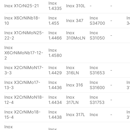
Inox
Inox X1CrNi25-21
Inox 310L
-
-
1.4335
Inox X6CrNiNb18-
Inox
Inox
I
Inox 347
-
10
1.455
S34700
3
Inox X1CrNiMoN25-
Inox
Inox
Inox
-
22-2
1.4466
310MoLN
S31050
Inox
Inox
X6CrNiMoNb17-12-
1.4580
2
Inox X2CrNiMoN17-
Inox
Inox
Inox
-
3-3
1.4429
316LN
S31653
Inox X3CrNiMo17-
Inox
Inox
I
Inox 316
-
13-3
1.4436
S31600
3
Inox X2CrNiMoN18-
Inox
Inox
Inox
-
12-4
1.4434
317LN
S31753
Inox X2CrNiMo18-
Inox
I
Inox 317L
Inox
-
15-4
1.4438
3
Inox
Inox