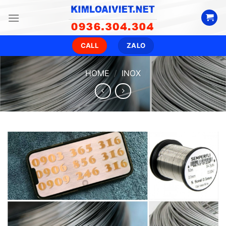
Skip
to
content
CALL
ZALO
HOME
/
INOX