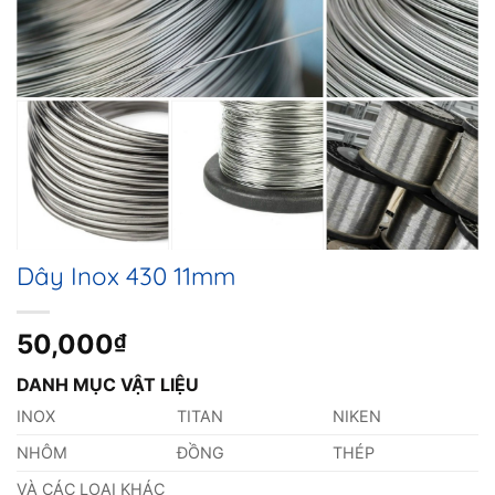
Dây Inox 430 11mm
50,000
₫
DANH MỤC VẬT LIỆU
INOX
TITAN
NIKEN
NHÔM
ĐỒNG
THÉP
VÀ CÁC LOẠI KHÁC