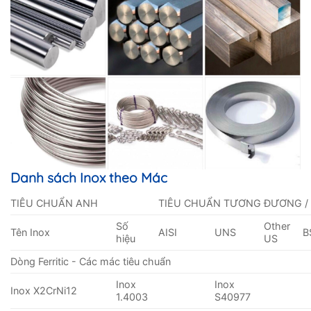
Danh sách Inox theo Mác
TIÊU CHUẨN ANH
TIÊU CHUẨN TƯƠNG ĐƯƠNG /
Số
Other
Tên Inox
AISI
UNS
B
hiệu
US
Dòng Ferritic - Các mác tiêu chuẩn
Inox
Inox
Inox X2CrNi12
1.4003
S40977