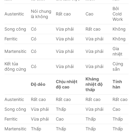
Bởi
Nói chung
Austenitic
Rất cao
Cao
Cold
là không
Work
Song công
Có
Vừa phải
Rất cao
Không
Ferritic
Có
Vừa phải
Vừa phải
Không
Gia
Martensitic
Có
Vừa phải
Vừa phải
nhiệt
Kết tủa
Cứng
Có
Vừa phải
Vừa phải
đông cứng
sẵn
Kháng
Chịu nhiệt
Tính
Độ dẻo
nhiệt độ
độ cao
hàn
thấp
Austenitic
Rất cao
Rất cao
Rất cao
Rất cao
Song công
Vừa phải
Thấp
Vừa phải
Cao
Ferritic
Vừa phải
Cao
Thấp
Thấp
Martensitic
Thấp
Thấp
Thấp
Thấp