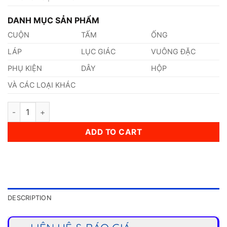
DANH MỤC SẢN PHẨM
CUỘN
TẤM
ỐNG
LÁP
LỤC GIÁC
VUÔNG ĐẶC
PHỤ KIỆN
DÂY
HỘP
VÀ CÁC LOẠI KHÁC
Dây Inox 430 11mm quantity
ADD TO CART
DESCRIPTION