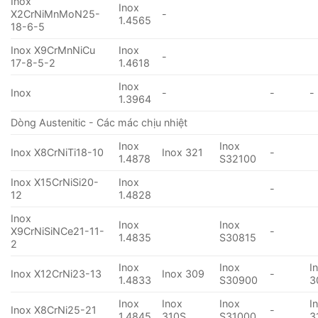
Inox
Inox
X2CrNiMnMoN25-
-
1.4565
18-6-5
Inox X9CrMnNiCu
Inox
-
17-8-5-2
1.4618
Inox
Inox
-
-
-
1.3964
Dòng Austenitic - Các mác chịu nhiệt
Inox
Inox
Inox X8CrNiTi18-10
Inox 321
-
1.4878
S32100
Inox X15CrNiSi20-
Inox
-
12
1.4828
Inox
Inox
Inox
X9CrNiSiNCe21-11-
-
1.4835
S30815
2
Inox
Inox
I
Inox X12CrNi23-13
Inox 309
-
1.4833
S30900
3
Inox
Inox
Inox
I
Inox X8CrNi25-21
-
1.4845
310S
S31000
3