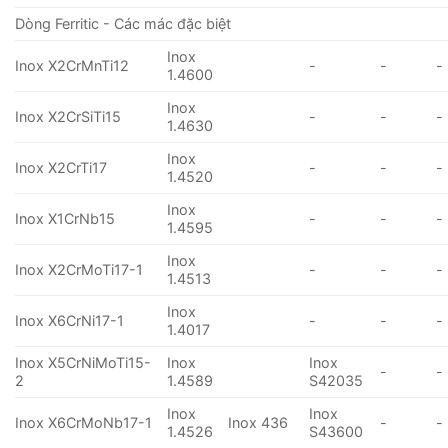
Dòng Ferritic - Các mác đặc biệt
Inox
Inox X2CrMnTi12
-
-
-
1.4600
Inox
Inox X2CrSiTi15
-
-
-
1.4630
Inox
Inox X2CrTi17
-
-
-
1.4520
Inox
Inox X1CrNb15
-
-
-
1.4595
Inox
Inox X2CrMoTi17-1
-
-
-
1.4513
Inox
Inox X6CrNi17-1
-
-
-
1.4017
Inox X5CrNiMoTi15-
Inox
Inox
-
-
2
1.4589
S42035
Inox
Inox
Inox X6CrMoNb17-1
Inox 436
-
-
1.4526
S43600