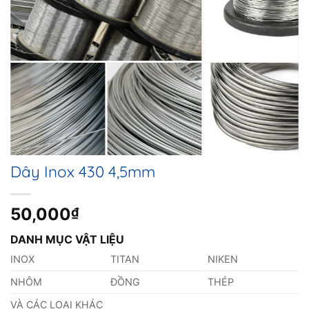
Dây Inox 430 4,5mm
50,000
₫
DANH MỤC VẬT LIỆU
INOX
TITAN
NIKEN
NHÔM
ĐỒNG
THÉP
VÀ CÁC LOẠI KHÁC