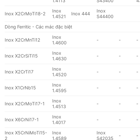
1.4113
S43400
4
Inox
Inox
Inox X2CrMoTi18-2
Inox 444
1.4521
S44400
Dòng Ferritic - Các mác đặc biệt
Inox
Inox X2CrMnTi12
-
-
-
1.4600
Inox
Inox X2CrSiTi15
-
-
-
1.4630
Inox
Inox X2CrTi17
-
-
-
1.4520
Inox
Inox X1CrNb15
-
-
-
1.4595
Inox
Inox X2CrMoTi17-1
-
-
-
1.4513
Inox
Inox X6CrNi17-1
-
-
-
1.4017
Inox X5CrNiMoTi15-
Inox
Inox
-
-
2
1.4589
S42035