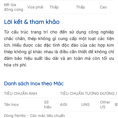
Kết tủa
Vừa phải
Thấp
Thấp
Cao
đông cứng
Lời kết & tham khảo
Từ cấu trúc trang trí cho đến sử dụng công nghiệp
chắc chắn, thép không gỉ cung cấp một loạt các tiện
ích. Hiểu được các đặc tính độc đáo của các hợp kim
thép không gỉ khác nhau là điều cần thiết để không chỉ
đảm bảo hiệu suất lâu dài và an toàn mà còn tối ưu
hóa chi phí.
Danh sách Inox theo Mác
TIÊU CHUẨN ANH
TIÊU CHUẨN TƯƠNG ĐƯƠNG /
Số
Other
Tên Inox
AISI
UNS
B
hiệu
US
Dòng Ferritic - Các mác tiêu chuẩn