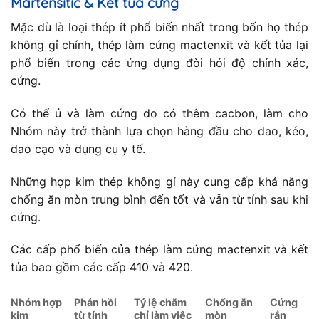
Martensitic & Kết tủa cứng
Mặc dù là loại thép ít phổ biến nhất trong bốn họ thép
không gỉ chính, thép làm cứng mactenxit và kết tủa lại
phổ biến trong các ứng dụng đòi hỏi độ chính xác,
cứng.
Có thể ủ và làm cứng do có thêm cacbon, làm cho
Nhóm này trở thành lựa chọn hàng đầu cho dao, kéo,
dao cạo và dụng cụ y tế.
Những hợp kim thép không gỉ này cung cấp khả năng
chống ăn mòn trung bình đến tốt và vẫn từ tính sau khi
cứng.
Các cấp phổ biến của thép làm cứng mactenxit và kết
tủa bao gồm các cấp 410 và 420.
Nhóm hợp
Phản hồi
Tỷ lệ chăm
Chống ăn
Cứng
kim
từ tính
chỉ làm việc
mòn
rắn