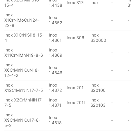
Inox 317L
Inox
-
15-4
1.4438
3
Inox
Inox
X1CrNiMoCuN24-
-
-
1.4652
22-8
Inox X1CrNiSi18-15-
Inox
Inox
Inox 306
-
-
4
1.4361
S30600
Inox
Inox
-
-
X11CrNiMnN19-8-6
1.4369
Inox
Inox
X6CrMnNiCuN18-
-
-
1.4646
12-4-2
Inox
Inox
Inox
Inox 201
-
-
X12CrMnNiN17-7-5
1.4372
S20100
Inox X2CrMnNiN17-
Inox
Inox
Inox 201L
-
-
7-5
1.4371
S20103
Inox
Inox
X9CrMnNiCu17-8-
-
-
1.4618
5-2