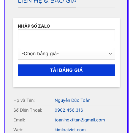
LIÊN HỆ & BÁO GIÁ
NHẬP SỐ ZALO
Họ và Tên:
Nguyễn Đức Toàn
Số Điện Thoại:
0902.456.316
Email:
toaninoxtitan@gmail.com
Web:
kimloaiviet.com