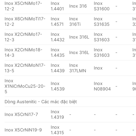
Inox X5CrNiMo17-
Inox
Inox
I
Inox 316
-
12-2
1.4401
S31600
3
Inox X6CrNiMoTi17-
Inox
Inox
Inox
I
-
12-2
1.4571
316Ti
S31635
3
Inox X2CrNiMo17-
Inox
Inox
I
Inox 316L
-
12-3
1.4432
S31603
3
Inox X2CrNiMo18-
Inox
Inox
I
Inox 316L
-
14-3
1.4435
S31603
3
Inox X2CrNiMoN17-
Inox
Inox
Inox
-
13-5
1.4439
317LMN
Inox
Inox
Inox
I
X1NiCrMoCu25-20-
-
1.4539
N08904
9
5
Dòng Austenitic - Các mác đặc biệt
Inox
Inox X5CrNi17-7
-
-
-
-
1.4319
Inox
Inox X5CrNiN19-9
-
-
-
-
1.4315