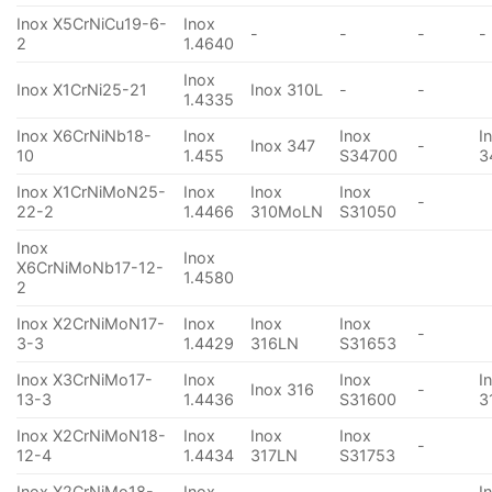
Inox X5CrNiCu19-6-
Inox
-
-
-
-
2
1.4640
Inox
Inox X1CrNi25-21
Inox 310L
-
-
1.4335
Inox X6CrNiNb18-
Inox
Inox
I
Inox 347
-
10
1.455
S34700
3
Inox X1CrNiMoN25-
Inox
Inox
Inox
-
22-2
1.4466
310MoLN
S31050
Inox
Inox
X6CrNiMoNb17-12-
1.4580
2
Inox X2CrNiMoN17-
Inox
Inox
Inox
-
3-3
1.4429
316LN
S31653
Inox X3CrNiMo17-
Inox
Inox
I
Inox 316
-
13-3
1.4436
S31600
3
Inox X2CrNiMoN18-
Inox
Inox
Inox
-
12-4
1.4434
317LN
S31753
Inox X2CrNiMo18-
Inox
I