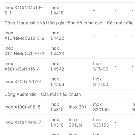
Inox X4CrNiMo16-
Inox
-
-
-
5-1
1.4418
Dòng Martensitic và Hàng gia công độ cứng cao - Các mác đặc 
Inox
Inox
-
-
-
X1CrNiMoCu12-5-2
1.4422
Inox
Inox
-
-
-
X1CrNiMoCu12-7-3
1.4423
Inox
Inox
Inox
-
-
X5CrNiCuNb16-4
1.4542
S17400
Inox
Inox
Inox X7CrNiAl17-7
-
-
1.4568
S17700
Dòng Austenitic - Các mác tiêu chuẩn
Inox
Inox
I
Inox X10CrNi18-8
Inox 301
-
1.4310
S30100
3
Inox
Inox
Inox
Inox X2CrNiN18-7
-
1.4318
301LN
S30153
Inox
Inox
Inox
I