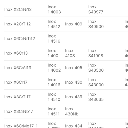
Inox
Inox
Inox X2CrNi12
1.4003
S40977
Inox
Inox
I
Inox X2CrTi12
Inox 409
1.4512
S40900
4
Inox
Inox X6CrNiTi12
1.4516
Inox
Inox
Inox
I
Inox X6Cr13
1.400
410S
S41008
4
Inox
Inox
I
Inox X6CrAl13
Inox 405
1.4002
S40500
4
Inox
Inox
I
Inox X6Cr17
Inox 430
1.4016
S43000
4
Inox
Inox
Inox X3CrTi17
Inox 439
1.4510
S43035
Inox
Inox
Inox X3CrNb17
1.4511
430Nb
Inox
Inox
I
Inox X6CrMo17-1
Inox 434