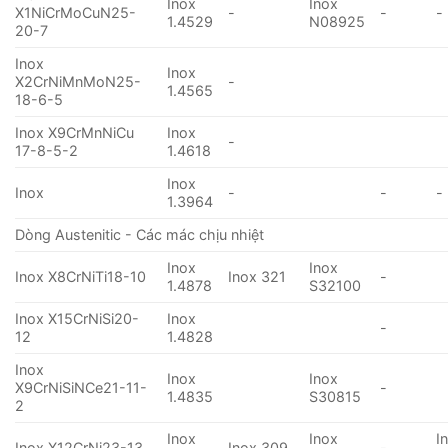
Inox
Inox
X1NiCrMoCuN25-
-
-
-
1.4529
N08925
20-7
Inox
Inox
X2CrNiMnMoN25-
-
1.4565
18-6-5
Inox X9CrMnNiCu
Inox
-
17-8-5-2
1.4618
Inox
Inox
-
-
-
1.3964
Dòng Austenitic - Các mác chịu nhiệt
Inox
Inox
Inox X8CrNiTi18-10
Inox 321
-
1.4878
S32100
Inox X15CrNiSi20-
Inox
-
12
1.4828
Inox
Inox
Inox
X9CrNiSiNCe21-11-
-
1.4835
S30815
2
Inox
Inox
I
Inox X12CrNi23-13
Inox 309
-