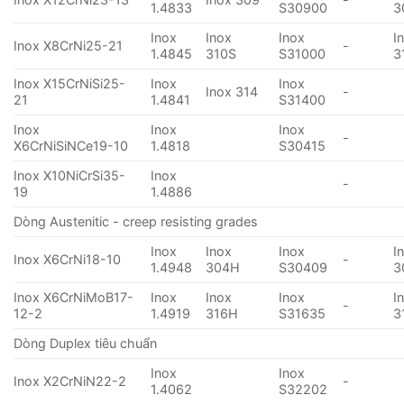
1.4833
S30900
3
Inox
Inox
Inox
I
Inox X8CrNi25-21
-
1.4845
310S
S31000
3
Inox X15CrNiSi25-
Inox
Inox
Inox 314
-
21
1.4841
S31400
Inox
Inox
Inox
-
X6CrNiSiNCe19-10
1.4818
S30415
Inox X10NiCrSi35-
Inox
-
19
1.4886
Dòng Austenitic - creep resisting grades
Inox
Inox
Inox
I
Inox X6CrNi18-10
-
1.4948
304H
S30409
3
Inox X6CrNiMoB17-
Inox
Inox
Inox
I
-
12-2
1.4919
316H
S31635
3
Dòng Duplex tiêu chuẩn
Inox
Inox
Inox X2CrNiN22-2
-
1.4062
S32202