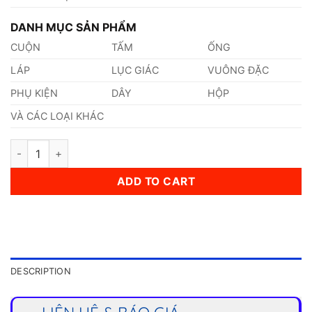
DANH MỤC SẢN PHẨM
CUỘN
TẤM
ỐNG
LÁP
LỤC GIÁC
VUÔNG ĐẶC
PHỤ KIỆN
DÂY
HỘP
VÀ CÁC LOẠI KHÁC
Dây Inox 430 4,5mm quantity
ADD TO CART
DESCRIPTION