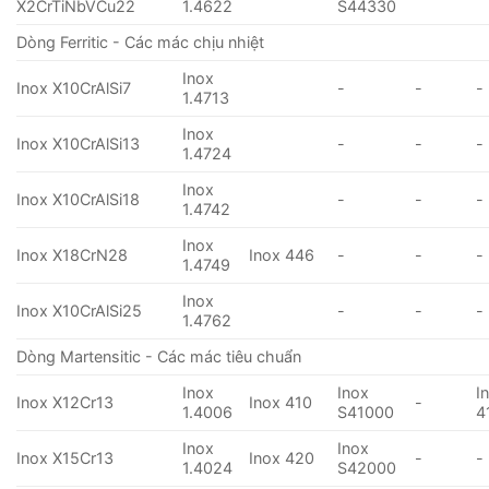
X2CrTiNbVCu22
1.4622
S44330
Dòng Ferritic - Các mác chịu nhiệt
Inox
Inox X10CrAlSi7
-
-
-
1.4713
Inox
Inox X10CrAlSi13
-
-
-
1.4724
Inox
Inox X10CrAlSi18
-
-
-
1.4742
Inox
Inox X18CrN28
Inox 446
-
-
-
1.4749
Inox
Inox X10CrAlSi25
-
-
-
1.4762
Dòng Martensitic - Các mác tiêu chuẩn
Inox
Inox
I
Inox X12Cr13
Inox 410
-
1.4006
S41000
4
Inox
Inox
Inox X15Cr13
Inox 420
-
-
1.4024
S42000