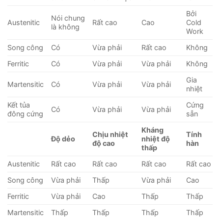
Bởi
Nói chung
Austenitic
Rất cao
Cao
Cold
là không
Work
Song công
Có
Vừa phải
Rất cao
Không
Ferritic
Có
Vừa phải
Vừa phải
Không
Gia
Martensitic
Có
Vừa phải
Vừa phải
nhiệt
Kết tủa
Cứng
Có
Vừa phải
Vừa phải
đông cứng
sẵn
Kháng
Chịu nhiệt
Tính
Độ dẻo
nhiệt độ
độ cao
hàn
thấp
Austenitic
Rất cao
Rất cao
Rất cao
Rất cao
Song công
Vừa phải
Thấp
Vừa phải
Cao
Ferritic
Vừa phải
Cao
Thấp
Thấp
Martensitic
Thấp
Thấp
Thấp
Thấp