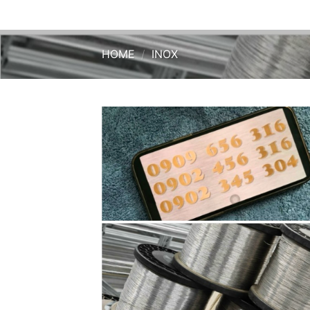
HOME
/
INOX