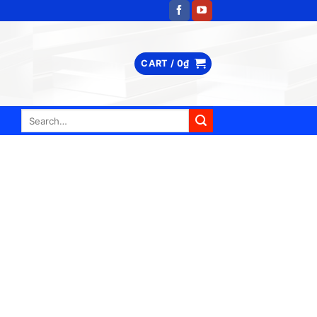
CART /
0
₫
Search
for: