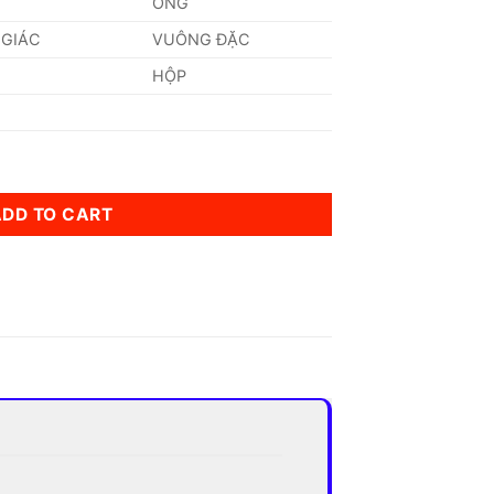
ỐNG
 GIÁC
VUÔNG ĐẶC
HỘP
tity
ADD TO CART