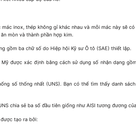
c mác inox, thép không gỉ khác nhau và mỗi mác này sẽ có 
g ăn mòn và thành phần hợp kim.
 gồm ba chữ số do Hiệp hội Kỹ sư Ô tô (SAE) thiết lập.
c Mỹ được xác định bằng cách sử dụng số nhận dạng gồm 
ống số thống nhất (UNS). Bạn có thể tìm thấy danh sách
UNS chia sẻ ba số đầu tiên giống như AISI tương đương củ
được tạo ra bởi: