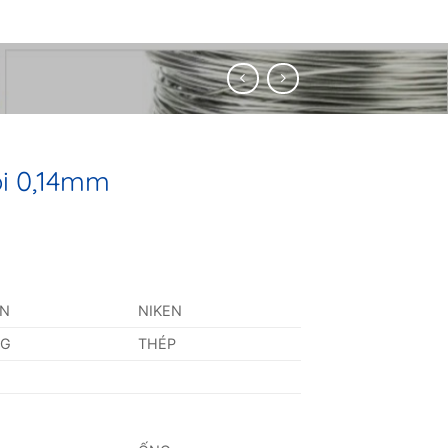
i 0,14mm
AN
NIKEN
NG
THÉP