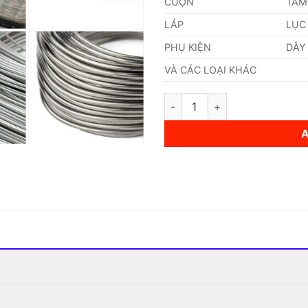
CUỘN
TẤM
LÁP
LỤC
PHỤ KIỆN
DÂY
VÀ CÁC LOẠI KHÁC
Dây Inox Đàn Hồi 0,14mm quan