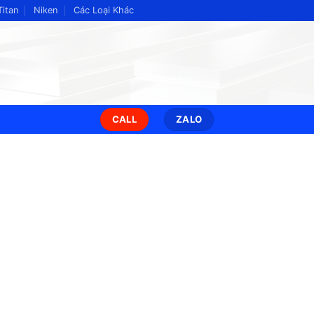
Titan
Niken
Các Loại Khác
CALL
ZALO