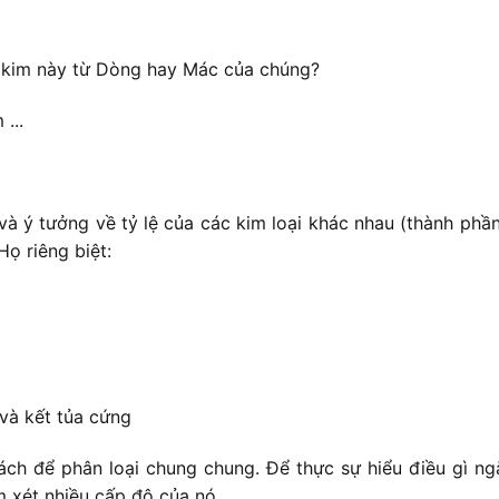
 kim này từ Dòng hay Mác của chúng?
...
và ý tưởng về tỷ lệ của các kim loại khác nhau (thành ph
ọ riêng biệt:
và kết tủa cứng
ch để phân loại chung chung. Để thực sự hiểu điều gì ngă
m xét nhiều cấp độ của nó.