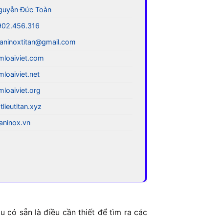
guyễn Đức Toàn
902.456.316
aninoxtitan@gmail.com
mloaiviet.com
mloaiviet.net
mloaiviet.org
tlieutitan.xyz
taninox.vn
 có sẵn là điều cần thiết để tìm ra các