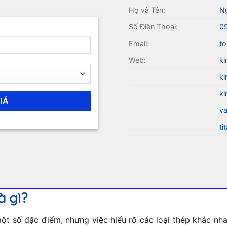
Họ và Tên:
N
Số Điện Thoại:
0
Email:
to
Web:
ki
ki
ki
va
ti
à gì?
t số đặc điểm, nhưng việc hiểu rõ các loại thép khác nhau