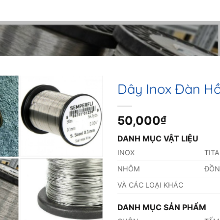
Dây Inox Đàn Hồ
50,000
₫
DANH MỤC VẬT LIỆU
INOX
TIT
NHÔM
ĐỒ
VÀ CÁC LOẠI KHÁC
DANH MỤC SẢN PHẨM