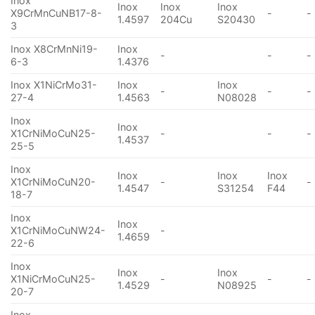
Inox
Inox
Inox
Inox
X9CrMnCuNB17-8-
-
-
1.4597
204Cu
S20430
3
Inox X8CrMnNi19-
Inox
-
-
-
6-3
1.4376
Inox X1NiCrMo31-
Inox
Inox
-
-
-
27-4
1.4563
N08028
Inox
Inox
X1CrNiMoCuN25-
-
-
-
1.4537
25-5
Inox
Inox
Inox
Inox
X1CrNiMoCuN20-
-
-
1.4547
S31254
F44
18-7
Inox
Inox
X1CrNiMoCuNW24-
-
1.4659
22-6
Inox
Inox
Inox
X1NiCrMoCuN25-
-
-
-
1.4529
N08925
20-7
Inox