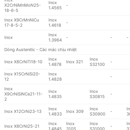
Inox
X2CrNiMnMoN25-
-
1.4565
18-6-5
Inox X9CrMnNiCu
Inox
-
17-8-5-2
1.4618
Inox
Inox
-
-
-
1.3964
Dòng Austenitic - Các mác chịu nhiệt
Inox
Inox
Inox X8CrNiTi18-10
Inox 321
-
1.4878
S32100
Inox X15CrNiSi20-
Inox
-
12
1.4828
Inox
Inox
Inox
X9CrNiSiNCe21-11-
-
1.4835
S30815
2
Inox
Inox
I
Inox X12CrNi23-13
Inox 309
-
1.4833
S30900
3
Inox
Inox
Inox
I
Inox X8CrNi25-21
-
1.4845
310S
S31000
3