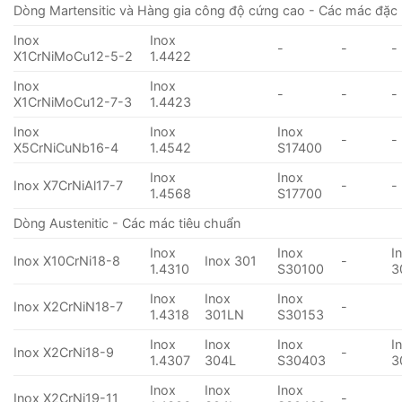
Dòng Martensitic và Hàng gia công độ cứng cao - Các mác đặc 
Inox
Inox
-
-
-
X1CrNiMoCu12-5-2
1.4422
Inox
Inox
-
-
-
X1CrNiMoCu12-7-3
1.4423
Inox
Inox
Inox
-
-
X5CrNiCuNb16-4
1.4542
S17400
Inox
Inox
Inox X7CrNiAl17-7
-
-
1.4568
S17700
Dòng Austenitic - Các mác tiêu chuẩn
Inox
Inox
I
Inox X10CrNi18-8
Inox 301
-
1.4310
S30100
3
Inox
Inox
Inox
Inox X2CrNiN18-7
-
1.4318
301LN
S30153
Inox
Inox
Inox
I
Inox X2CrNi18-9
-
1.4307
304L
S30403
3
Inox
Inox
Inox
Inox X2CrNi19-11
-