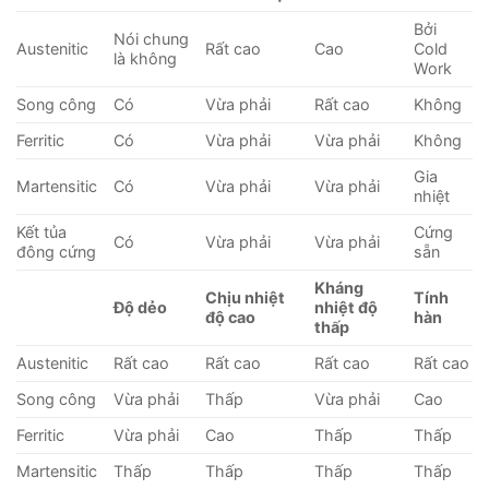
Bởi
Nói chung
Austenitic
Rất cao
Cao
Cold
là không
Work
Song công
Có
Vừa phải
Rất cao
Không
Ferritic
Có
Vừa phải
Vừa phải
Không
Gia
Martensitic
Có
Vừa phải
Vừa phải
nhiệt
Kết tủa
Cứng
Có
Vừa phải
Vừa phải
đông cứng
sẵn
Kháng
Chịu nhiệt
Tính
Độ dẻo
nhiệt độ
độ cao
hàn
thấp
Austenitic
Rất cao
Rất cao
Rất cao
Rất cao
Song công
Vừa phải
Thấp
Vừa phải
Cao
Ferritic
Vừa phải
Cao
Thấp
Thấp
Martensitic
Thấp
Thấp
Thấp
Thấp