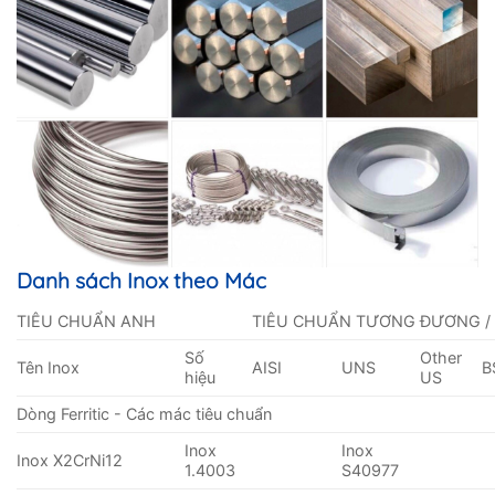
Danh sách Inox theo Mác
TIÊU CHUẨN ANH
TIÊU CHUẨN TƯƠNG ĐƯƠNG /
Số
Other
Tên Inox
AISI
UNS
B
hiệu
US
Dòng Ferritic - Các mác tiêu chuẩn
Inox
Inox
Inox X2CrNi12
1.4003
S40977