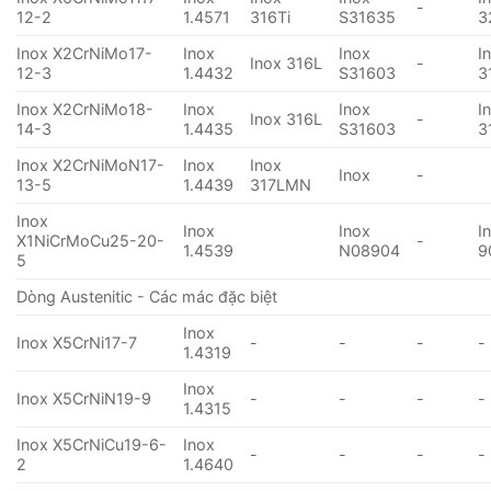
-
12-2
1.4571
316Ti
S31635
3
Inox X2CrNiMo17-
Inox
Inox
I
Inox 316L
-
12-3
1.4432
S31603
3
Inox X2CrNiMo18-
Inox
Inox
I
Inox 316L
-
14-3
1.4435
S31603
3
Inox X2CrNiMoN17-
Inox
Inox
Inox
-
13-5
1.4439
317LMN
Inox
Inox
Inox
I
X1NiCrMoCu25-20-
-
1.4539
N08904
9
5
Dòng Austenitic - Các mác đặc biệt
Inox
Inox X5CrNi17-7
-
-
-
-
1.4319
Inox
Inox X5CrNiN19-9
-
-
-
-
1.4315
Inox X5CrNiCu19-6-
Inox
-
-
-
-
2
1.4640