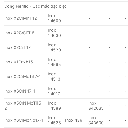
Dòng Ferritic - Các mác đặc biệt
Inox
Inox X2CrMnTi12
-
-
-
1.4600
Inox
Inox X2CrSiTi15
-
-
-
1.4630
Inox
Inox X2CrTi17
-
-
-
1.4520
Inox
Inox X1CrNb15
-
-
-
1.4595
Inox
Inox X2CrMoTi17-1
-
-
-
1.4513
Inox
Inox X6CrNi17-1
-
-
-
1.4017
Inox X5CrNiMoTi15-
Inox
Inox
-
-
2
1.4589
S42035
Inox
Inox
Inox X6CrMoNb17-1
Inox 436
-
-
1.4526
S43600