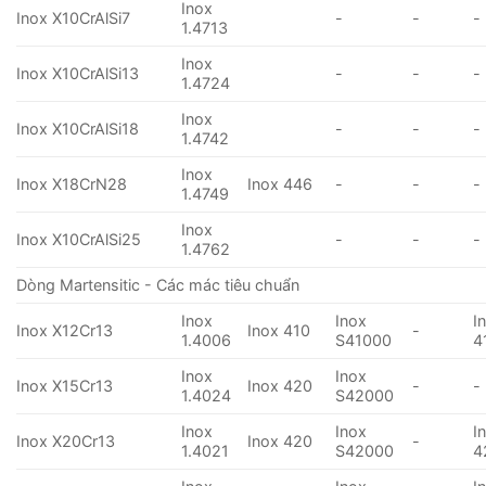
Inox
Inox X10CrAlSi7
-
-
-
1.4713
Inox
Inox X10CrAlSi13
-
-
-
1.4724
Inox
Inox X10CrAlSi18
-
-
-
1.4742
Inox
Inox X18CrN28
Inox 446
-
-
-
1.4749
Inox
Inox X10CrAlSi25
-
-
-
1.4762
Dòng Martensitic - Các mác tiêu chuẩn
Inox
Inox
I
Inox X12Cr13
Inox 410
-
1.4006
S41000
4
Inox
Inox
Inox X15Cr13
Inox 420
-
-
1.4024
S42000
Inox
Inox
I
Inox X20Cr13
Inox 420
-
1.4021
S42000
4