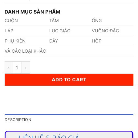
DANH MỤC SẢN PHẨM
CUỘN
TẤM
ỐNG
LÁP
LỤC GIÁC
VUÔNG ĐẶC
PHỤ KIỆN
DÂY
HỘP
VÀ CÁC LOẠI KHÁC
Dây Inox Đàn Hồi 0,70mm quantity
ADD TO CART
DESCRIPTION