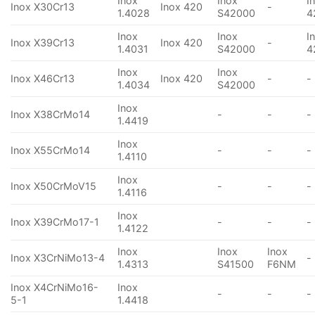
Inox
Inox
I
Inox X30Cr13
Inox 420
-
1.4028
S42000
4
Inox
Inox
I
Inox X39Cr13
Inox 420
-
1.4031
S42000
4
Inox
Inox
Inox X46Cr13
Inox 420
-
-
1.4034
S42000
Inox
Inox X38CrMo14
-
-
-
1.4419
Inox
Inox X55CrMo14
-
-
-
1.4110
Inox
Inox X50CrMoV15
-
-
-
1.4116
Inox
Inox X39CrMo17-1
-
-
-
1.4122
Inox
Inox
Inox
Inox X3CrNiMo13-4
-
1.4313
S41500
F6NM
Inox X4CrNiMo16-
Inox
-
-
-
5-1
1.4418