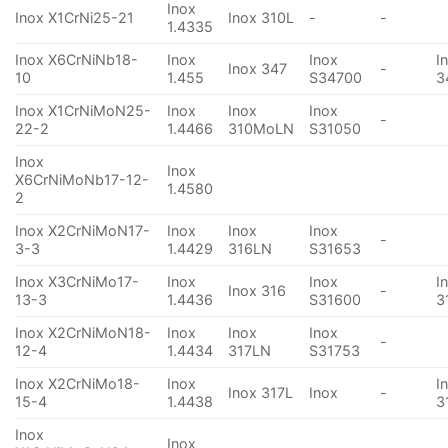
Inox
Inox X1CrNi25-21
Inox 310L
-
-
1.4335
Inox X6CrNiNb18-
Inox
Inox
I
Inox 347
-
10
1.455
S34700
3
Inox X1CrNiMoN25-
Inox
Inox
Inox
-
22-2
1.4466
310MoLN
S31050
Inox
Inox
X6CrNiMoNb17-12-
1.4580
2
Inox X2CrNiMoN17-
Inox
Inox
Inox
-
3-3
1.4429
316LN
S31653
Inox X3CrNiMo17-
Inox
Inox
I
Inox 316
-
13-3
1.4436
S31600
3
Inox X2CrNiMoN18-
Inox
Inox
Inox
-
12-4
1.4434
317LN
S31753
Inox X2CrNiMo18-
Inox
I
Inox 317L
Inox
-
15-4
1.4438
3
Inox
Inox