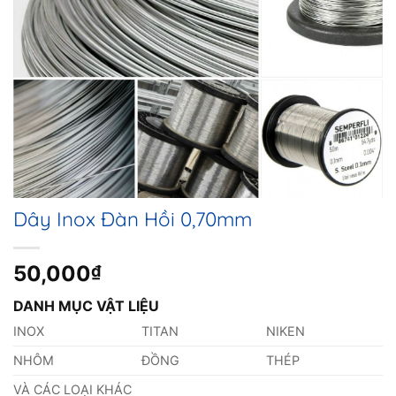
Dây Inox Đàn Hồi 0,70mm
50,000
₫
DANH MỤC VẬT LIỆU
INOX
TITAN
NIKEN
NHÔM
ĐỒNG
THÉP
VÀ CÁC LOẠI KHÁC