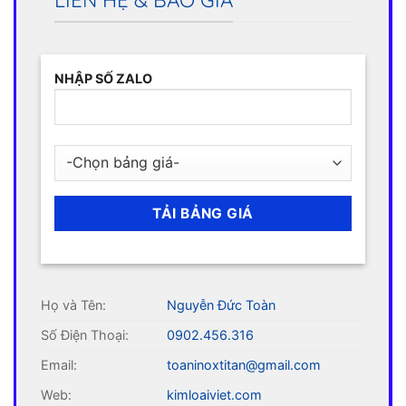
LIÊN HỆ & BÁO GIÁ
NHẬP SỐ ZALO
Họ và Tên:
Nguyễn Đức Toàn
Số Điện Thoại:
0902.456.316
Email:
toaninoxtitan@gmail.com
Web:
kimloaiviet.com