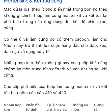
Martensitic & Kết tủa cứng
Mặc dù là loại thép ít phổ biến nhất trong bốn họ thép
không gỉ chính, thép làm cứng mactenxit và kết tủa lại
phổ biến trong các ứng dụng đòi hỏi độ chính xác,
cứng.
Có thể ủ và làm cứng do có thêm cacbon, làm cho
Nhóm này trở thành lựa chọn hàng đầu cho dao, kéo,
dao cạo và dụng cụ y tế.
Những hợp kim thép không gỉ này cung cấp khả năng
chống ăn mòn trung bình đến tốt và vẫn từ tính sau khi
cứng.
Các cấp phổ biến của thép làm cứng mactenxit và kết
tủa bao gồm các cấp 410 và 420.
Nhóm hợp
Phản hồi
Tỷ lệ chăm
Chống ăn
Cứng
kim
từ tính
chỉ làm việc
mòn
rắn