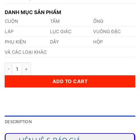
DANH MỤC SẢN PHẨM
CUỘN
TẤM
ỐNG
LÁP
LỤC GIÁC
VUÔNG ĐẶC
PHỤ KIỆN
DÂY
HỘP
VÀ CÁC LOẠI KHÁC
Dây Inox Đàn Hồi 0,90mm quantity
ADD TO CART
DESCRIPTION