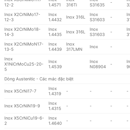
-
12-2
1.4571
316Ti
S31635
3
Inox X2CrNiMo17-
Inox
Inox
I
Inox 316L
-
12-3
1.4432
S31603
3
Inox X2CrNiMo18-
Inox
Inox
I
Inox 316L
-
14-3
1.4435
S31603
3
Inox X2CrNiMoN17-
Inox
Inox
Inox
-
13-5
1.4439
317LMN
Inox
Inox
Inox
I
X1NiCrMoCu25-20-
-
1.4539
N08904
9
5
Dòng Austenitic - Các mác đặc biệt
Inox
Inox X5CrNi17-7
-
-
-
-
1.4319
Inox
Inox X5CrNiN19-9
-
-
-
-
1.4315
Inox X5CrNiCu19-6-
Inox
-
-
-
-
2
1.4640