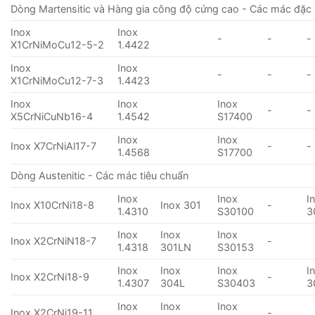
Dòng Martensitic và Hàng gia công độ cứng cao - Các mác đặc 
Inox
Inox
-
-
-
X1CrNiMoCu12-5-2
1.4422
Inox
Inox
-
-
-
X1CrNiMoCu12-7-3
1.4423
Inox
Inox
Inox
-
-
X5CrNiCuNb16-4
1.4542
S17400
Inox
Inox
Inox X7CrNiAl17-7
-
-
1.4568
S17700
Dòng Austenitic - Các mác tiêu chuẩn
Inox
Inox
I
Inox X10CrNi18-8
Inox 301
-
1.4310
S30100
3
Inox
Inox
Inox
Inox X2CrNiN18-7
-
1.4318
301LN
S30153
Inox
Inox
Inox
I
Inox X2CrNi18-9
-
1.4307
304L
S30403
3
Inox
Inox
Inox
Inox X2CrNi19-11
-