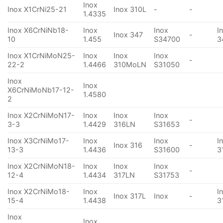
Inox
Inox X1CrNi25-21
Inox 310L
-
-
1.4335
Inox X6CrNiNb18-
Inox
Inox
I
Inox 347
-
10
1.455
S34700
3
Inox X1CrNiMoN25-
Inox
Inox
Inox
-
22-2
1.4466
310MoLN
S31050
Inox
Inox
X6CrNiMoNb17-12-
1.4580
2
Inox X2CrNiMoN17-
Inox
Inox
Inox
-
3-3
1.4429
316LN
S31653
Inox X3CrNiMo17-
Inox
Inox
I
Inox 316
-
13-3
1.4436
S31600
3
Inox X2CrNiMoN18-
Inox
Inox
Inox
-
12-4
1.4434
317LN
S31753
Inox X2CrNiMo18-
Inox
I
Inox 317L
Inox
-
15-4
1.4438
3
Inox
Inox