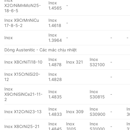
Inox
Inox
X2CrNiMnMoN25-
-
1.4565
18-6-5
Inox X9CrMnNiCu
Inox
-
17-8-5-2
1.4618
Inox
Inox
-
-
-
1.3964
Dòng Austenitic - Các mác chịu nhiệt
Inox
Inox
Inox X8CrNiTi18-10
Inox 321
-
1.4878
S32100
Inox X15CrNiSi20-
Inox
-
12
1.4828
Inox
Inox
Inox
X9CrNiSiNCe21-11-
-
1.4835
S30815
2
Inox
Inox
I
Inox X12CrNi23-13
Inox 309
-
1.4833
S30900
3
Inox
Inox
Inox
I
Inox X8CrNi25-21
-
1.4845
310S
S31000
3