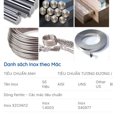
Danh sách Inox theo Mác
TIÊU CHUẨN ANH
TIÊU CHUẨN TƯƠNG ĐƯƠNG /
Số
Other
Tên Inox
AISI
UNS
B
hiệu
US
Dòng Ferritic - Các mác tiêu chuẩn
Inox
Inox
Inox X2CrNi12
1.4003
S40977