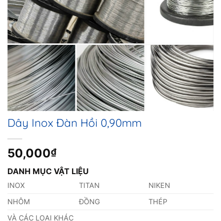
Dây Inox Đàn Hồi 0,90mm
50,000
₫
DANH MỤC VẬT LIỆU
INOX
TITAN
NIKEN
NHÔM
ĐỒNG
THÉP
VÀ CÁC LOẠI KHÁC