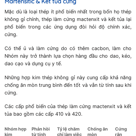
Martensitic & Kết tủa cứng
Mặc dù là loại thép ít phổ biến nhất trong bốn họ thép
không gỉ chính, thép làm cứng mactenxit và kết tủa lại
phổ biến trong các ứng dụng đòi hỏi độ chính xác,
cứng.
Có thể ủ và làm cứng do có thêm cacbon, làm cho
Nhóm này trở thành lựa chọn hàng đầu cho dao, kéo,
dao cạo và dụng cụ y tế.
Những hợp kim thép không gỉ này cung cấp khả năng
chống ăn mòn trung bình đến tốt và vẫn từ tính sau khi
cứng.
Các cấp phổ biến của thép làm cứng mactenxit và kết
tủa bao gồm các cấp 410 và 420.
Nhóm hợp
Phản hồi
Tỷ lệ chăm
Chống ăn
Cứng
kim
từ tính
chỉ làm việc
mòn
rắn