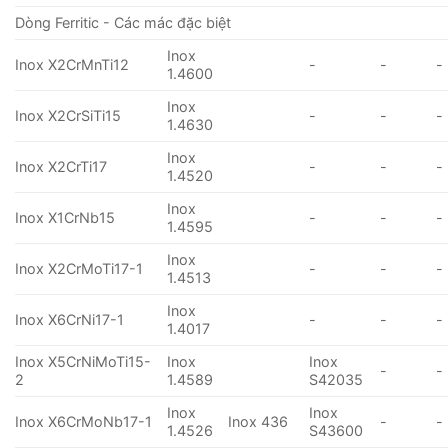
Dòng Ferritic - Các mác đặc biệt
Inox
Inox X2CrMnTi12
-
-
-
1.4600
Inox
Inox X2CrSiTi15
-
-
-
1.4630
Inox
Inox X2CrTi17
-
-
-
1.4520
Inox
Inox X1CrNb15
-
-
-
1.4595
Inox
Inox X2CrMoTi17-1
-
-
-
1.4513
Inox
Inox X6CrNi17-1
-
-
-
1.4017
Inox X5CrNiMoTi15-
Inox
Inox
-
-
2
1.4589
S42035
Inox
Inox
Inox X6CrMoNb17-1
Inox 436
-
-
1.4526
S43600