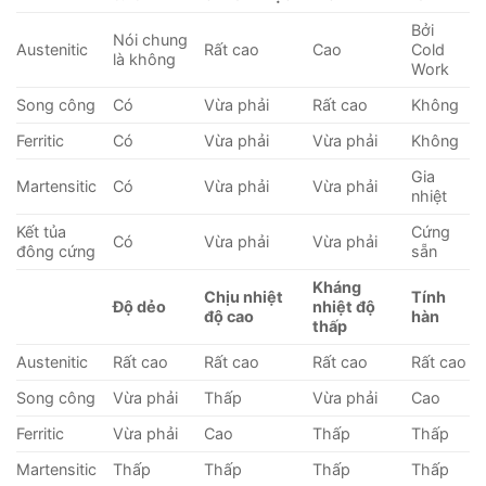
Bởi
Nói chung
Austenitic
Rất cao
Cao
Cold
là không
Work
Song công
Có
Vừa phải
Rất cao
Không
Ferritic
Có
Vừa phải
Vừa phải
Không
Gia
Martensitic
Có
Vừa phải
Vừa phải
nhiệt
Kết tủa
Cứng
Có
Vừa phải
Vừa phải
đông cứng
sẵn
Kháng
Chịu nhiệt
Tính
Độ dẻo
nhiệt độ
độ cao
hàn
thấp
Austenitic
Rất cao
Rất cao
Rất cao
Rất cao
Song công
Vừa phải
Thấp
Vừa phải
Cao
Ferritic
Vừa phải
Cao
Thấp
Thấp
Martensitic
Thấp
Thấp
Thấp
Thấp