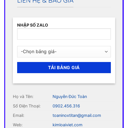
LIÊN HỆ & BÁO GIÁ
NHẬP SỐ ZALO
Họ và Tên:
Nguyễn Đức Toàn
Số Điện Thoại:
0902.456.316
Email:
toaninoxtitan@gmail.com
Web:
kimloaiviet.com