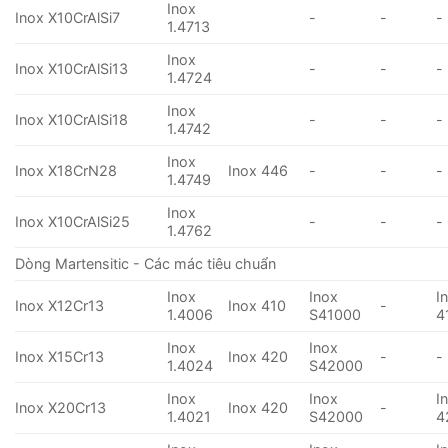
Inox
Inox X10CrAlSi7
-
-
-
1.4713
Inox
Inox X10CrAlSi13
-
-
-
1.4724
Inox
Inox X10CrAlSi18
-
-
-
1.4742
Inox
Inox X18CrN28
Inox 446
-
-
-
1.4749
Inox
Inox X10CrAlSi25
-
-
-
1.4762
Dòng Martensitic - Các mác tiêu chuẩn
Inox
Inox
I
Inox X12Cr13
Inox 410
-
1.4006
S41000
4
Inox
Inox
Inox X15Cr13
Inox 420
-
-
1.4024
S42000
Inox
Inox
I
Inox X20Cr13
Inox 420
-
1.4021
S42000
4