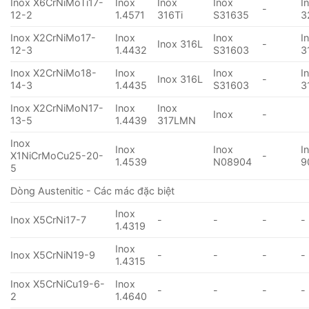
Inox X6CrNiMoTi17-
Inox
Inox
Inox
I
-
12-2
1.4571
316Ti
S31635
3
Inox X2CrNiMo17-
Inox
Inox
I
Inox 316L
-
12-3
1.4432
S31603
3
Inox X2CrNiMo18-
Inox
Inox
I
Inox 316L
-
14-3
1.4435
S31603
3
Inox X2CrNiMoN17-
Inox
Inox
Inox
-
13-5
1.4439
317LMN
Inox
Inox
Inox
I
X1NiCrMoCu25-20-
-
1.4539
N08904
9
5
Dòng Austenitic - Các mác đặc biệt
Inox
Inox X5CrNi17-7
-
-
-
-
1.4319
Inox
Inox X5CrNiN19-9
-
-
-
-
1.4315
Inox X5CrNiCu19-6-
Inox
-
-
-
-
2
1.4640