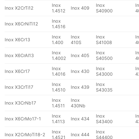
Inox
Inox
I
Inox X2CrTi12
Inox 409
1.4512
S40900
4
Inox
Inox X6CrNiTi12
1.4516
Inox
Inox
Inox
I
Inox X6Cr13
1.400
410S
S41008
4
Inox
Inox
I
Inox X6CrAl13
Inox 405
1.4002
S40500
4
Inox
Inox
I
Inox X6Cr17
Inox 430
1.4016
S43000
4
Inox
Inox
Inox X3CrTi17
Inox 439
1.4510
S43035
Inox
Inox
Inox X3CrNb17
1.4511
430Nb
Inox
Inox
I
Inox X6CrMo17-1
Inox 434
1.4113
S43400
4
Inox
Inox
Inox X2CrMoTi18-2
Inox 444
1.4521
S44400