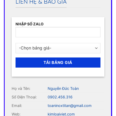
LIÊN HỆ & BÁO GIÁ
NHẬP SỐ ZALO
Họ và Tên:
Nguyễn Đức Toàn
Số Điện Thoại:
0902.456.316
Email:
toaninoxtitan@gmail.com
Web:
kimloaiviet.com