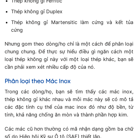
Thép không gỉ Ferritic
Thép không gỉ Duplex
Thép không gỉ Martensitic làm cứng và kết tủa
cứng
Nhưng gom theo dòng/họ chỉ là một cách để phân loại
chung chung. Để thực sự hiểu điều gì ngăn cách một
loại thép không gỉ này với một loại thép khác, bạn sẽ
cần phải xem xét nhiều cấp độ của nó.
Phân loại theo Mác Inox
Trong các dòng/họ, bạn sẽ tìm thấy các mác inox,
thép không gỉ khác nhau và mỗi mác này sẽ có mô tả
các đặc tính cụ thể của mac inox đó như độ bền, từ
tính, khả năng chống ăn mòn và thành phần hợp kim.
Các mác cũ hơn thường có mã nhận dạng gồm ba chữ
số do Hiệp hội Kỹ sư Ô tô (SAE) thiết lập.