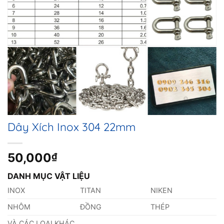
Dây Xích Inox 304 22mm
50,000
₫
DANH MỤC VẬT LIỆU
INOX
TITAN
NIKEN
NHÔM
ĐỒNG
THÉP
VÀ CÁC LOẠI KHÁC