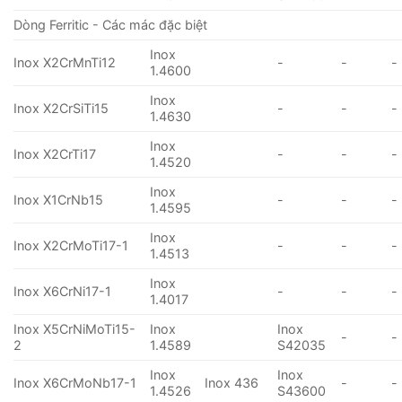
Dòng Ferritic - Các mác đặc biệt
Inox
Inox X2CrMnTi12
-
-
-
1.4600
Inox
Inox X2CrSiTi15
-
-
-
1.4630
Inox
Inox X2CrTi17
-
-
-
1.4520
Inox
Inox X1CrNb15
-
-
-
1.4595
Inox
Inox X2CrMoTi17-1
-
-
-
1.4513
Inox
Inox X6CrNi17-1
-
-
-
1.4017
Inox X5CrNiMoTi15-
Inox
Inox
-
-
2
1.4589
S42035
Inox
Inox
Inox X6CrMoNb17-1
Inox 436
-
-
1.4526
S43600