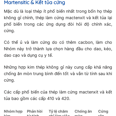
Martensitic & Kết tủa cứng
Mặc dù là loại thép ít phổ biến nhất trong bốn họ thép
không gỉ chính, thép làm cứng mactenxit và kết tủa lại
phổ biến trong các ứng dụng đòi hỏi độ chính xác,
cứng.
Có thể ủ và làm cứng do có thêm cacbon, làm cho
Nhóm này trở thành lựa chọn hàng đầu cho dao, kéo,
dao cạo và dụng cụ y tế.
Những hợp kim thép không gỉ này cung cấp khả năng
chống ăn mòn trung bình đến tốt và vẫn từ tính sau khi
cứng.
Các cấp phổ biến của thép làm cứng mactenxit và kết
tủa bao gồm các cấp 410 và 420.
Nhóm hợp
Phản hồi
Tỷ lệ chăm
Chống ăn
Cứng
kim
từ tính
chỉ làm việc
mòn
rắn