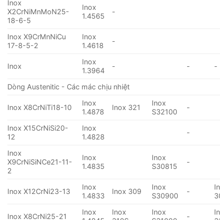
Inox
Inox
X2CrNiMnMoN25-
-
1.4565
18-6-5
Inox X9CrMnNiCu
Inox
-
17-8-5-2
1.4618
Inox
Inox
-
-
-
1.3964
Dòng Austenitic - Các mác chịu nhiệt
Inox
Inox
Inox X8CrNiTi18-10
Inox 321
-
1.4878
S32100
Inox X15CrNiSi20-
Inox
-
12
1.4828
Inox
Inox
Inox
X9CrNiSiNCe21-11-
-
1.4835
S30815
2
Inox
Inox
I
Inox X12CrNi23-13
Inox 309
-
1.4833
S30900
3
Inox
Inox
Inox
I
Inox X8CrNi25-21
-