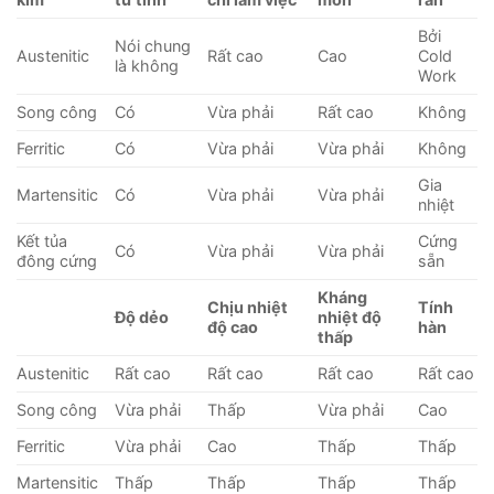
Bởi
Nói chung
Austenitic
Rất cao
Cao
Cold
là không
Work
Song công
Có
Vừa phải
Rất cao
Không
Ferritic
Có
Vừa phải
Vừa phải
Không
Gia
Martensitic
Có
Vừa phải
Vừa phải
nhiệt
Kết tủa
Cứng
Có
Vừa phải
Vừa phải
đông cứng
sẵn
Kháng
Chịu nhiệt
Tính
Độ dẻo
nhiệt độ
độ cao
hàn
thấp
Austenitic
Rất cao
Rất cao
Rất cao
Rất cao
Song công
Vừa phải
Thấp
Vừa phải
Cao
Ferritic
Vừa phải
Cao
Thấp
Thấp
Martensitic
Thấp
Thấp
Thấp
Thấp