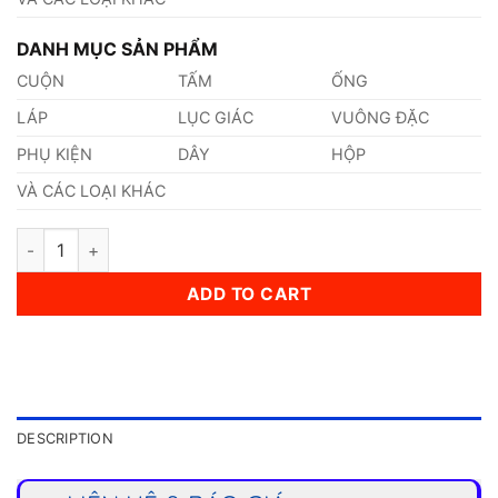
DANH MỤC SẢN PHẨM
CUỘN
TẤM
ỐNG
LÁP
LỤC GIÁC
VUÔNG ĐẶC
PHỤ KIỆN
DÂY
HỘP
VÀ CÁC LOẠI KHÁC
Dây Xích Inox 304 22mm quantity
ADD TO CART
DESCRIPTION