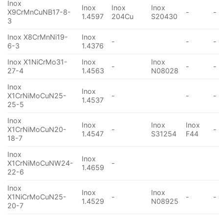
Inox
Inox
Inox
Inox
X9CrMnCuNB17-8-
-
-
1.4597
204Cu
S20430
3
Inox X8CrMnNi19-
Inox
-
-
-
6-3
1.4376
Inox X1NiCrMo31-
Inox
Inox
-
-
-
27-4
1.4563
N08028
Inox
Inox
X1CrNiMoCuN25-
-
-
-
1.4537
25-5
Inox
Inox
Inox
Inox
X1CrNiMoCuN20-
-
-
1.4547
S31254
F44
18-7
Inox
Inox
X1CrNiMoCuNW24-
-
1.4659
22-6
Inox
Inox
Inox
X1NiCrMoCuN25-
-
-
-
1.4529
N08925
20-7