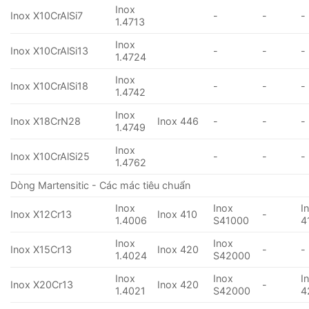
Inox
Inox X10CrAlSi7
-
-
-
1.4713
Inox
Inox X10CrAlSi13
-
-
-
1.4724
Inox
Inox X10CrAlSi18
-
-
-
1.4742
Inox
Inox X18CrN28
Inox 446
-
-
-
1.4749
Inox
Inox X10CrAlSi25
-
-
-
1.4762
Dòng Martensitic - Các mác tiêu chuẩn
Inox
Inox
I
Inox X12Cr13
Inox 410
-
1.4006
S41000
4
Inox
Inox
Inox X15Cr13
Inox 420
-
-
1.4024
S42000
Inox
Inox
I
Inox X20Cr13
Inox 420
-
1.4021
S42000
4