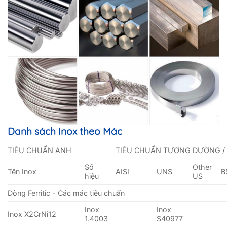
Danh sách Inox theo Mác
TIÊU CHUẨN ANH
TIÊU CHUẨN TƯƠNG ĐƯƠNG /
Số
Other
Tên Inox
AISI
UNS
B
hiệu
US
Dòng Ferritic - Các mác tiêu chuẩn
Inox
Inox
Inox X2CrNi12
1.4003
S40977