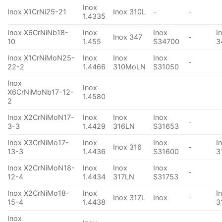
Inox
Inox X1CrNi25-21
Inox 310L
-
-
1.4335
Inox X6CrNiNb18-
Inox
Inox
I
Inox 347
-
10
1.455
S34700
3
Inox X1CrNiMoN25-
Inox
Inox
Inox
-
22-2
1.4466
310MoLN
S31050
Inox
Inox
X6CrNiMoNb17-12-
1.4580
2
Inox X2CrNiMoN17-
Inox
Inox
Inox
-
3-3
1.4429
316LN
S31653
Inox X3CrNiMo17-
Inox
Inox
I
Inox 316
-
13-3
1.4436
S31600
3
Inox X2CrNiMoN18-
Inox
Inox
Inox
-
12-4
1.4434
317LN
S31753
Inox X2CrNiMo18-
Inox
I
Inox 317L
Inox
-
15-4
1.4438
3
Inox