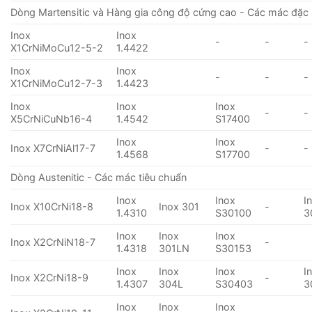
Dòng Martensitic và Hàng gia công độ cứng cao - Các mác đặc 
Inox
Inox
-
-
-
X1CrNiMoCu12-5-2
1.4422
Inox
Inox
-
-
-
X1CrNiMoCu12-7-3
1.4423
Inox
Inox
Inox
-
-
X5CrNiCuNb16-4
1.4542
S17400
Inox
Inox
Inox X7CrNiAl17-7
-
-
1.4568
S17700
Dòng Austenitic - Các mác tiêu chuẩn
Inox
Inox
I
Inox X10CrNi18-8
Inox 301
-
1.4310
S30100
3
Inox
Inox
Inox
Inox X2CrNiN18-7
-
1.4318
301LN
S30153
Inox
Inox
Inox
I
Inox X2CrNi18-9
-
1.4307
304L
S30403
3
Inox
Inox
Inox