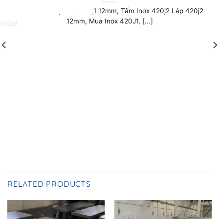
Jan
p 420j2
Láp Inox Sus 310/310s 14mm, 0902 456 316
Láp Inox Sus 310/310s 14mm, Tròn Đặc Inox 310
14mm, Mua Inox 310s Qúy khách [...]
RELATED PRODUCTS