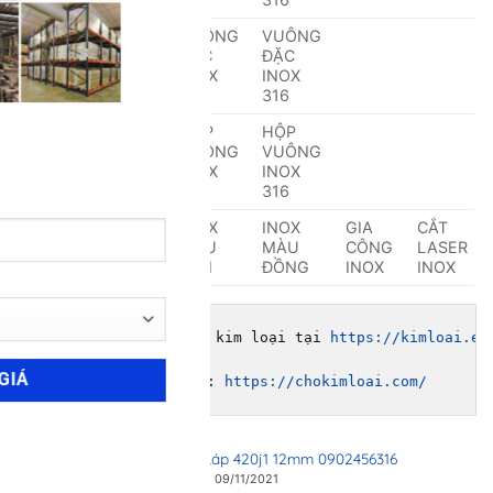
VUÔNG
VUÔNG
VUÔNG
VUÔNG
ĐẶC
ĐẶC
ĐẶC
ĐẶC
INOX
INOX
INOX
INOX
201
304
316
HỘP
HỘP
HỘP
HỘP
VUÔNG
VUÔNG
VUÔNG
VUÔNG
INOX
INOX
INOX
INOX
201
304
316
INOX
INOX
INOX
GIA
CẮT
MÀU
MÀU
MÀU
CÔNG
LASER
VÀNG
ĐEN
ĐỒNG
INOX
INOX
Tham khảo Kiến thức kim loại tại 
https://kimloai.ed
Đặt hàng online tại: 
https://chokimloai.com/
17