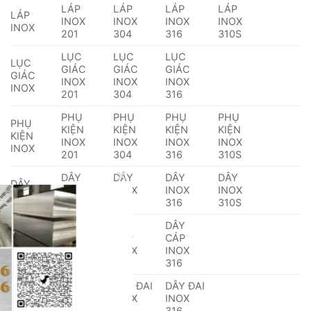
LÁP
LÁP
LÁP
LÁP
LÁP
INOX
INOX
INOX
INOX
INOX
201
304
316
310S
LỤC
LỤC
LỤC
LỤC
GIÁC
GIÁC
GIÁC
GIÁC
INOX
INOX
INOX
INOX
201
304
316
PHỤ
PHỤ
PHỤ
PHỤ
PHỤ
KIỆN
KIỆN
KIỆN
KIỆN
KIỆN
INOX
INOX
INOX
INOX
INOX
201
304
316
310S
DÂY
DÂY
DÂY
DÂY
DÂY
INOX
INOX
INOX
INOX
INOX
201
304
316
310S
DÂY
DÂY
DÂY
DÂY
CÁP
CÁP
CÁP
E
CÁP
INOX
INOX
INOX
INOX
201
304
316
DÂY ĐAI
DÂY ĐAI
DÂY ĐAI
DÂY ĐAI
INOX
INOX
INOX
INOX
201
304
316