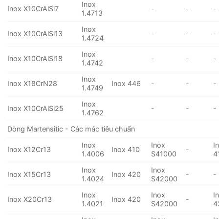
Inox
Inox X10CrAlSi7
-
-
-
1.4713
Inox
Inox X10CrAlSi13
-
-
-
1.4724
Inox
Inox X10CrAlSi18
-
-
-
1.4742
Inox
Inox X18CrN28
Inox 446
-
-
-
1.4749
Inox
Inox X10CrAlSi25
-
-
-
1.4762
Dòng Martensitic - Các mác tiêu chuẩn
Inox
Inox
I
Inox X12Cr13
Inox 410
-
1.4006
S41000
4
Inox
Inox
Inox X15Cr13
Inox 420
-
-
1.4024
S42000
Inox
Inox
I
Inox X20Cr13
Inox 420
-
1.4021
S42000
4