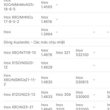
Inox
Inox
X2CrNiMnMoN25-
-
1.4565
18-6-5
Inox X9CrMnNiCu
Inox
-
17-8-5-2
1.4618
Inox
Inox
-
-
-
1.3964
Dòng Austenitic - Các mác chịu nhiệt
Inox
Inox
Inox X8CrNiTi18-10
Inox 321
-
1.4878
S32100
Inox X15CrNiSi20-
Inox
-
12
1.4828
Inox
Inox
Inox
X9CrNiSiNCe21-11-
-
1.4835
S30815
2
Inox
Inox
I
Inox X12CrNi23-13
Inox 309
-
1.4833
S30900
3
Inox
Inox
Inox
I
Inox X8CrNi25-21
-
1.4845
310S
S31000
3