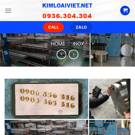
Skip
to
content
CALL
ZALO
HOME
/
INOX