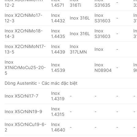
-
12-2
1.4571
316Ti
S31635
3
Inox X2CrNiMo17-
Inox
Inox
I
Inox 316L
-
12-3
1.4432
S31603
3
Inox X2CrNiMo18-
Inox
Inox
I
Inox 316L
-
14-3
1.4435
S31603
3
Inox X2CrNiMoN17-
Inox
Inox
Inox
-
13-5
1.4439
317LMN
Inox
Inox
Inox
I
X1NiCrMoCu25-20-
-
1.4539
N08904
9
5
Dòng Austenitic - Các mác đặc biệt
Inox
Inox X5CrNi17-7
-
-
-
-
1.4319
Inox
Inox X5CrNiN19-9
-
-
-
-
1.4315
Inox X5CrNiCu19-6-
Inox
-
-
-
-
2
1.4640