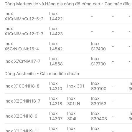
Dòng Martensitic và Hàng gia công độ cứng cao - Các mác đặc 
Inox
Inox
-
-
-
X1CrNiMoCu12-5-2
1.4422
Inox
Inox
-
-
-
X1CrNiMoCu12-7-3
1.4423
Inox
Inox
Inox
-
-
X5CrNiCuNb16-4
1.4542
S17400
Inox
Inox
Inox X7CrNiAl17-7
-
-
1.4568
S17700
Dòng Austenitic - Các mác tiêu chuẩn
Inox
Inox
I
Inox X10CrNi18-8
Inox 301
-
1.4310
S30100
3
Inox
Inox
Inox
Inox X2CrNiN18-7
-
1.4318
301LN
S30153
Inox
Inox
Inox
I
Inox X2CrNi18-9
-
1.4307
304L
S30403
3
Inox
Inox
Inox
Inox X2CrNi19-11
-