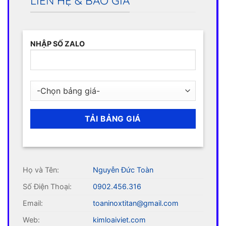
LIÊN HỆ & BÁO GIÁ
NHẬP SỐ ZALO
Họ và Tên:
Nguyễn Đức Toàn
Số Điện Thoại:
0902.456.316
Email:
toaninoxtitan@gmail.com
Web:
kimloaiviet.com