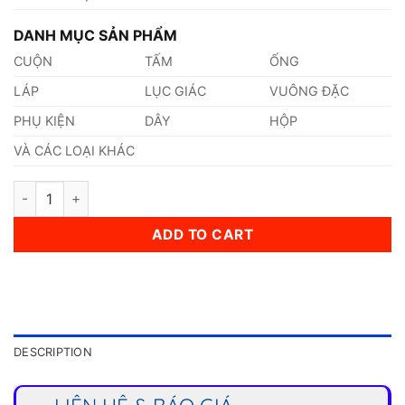
DANH MỤC SẢN PHẨM
CUỘN
TẤM
ỐNG
LÁP
LỤC GIÁC
VUÔNG ĐẶC
PHỤ KIỆN
DÂY
HỘP
VÀ CÁC LOẠI KHÁC
Láp Inox 420 Phi 65mm quantity
ADD TO CART
DESCRIPTION