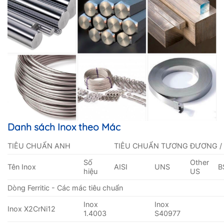
Danh sách Inox theo Mác
TIÊU CHUẨN ANH
TIÊU CHUẨN TƯƠNG ĐƯƠNG /
Số
Other
Tên Inox
AISI
UNS
B
hiệu
US
Dòng Ferritic - Các mác tiêu chuẩn
Inox
Inox
Inox X2CrNi12
1.4003
S40977