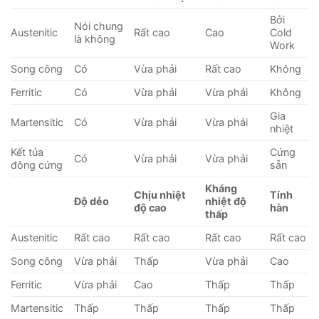
Bởi
Nói chung
Austenitic
Rất cao
Cao
Cold
là không
Work
Song công
Có
Vừa phải
Rất cao
Không
Ferritic
Có
Vừa phải
Vừa phải
Không
Gia
Martensitic
Có
Vừa phải
Vừa phải
nhiệt
Kết tủa
Cứng
Có
Vừa phải
Vừa phải
đông cứng
sẵn
Kháng
Chịu nhiệt
Tính
Độ dẻo
nhiệt độ
độ cao
hàn
thấp
Austenitic
Rất cao
Rất cao
Rất cao
Rất cao
Song công
Vừa phải
Thấp
Vừa phải
Cao
Ferritic
Vừa phải
Cao
Thấp
Thấp
Martensitic
Thấp
Thấp
Thấp
Thấp