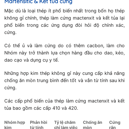
Martensitic & Kết tủa cứng
Mặc dù là loại thép ít phổ biến nhất trong bốn họ thép
không gỉ chính, thép làm cứng mactenxit và kết tủa lại
phổ biến trong các ứng dụng đòi hỏi độ chính xác,
cứng.
Có thể ủ và làm cứng do có thêm cacbon, làm cho
Nhóm này trở thành lựa chọn hàng đầu cho dao, kéo,
dao cạo và dụng cụ y tế.
Những hợp kim thép không gỉ này cung cấp khả năng
chống ăn mòn trung bình đến tốt và vẫn từ tính sau khi
cứng.
Các cấp phổ biến của thép làm cứng mactenxit và kết
tủa bao gồm các cấp 410 và 420.
Nhóm hợp
Phản hồi
Tỷ lệ chăm
Chống ăn
Cứng
kim
từ tính
chỉ làm việc
mòn
rắn