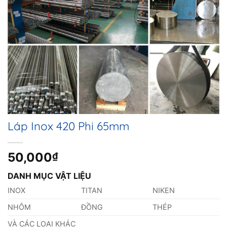
Láp Inox 420 Phi 65mm
50,000
₫
DANH MỤC VẬT LIỆU
INOX
TITAN
NIKEN
NHÔM
ĐỒNG
THÉP
VÀ CÁC LOẠI KHÁC