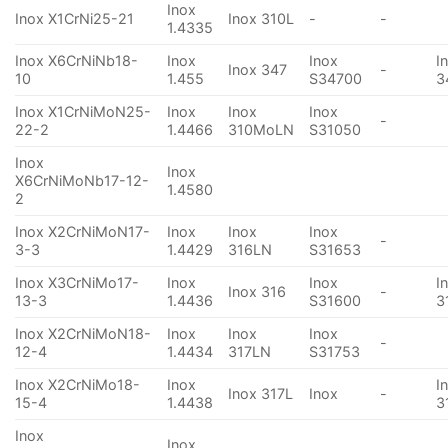
Inox
Inox X1CrNi25-21
Inox 310L
-
-
1.4335
Inox X6CrNiNb18-
Inox
Inox
I
Inox 347
-
10
1.455
S34700
3
Inox X1CrNiMoN25-
Inox
Inox
Inox
-
22-2
1.4466
310MoLN
S31050
Inox
Inox
X6CrNiMoNb17-12-
1.4580
2
Inox X2CrNiMoN17-
Inox
Inox
Inox
-
3-3
1.4429
316LN
S31653
Inox X3CrNiMo17-
Inox
Inox
I
Inox 316
-
13-3
1.4436
S31600
3
Inox X2CrNiMoN18-
Inox
Inox
Inox
-
12-4
1.4434
317LN
S31753
Inox X2CrNiMo18-
Inox
I
Inox 317L
Inox
-
15-4
1.4438
3
Inox
Inox