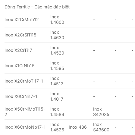
Dòng Ferritic - Các mác đặc biệt
Inox
Inox X2CrMnTi12
-
-
-
1.4600
Inox
Inox X2CrSiTi15
-
-
-
1.4630
Inox
Inox X2CrTi17
-
-
-
1.4520
Inox
Inox X1CrNb15
-
-
-
1.4595
Inox
Inox X2CrMoTi17-1
-
-
-
1.4513
Inox
Inox X6CrNi17-1
-
-
-
1.4017
Inox X5CrNiMoTi15-
Inox
Inox
-
-
2
1.4589
S42035
Inox
Inox
Inox X6CrMoNb17-1
Inox 436
-
-
1.4526
S43600