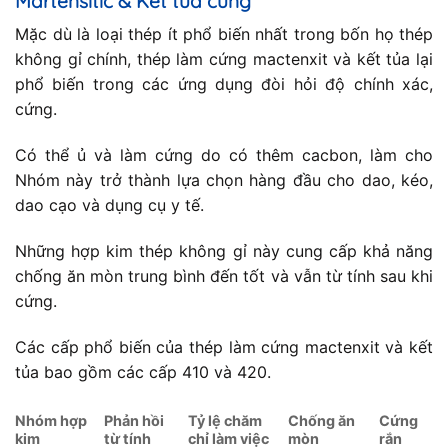
Martensitic & Kết tủa cứng
Mặc dù là loại thép ít phổ biến nhất trong bốn họ thép
không gỉ chính, thép làm cứng mactenxit và kết tủa lại
phổ biến trong các ứng dụng đòi hỏi độ chính xác,
cứng.
Có thể ủ và làm cứng do có thêm cacbon, làm cho
Nhóm này trở thành lựa chọn hàng đầu cho dao, kéo,
dao cạo và dụng cụ y tế.
Những hợp kim thép không gỉ này cung cấp khả năng
chống ăn mòn trung bình đến tốt và vẫn từ tính sau khi
cứng.
Các cấp phổ biến của thép làm cứng mactenxit và kết
tủa bao gồm các cấp 410 và 420.
Nhóm hợp
Phản hồi
Tỷ lệ chăm
Chống ăn
Cứng
kim
từ tính
chỉ làm việc
mòn
rắn