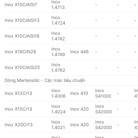
Inox
Inox X10CrAlSi7
-
-
-
1.4713
Inox
Inox X10CrAlSi13
-
-
-
1.4724
Inox
Inox X10CrAlSi18
-
-
-
1.4742
Inox
Inox X18CrN28
Inox 446
-
-
-
1.4749
Inox
Inox X10CrAlSi25
-
-
-
1.4762
Dòng Martensitic - Các mác tiêu chuẩn
Inox
Inox
I
Inox X12Cr13
Inox 410
-
1.4006
S41000
4
Inox
Inox
Inox X15Cr13
Inox 420
-
-
1.4024
S42000
Inox
Inox
I
Inox X20Cr13
Inox 420
-
1.4021
S42000
4
Inox
Inox
I