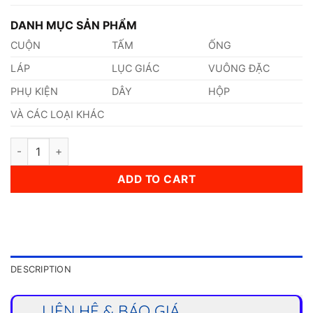
DANH MỤC SẢN PHẨM
CUỘN
TẤM
ỐNG
LÁP
LỤC GIÁC
VUÔNG ĐẶC
PHỤ KIỆN
DÂY
HỘP
VÀ CÁC LOẠI KHÁC
Láp Inox 430 Phi 116mm quantity
ADD TO CART
DESCRIPTION
LIÊN HỆ & BÁO GIÁ