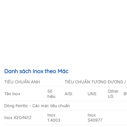
Danh sách Inox theo Mác
TIÊU CHUẨN ANH
TIÊU CHUẨN TƯƠNG ĐƯƠNG /
Số
Other
Tên Inox
AISI
UNS
B
hiệu
US
Dòng Ferritic - Các mác tiêu chuẩn
Inox
Inox
Inox X2CrNi12
1.4003
S40977