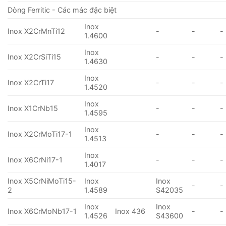
Dòng Ferritic - Các mác đặc biệt
Inox
Inox X2CrMnTi12
-
-
-
1.4600
Inox
Inox X2CrSiTi15
-
-
-
1.4630
Inox
Inox X2CrTi17
-
-
-
1.4520
Inox
Inox X1CrNb15
-
-
-
1.4595
Inox
Inox X2CrMoTi17-1
-
-
-
1.4513
Inox
Inox X6CrNi17-1
-
-
-
1.4017
Inox X5CrNiMoTi15-
Inox
Inox
-
-
2
1.4589
S42035
Inox
Inox
Inox X6CrMoNb17-1
Inox 436
-
-
1.4526
S43600