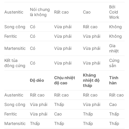
Bởi
Nói chung
Austenitic
Rất cao
Cao
Cold
là không
Work
Song công
Có
Vừa phải
Rất cao
Không
Ferritic
Có
Vừa phải
Vừa phải
Không
Gia
Martensitic
Có
Vừa phải
Vừa phải
nhiệt
Kết tủa
Cứng
Có
Vừa phải
Vừa phải
đông cứng
sẵn
Kháng
Chịu nhiệt
Tính
Độ dẻo
nhiệt độ
độ cao
hàn
thấp
Austenitic
Rất cao
Rất cao
Rất cao
Rất cao
Song công
Vừa phải
Thấp
Vừa phải
Cao
Ferritic
Vừa phải
Cao
Thấp
Thấp
Martensitic
Thấp
Thấp
Thấp
Thấp