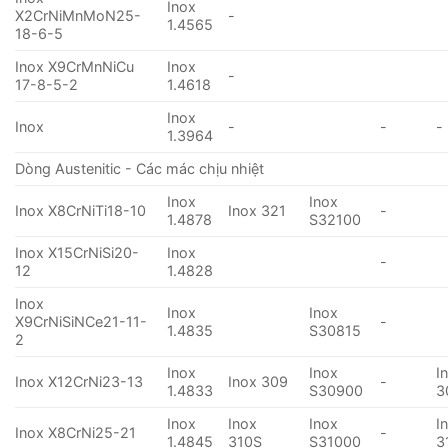
Inox
X2CrNiMnMoN25-
-
1.4565
18-6-5
Inox X9CrMnNiCu
Inox
-
17-8-5-2
1.4618
Inox
Inox
-
-
-
1.3964
Dòng Austenitic - Các mác chịu nhiệt
Inox
Inox
Inox X8CrNiTi18-10
Inox 321
-
1.4878
S32100
Inox X15CrNiSi20-
Inox
-
12
1.4828
Inox
Inox
Inox
X9CrNiSiNCe21-11-
-
1.4835
S30815
2
Inox
Inox
I
Inox X12CrNi23-13
Inox 309
-
1.4833
S30900
3
Inox
Inox
Inox
I
Inox X8CrNi25-21
-
1.4845
310S
S31000
3