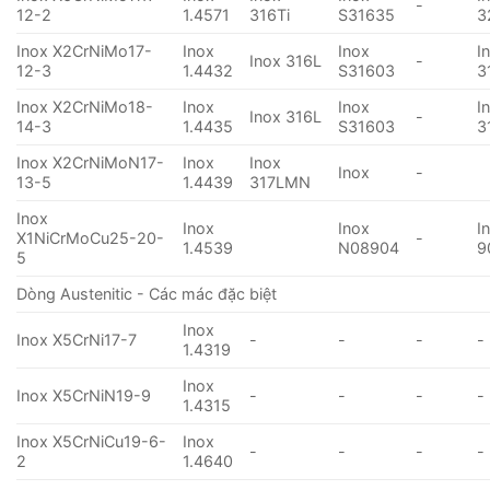
-
12-2
1.4571
316Ti
S31635
3
Inox X2CrNiMo17-
Inox
Inox
I
Inox 316L
-
12-3
1.4432
S31603
3
Inox X2CrNiMo18-
Inox
Inox
I
Inox 316L
-
14-3
1.4435
S31603
3
Inox X2CrNiMoN17-
Inox
Inox
Inox
-
13-5
1.4439
317LMN
Inox
Inox
Inox
I
X1NiCrMoCu25-20-
-
1.4539
N08904
9
5
Dòng Austenitic - Các mác đặc biệt
Inox
Inox X5CrNi17-7
-
-
-
-
1.4319
Inox
Inox X5CrNiN19-9
-
-
-
-
1.4315
Inox X5CrNiCu19-6-
Inox
-
-
-
-
2
1.4640