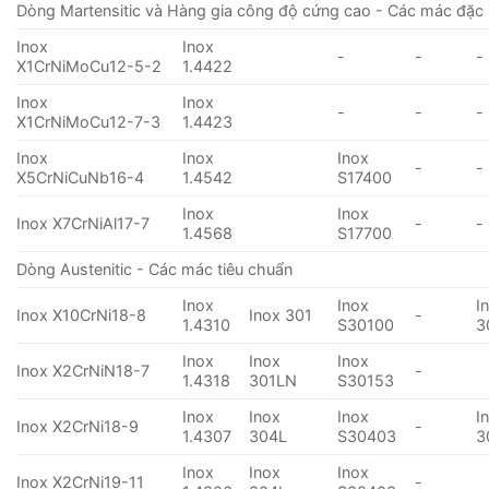
Dòng Martensitic và Hàng gia công độ cứng cao - Các mác đặc 
Inox
Inox
-
-
-
X1CrNiMoCu12-5-2
1.4422
Inox
Inox
-
-
-
X1CrNiMoCu12-7-3
1.4423
Inox
Inox
Inox
-
-
X5CrNiCuNb16-4
1.4542
S17400
Inox
Inox
Inox X7CrNiAl17-7
-
-
1.4568
S17700
Dòng Austenitic - Các mác tiêu chuẩn
Inox
Inox
I
Inox X10CrNi18-8
Inox 301
-
1.4310
S30100
3
Inox
Inox
Inox
Inox X2CrNiN18-7
-
1.4318
301LN
S30153
Inox
Inox
Inox
I
Inox X2CrNi18-9
-
1.4307
304L
S30403
3
Inox
Inox
Inox
Inox X2CrNi19-11
-