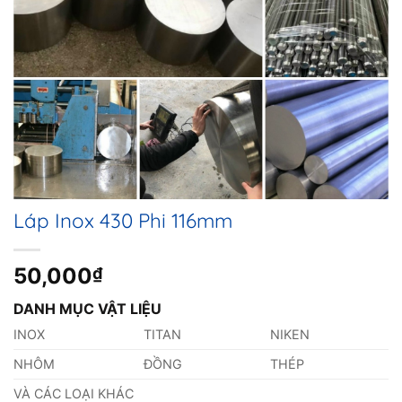
Láp Inox 430 Phi 116mm
50,000
₫
DANH MỤC VẬT LIỆU
INOX
TITAN
NIKEN
NHÔM
ĐỒNG
THÉP
VÀ CÁC LOẠI KHÁC