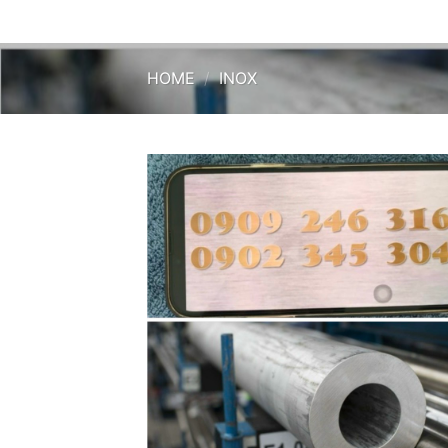
HOME
/
INOX