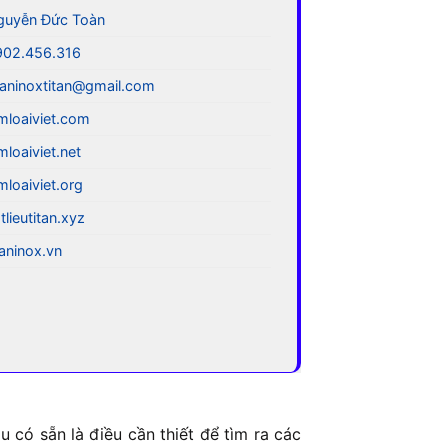
guyễn Đức Toàn
902.456.316
aninoxtitan@gmail.com
mloaiviet.com
mloaiviet.net
mloaiviet.org
tlieutitan.xyz
taninox.vn
 có sẵn là điều cần thiết để tìm ra các