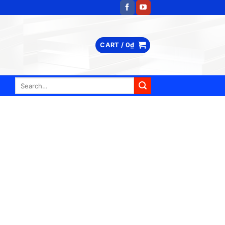
CART /
0
₫
Search
for: