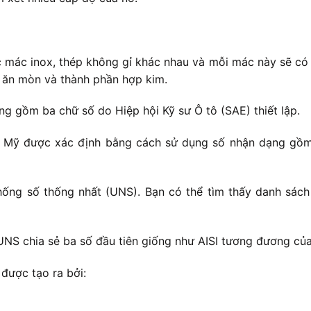
c mác inox, thép không gỉ khác nhau và mỗi mác này sẽ có 
g ăn mòn và thành phần hợp kim.
 gồm ba chữ số do Hiệp hội Kỹ sư Ô tô (SAE) thiết lập.
c Mỹ được xác định bằng cách sử dụng số nhận dạng gồm 
ống số thống nhất (UNS). Bạn có thể tìm thấy danh sách
UNS chia sẻ ba số đầu tiên giống như AISI tương đương củ
được tạo ra bởi: