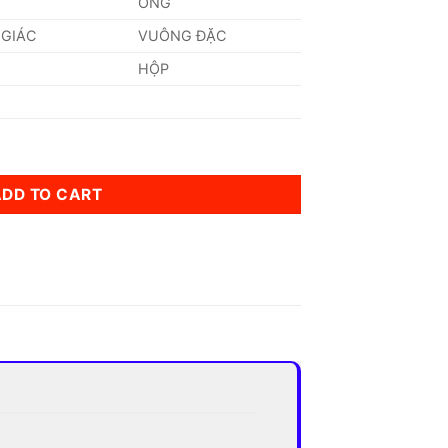
ỐNG
 GIÁC
VUÔNG ĐẶC
HỘP
m quantity
ADD TO CART