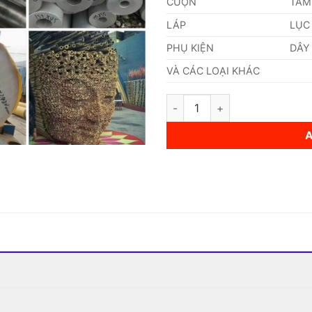
CUỘN
TẤM
LÁP
LỤC
PHỤ KIỆN
DÂY
VÀ CÁC LOẠI KHÁC
Ống Inox (141,3 x 4 x 6000)m