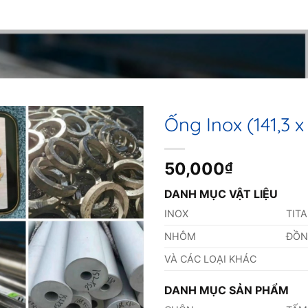
Ống Inox (141,3 
50,000
₫
DANH MỤC VẬT LIỆU
INOX
TIT
NHÔM
ĐỒ
VÀ CÁC LOẠI KHÁC
DANH MỤC SẢN PHẨM