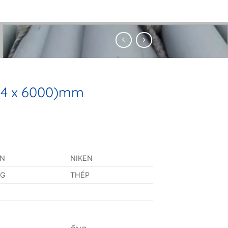
x 4 x 6000)mm
AN
NIKEN
NG
THÉP