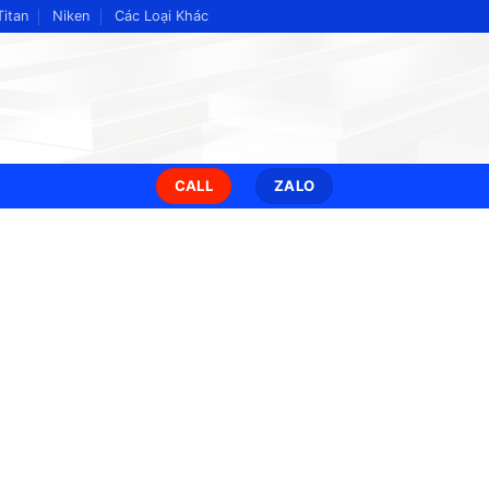
Titan
Niken
Các Loại Khác
CALL
ZALO