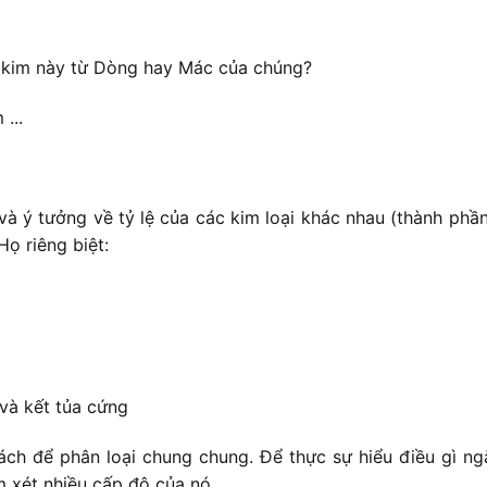
 kim này từ Dòng hay Mác của chúng?
...
và ý tưởng về tỷ lệ của các kim loại khác nhau (thành ph
ọ riêng biệt:
và kết tủa cứng
ch để phân loại chung chung. Để thực sự hiểu điều gì ngă
m xét nhiều cấp độ của nó.