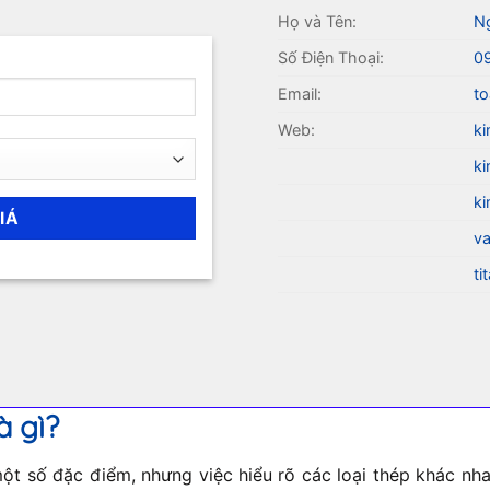
Họ và Tên:
N
Số Điện Thoại:
0
Email:
to
Web:
ki
ki
ki
va
ti
à gì?
t số đặc điểm, nhưng việc hiểu rõ các loại thép khác nhau