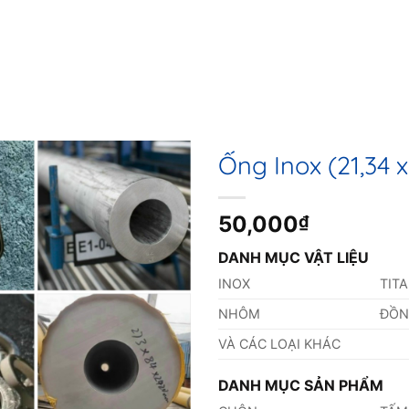
Ống Inox (21,34 
50,000
₫
DANH MỤC VẬT LIỆU
INOX
TIT
NHÔM
ĐỒ
VÀ CÁC LOẠI KHÁC
DANH MỤC SẢN PHẨM