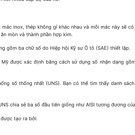
c mác inox, thép không gỉ khác nhau và mỗi mác này sẽ có 
g ăn mòn và thành phần hợp kim.
 gồm ba chữ số do Hiệp hội Kỹ sư Ô tô (SAE) thiết lập.
c Mỹ được xác định bằng cách sử dụng số nhận dạng gồm 
ống số thống nhất (UNS). Bạn có thể tìm thấy danh sách
UNS chia sẻ ba số đầu tiên giống như AISI tương đương củ
được tạo ra bởi: