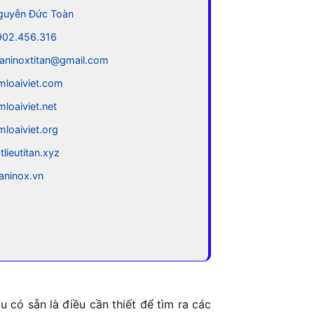
guyễn Đức Toàn
902.456.316
aninoxtitan@gmail.com
mloaiviet.com
mloaiviet.net
mloaiviet.org
tlieutitan.xyz
taninox.vn
 có sẵn là điều cần thiết để tìm ra các