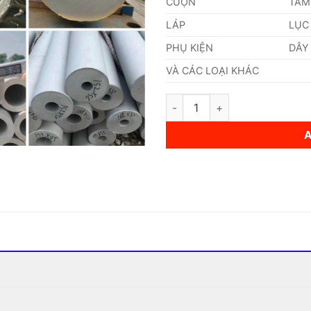
CUỘN
TẤM
LÁP
LỤC
PHỤ KIỆN
DÂY
VÀ CÁC LOẠI KHÁC
Ống Inox (21,34 x 1,651 x 60