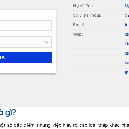
Họ và Tên:
N
Số Điện Thoại:
0
Email:
to
Web:
ki
ki
ki
va
ti
à gì?
t số đặc điểm, nhưng việc hiểu rõ các loại thép khác nhau