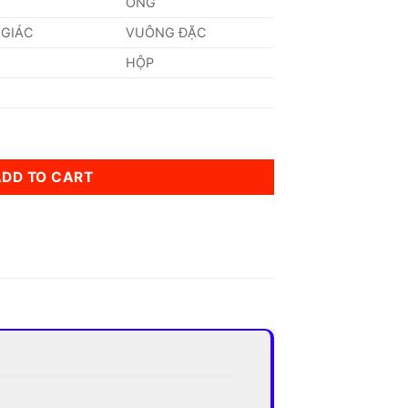
ỐNG
 GIÁC
VUÔNG ĐẶC
HỘP
00) mm quantity
ADD TO CART