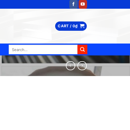
CART /
0
₫
Search
for: