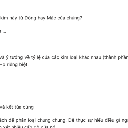
 kim này từ Dòng hay Mác của chúng?
...
và ý tưởng về tỷ lệ của các kim loại khác nhau (thành ph
ọ riêng biệt:
và kết tủa cứng
ch để phân loại chung chung. Để thực sự hiểu điều gì ngă
m xét nhiều cấp độ của nó.