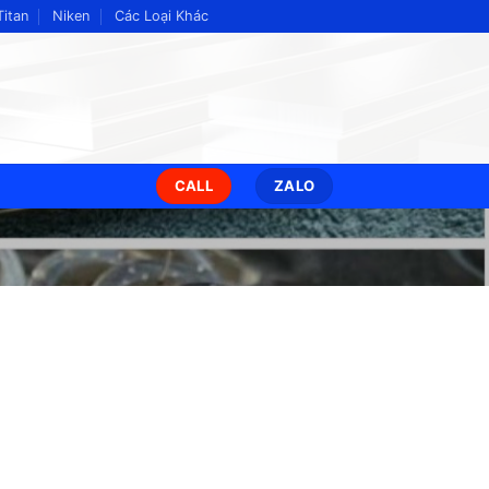
Titan
Niken
Các Loại Khác
CALL
ZALO