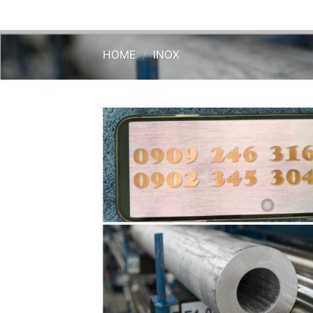
HOME
/
INOX