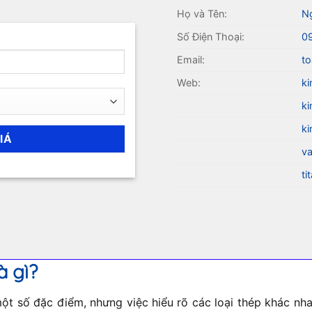
Họ và Tên:
N
Số Điện Thoại:
0
Email:
to
Web:
ki
ki
ki
va
ti
à gì?
t số đặc điểm, nhưng việc hiểu rõ các loại thép khác nhau