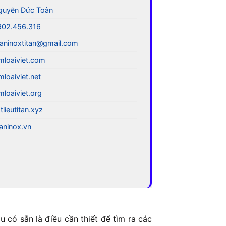
guyễn Đức Toàn
902.456.316
aninoxtitan@gmail.com
mloaiviet.com
mloaiviet.net
mloaiviet.org
tlieutitan.xyz
taninox.vn
 có sẵn là điều cần thiết để tìm ra các