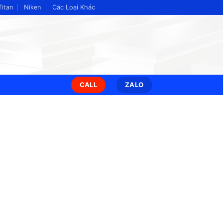
Titan
Niken
Các Loại Khác
CALL
ZALO