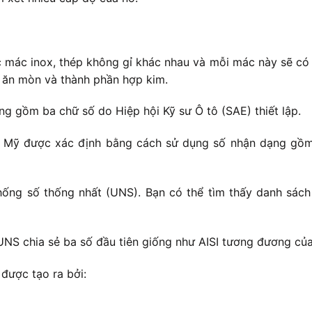
c mác inox, thép không gỉ khác nhau và mỗi mác này sẽ có 
g ăn mòn và thành phần hợp kim.
 gồm ba chữ số do Hiệp hội Kỹ sư Ô tô (SAE) thiết lập.
c Mỹ được xác định bằng cách sử dụng số nhận dạng gồm 
ống số thống nhất (UNS). Bạn có thể tìm thấy danh sách
UNS chia sẻ ba số đầu tiên giống như AISI tương đương củ
được tạo ra bởi: