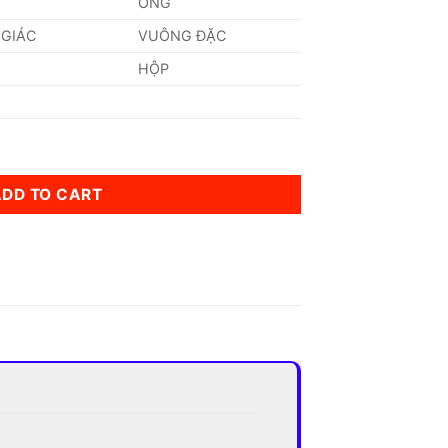
ỐNG
 GIÁC
VUÔNG ĐẶC
HỘP
)mm quantity
ADD TO CART