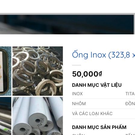
Ống Inox (323,8
50,000
₫
DANH MỤC VẬT LIỆU
INOX
TIT
NHÔM
ĐỒ
VÀ CÁC LOẠI KHÁC
DANH MỤC SẢN PHẨM