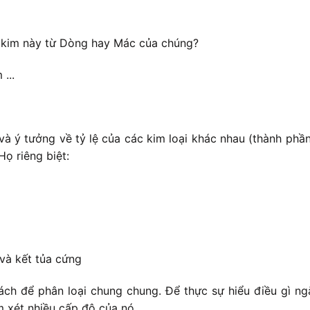
 kim này từ Dòng hay Mác của chúng?
...
và ý tưởng về tỷ lệ của các kim loại khác nhau (thành ph
ọ riêng biệt:
và kết tủa cứng
ch để phân loại chung chung. Để thực sự hiểu điều gì ngă
m xét nhiều cấp độ của nó.