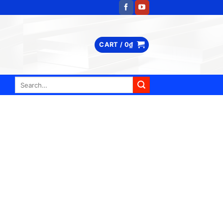
CART /
0
₫
Search
for: