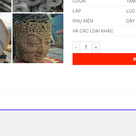
CUỘN
TẤM
LÁP
LỤC
PHỤ KIỆN
DÂY
VÀ CÁC LOẠI KHÁC
Ống Inox (323,8 x 22 x 6000