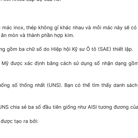
c mác inox, thép không gỉ khác nhau và mỗi mác này sẽ có 
g ăn mòn và thành phần hợp kim.
 gồm ba chữ số do Hiệp hội Kỹ sư Ô tô (SAE) thiết lập.
c Mỹ được xác định bằng cách sử dụng số nhận dạng gồm 
ống số thống nhất (UNS). Bạn có thể tìm thấy danh sách
UNS chia sẻ ba số đầu tiên giống như AISI tương đương củ
được tạo ra bởi: