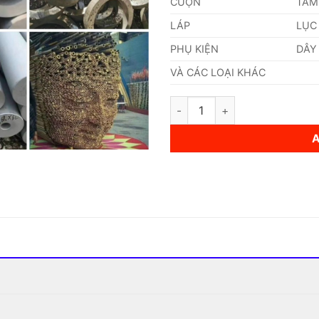
CUỘN
TẤM
LÁP
LỤC
PHỤ KIỆN
DÂY
VÀ CÁC LOẠI KHÁC
Ống Inox (323,8 x 5 x 6000)