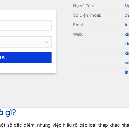
Họ và Tên:
N
Số Điện Thoại:
0
Email:
to
Web:
ki
ki
ki
va
ti
à gì?
t số đặc điểm, nhưng việc hiểu rõ các loại thép khác nhau