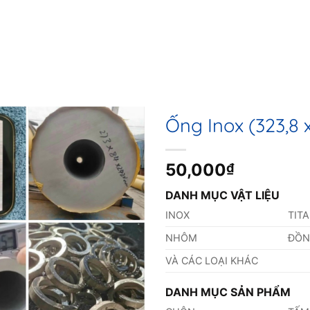
Ống Inox (323,8
50,000
₫
DANH MỤC VẬT LIỆU
INOX
TIT
NHÔM
ĐỒ
VÀ CÁC LOẠI KHÁC
DANH MỤC SẢN PHẨM