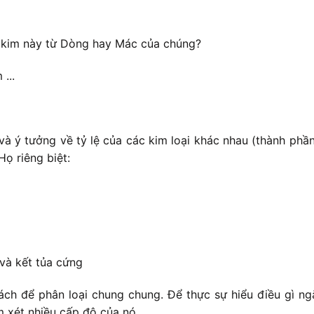
 kim này từ Dòng hay Mác của chúng?
...
và ý tưởng về tỷ lệ của các kim loại khác nhau (thành ph
ọ riêng biệt:
và kết tủa cứng
ch để phân loại chung chung. Để thực sự hiểu điều gì ngă
m xét nhiều cấp độ của nó.