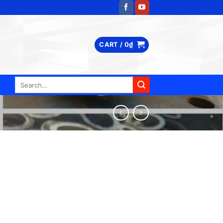
CART /
0
₫
Search
for: