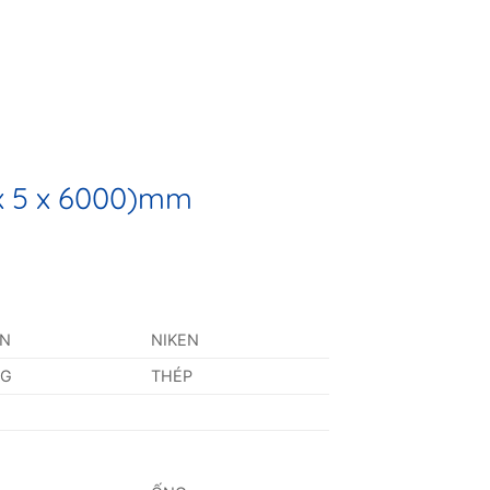
 x 5 x 6000)mm
AN
NIKEN
NG
THÉP