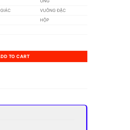
ỐNG
 GIÁC
VUÔNG ĐẶC
HỘP
mm quantity
ADD TO CART