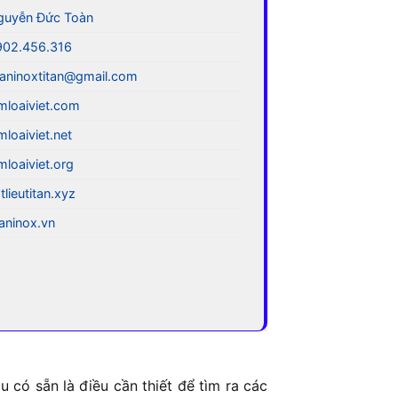
guyễn Đức Toàn
902.456.316
aninoxtitan@gmail.com
mloaiviet.com
mloaiviet.net
mloaiviet.org
tlieutitan.xyz
taninox.vn
 có sẵn là điều cần thiết để tìm ra các