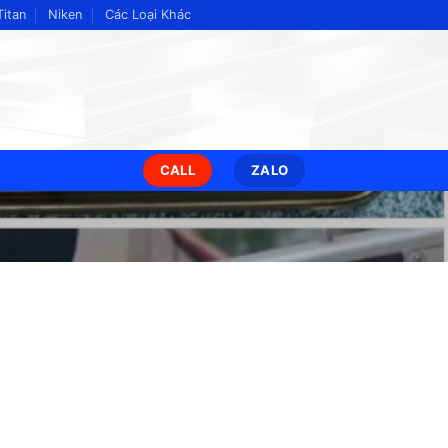
Titan
Niken
Các Loại Khác
CALL
ZALO