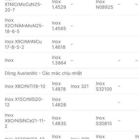
Inox
Inox
X1NiCrMoCuN25-
-
-
-
1.4529
N08925
20-7
Inox
Inox
X2CrNiMnMoN25-
-
1.4565
18-6-5
Inox X9CrMnNiCu
Inox
-
17-8-5-2
1.4618
Inox
Inox
-
-
-
1.3964
Dòng Austenitic - Các mác chịu nhiệt
Inox
Inox
Inox X8CrNiTi18-10
Inox 321
-
1.4878
S32100
Inox X15CrNiSi20-
Inox
-
12
1.4828
Inox
Inox
Inox
X9CrNiSiNCe21-11-
-
1.4835
S30815
2
Inox
Inox
I