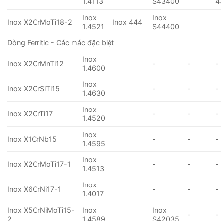
1.4113
S43400
4
Inox
Inox
Inox X2CrMoTi18-2
Inox 444
1.4521
S44400
Dòng Ferritic - Các mác đặc biệt
Inox
Inox X2CrMnTi12
-
-
-
1.4600
Inox
Inox X2CrSiTi15
-
-
-
1.4630
Inox
Inox X2CrTi17
-
-
-
1.4520
Inox
Inox X1CrNb15
-
-
-
1.4595
Inox
Inox X2CrMoTi17-1
-
-
-
1.4513
Inox
Inox X6CrNi17-1
-
-
-
1.4017
Inox X5CrNiMoTi15-
Inox
Inox
-
-
2
1.4589
S42035