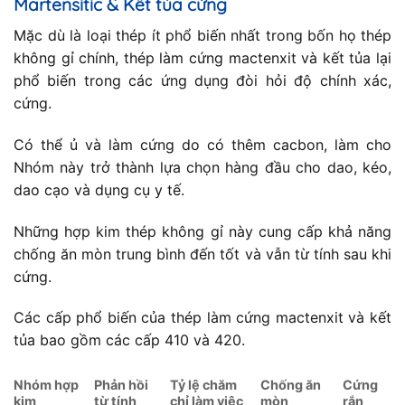
Martensitic & Kết tủa cứng
Mặc dù là loại thép ít phổ biến nhất trong bốn họ thép
không gỉ chính, thép làm cứng mactenxit và kết tủa lại
phổ biến trong các ứng dụng đòi hỏi độ chính xác,
cứng.
Có thể ủ và làm cứng do có thêm cacbon, làm cho
Nhóm này trở thành lựa chọn hàng đầu cho dao, kéo,
dao cạo và dụng cụ y tế.
Những hợp kim thép không gỉ này cung cấp khả năng
chống ăn mòn trung bình đến tốt và vẫn từ tính sau khi
cứng.
Các cấp phổ biến của thép làm cứng mactenxit và kết
tủa bao gồm các cấp 410 và 420.
Nhóm hợp
Phản hồi
Tỷ lệ chăm
Chống ăn
Cứng
kim
từ tính
chỉ làm việc
mòn
rắn