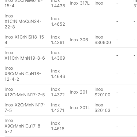
Inox X2CrNiMo18-
Inox
I
Inox 317L
Inox
-
15-4
1.4438
3
Inox
Inox
X1CrNiMoCuN24-
-
-
1.4652
22-8
Inox X1CrNiSi18-15-
Inox
Inox
Inox 306
-
-
4
1.4361
S30600
Inox
Inox
-
-
X11CrNiMnN19-8-6
1.4369
Inox
Inox
X6CrMnNiCuN18-
-
-
1.4646
12-4-2
Inox
Inox
Inox
Inox 201
-
-
X12CrMnNiN17-7-5
1.4372
S20100
Inox X2CrMnNiN17-
Inox
Inox
Inox 201L
-
-
7-5
1.4371
S20103
Inox
Inox
X9CrMnNiCu17-8-
-
-
1.4618
5-2