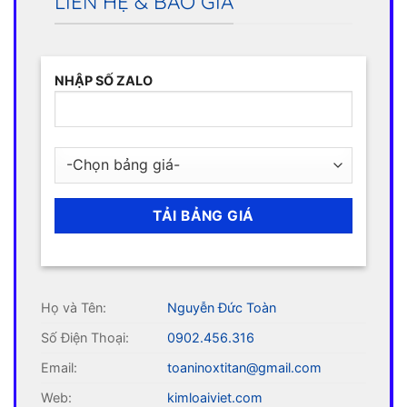
LIÊN HỆ & BÁO GIÁ
NHẬP SỐ ZALO
Họ và Tên:
Nguyễn Đức Toàn
Số Điện Thoại:
0902.456.316
Email:
toaninoxtitan@gmail.com
Web:
kimloaiviet.com