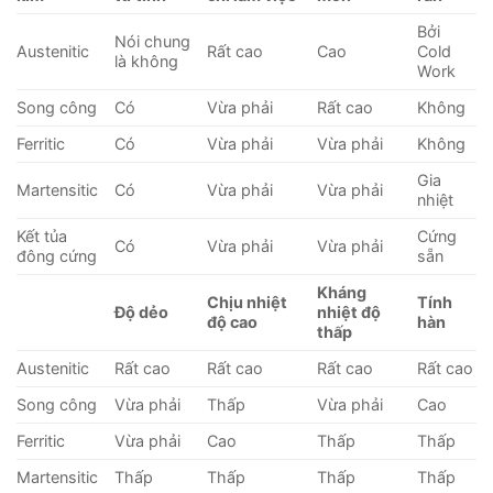
Bởi
Nói chung
Austenitic
Rất cao
Cao
Cold
là không
Work
Song công
Có
Vừa phải
Rất cao
Không
Ferritic
Có
Vừa phải
Vừa phải
Không
Gia
Martensitic
Có
Vừa phải
Vừa phải
nhiệt
Kết tủa
Cứng
Có
Vừa phải
Vừa phải
đông cứng
sẵn
Kháng
Chịu nhiệt
Tính
Độ dẻo
nhiệt độ
độ cao
hàn
thấp
Austenitic
Rất cao
Rất cao
Rất cao
Rất cao
Song công
Vừa phải
Thấp
Vừa phải
Cao
Ferritic
Vừa phải
Cao
Thấp
Thấp
Martensitic
Thấp
Thấp
Thấp
Thấp