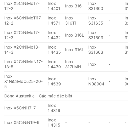
Inox X5CrNiMo17-
Inox
Inox
I
Inox 316
-
12-2
1.4401
S31600
3
Inox X6CrNiMoTi17-
Inox
Inox
Inox
I
-
12-2
1.4571
316Ti
S31635
3
Inox X2CrNiMo17-
Inox
Inox
I
Inox 316L
-
12-3
1.4432
S31603
3
Inox X2CrNiMo18-
Inox
Inox
I
Inox 316L
-
14-3
1.4435
S31603
3
Inox X2CrNiMoN17-
Inox
Inox
Inox
-
13-5
1.4439
317LMN
Inox
Inox
Inox
I
X1NiCrMoCu25-20-
-
1.4539
N08904
9
5
Dòng Austenitic - Các mác đặc biệt
Inox
Inox X5CrNi17-7
-
-
-
-
1.4319
Inox
Inox X5CrNiN19-9
-
-
-
-
1.4315