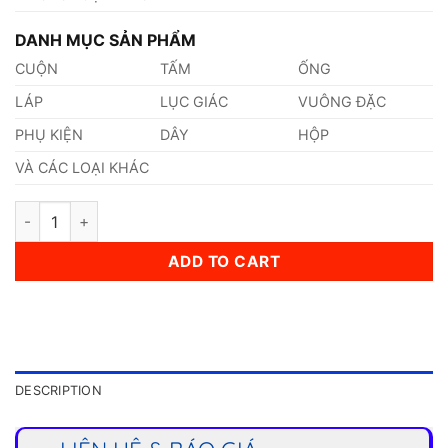
DANH MỤC SẢN PHẨM
CUỘN
TẤM
ỐNG
LÁP
LỤC GIÁC
VUÔNG ĐẶC
PHỤ KIỆN
DÂY
HỘP
VÀ CÁC LOẠI KHÁC
Ống Inox (355,6 x 70 x 6000)mm quantity
ADD TO CART
DESCRIPTION