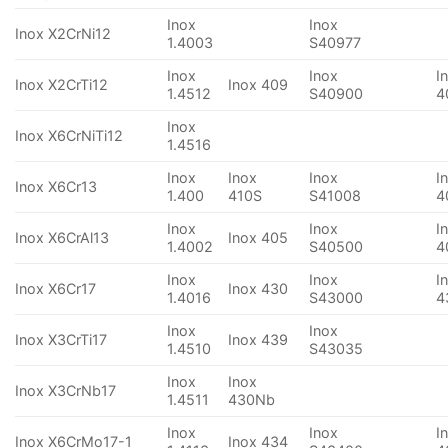
Inox
Inox
Inox X2CrNi12
1.4003
S40977
Inox
Inox
I
Inox X2CrTi12
Inox 409
1.4512
S40900
4
Inox
Inox X6CrNiTi12
1.4516
Inox
Inox
Inox
I
Inox X6Cr13
1.400
410S
S41008
4
Inox
Inox
I
Inox X6CrAl13
Inox 405
1.4002
S40500
4
Inox
Inox
I
Inox X6Cr17
Inox 430
1.4016
S43000
4
Inox
Inox
Inox X3CrTi17
Inox 439
1.4510
S43035
Inox
Inox
Inox X3CrNb17
1.4511
430Nb
Inox
Inox
I
Inox X6CrMo17-1
Inox 434