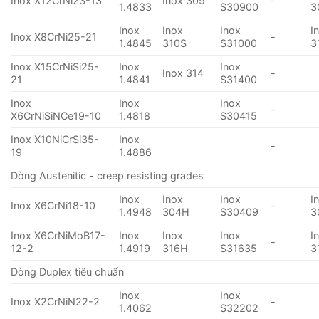
Inox X12CrNi23-13
Inox 309
-
1.4833
S30900
3
Inox
Inox
Inox
I
Inox X8CrNi25-21
-
1.4845
310S
S31000
3
Inox X15CrNiSi25-
Inox
Inox
Inox 314
-
21
1.4841
S31400
Inox
Inox
Inox
-
X6CrNiSiNCe19-10
1.4818
S30415
Inox X10NiCrSi35-
Inox
-
19
1.4886
Dòng Austenitic - creep resisting grades
Inox
Inox
Inox
I
Inox X6CrNi18-10
-
1.4948
304H
S30409
3
Inox X6CrNiMoB17-
Inox
Inox
Inox
I
-
12-2
1.4919
316H
S31635
3
Dòng Duplex tiêu chuẩn
Inox
Inox
Inox X2CrNiN22-2
-
1.4062
S32202