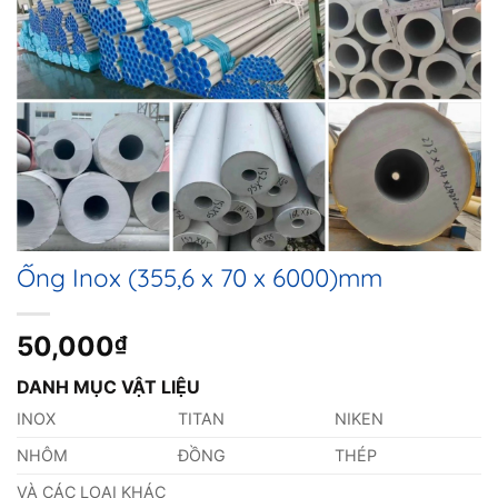
Ống Inox (355,6 x 70 x 6000)mm
50,000
₫
DANH MỤC VẬT LIỆU
INOX
TITAN
NIKEN
NHÔM
ĐỒNG
THÉP
VÀ CÁC LOẠI KHÁC