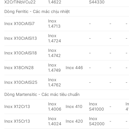
X2CrTiNbVCu22
1.4622
S44330
Dòng Ferritic - Các mác chịu nhiệt
Inox
Inox X10CrAlSi7
-
-
-
1.4713
Inox
Inox X10CrAlSi13
-
-
-
1.4724
Inox
Inox X10CrAlSi18
-
-
-
1.4742
Inox
Inox X18CrN28
Inox 446
-
-
-
1.4749
Inox
Inox X10CrAlSi25
-
-
-
1.4762
Dòng Martensitic - Các mác tiêu chuẩn
Inox
Inox
I
Inox X12Cr13
Inox 410
-
1.4006
S41000
4
Inox
Inox
Inox X15Cr13
Inox 420
-
-
1.4024
S42000