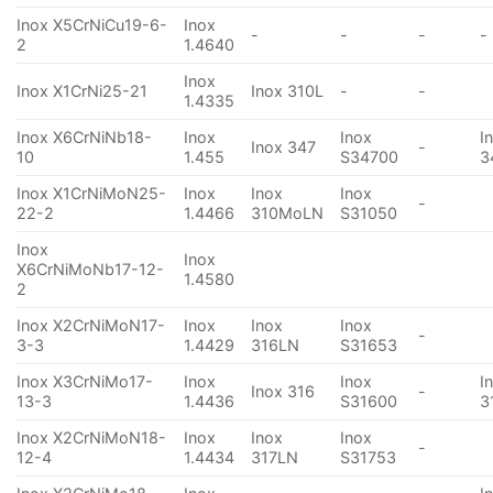
Inox X5CrNiCu19-6-
Inox
-
-
-
-
2
1.4640
Inox
Inox X1CrNi25-21
Inox 310L
-
-
1.4335
Inox X6CrNiNb18-
Inox
Inox
I
Inox 347
-
10
1.455
S34700
3
Inox X1CrNiMoN25-
Inox
Inox
Inox
-
22-2
1.4466
310MoLN
S31050
Inox
Inox
X6CrNiMoNb17-12-
1.4580
2
Inox X2CrNiMoN17-
Inox
Inox
Inox
-
3-3
1.4429
316LN
S31653
Inox X3CrNiMo17-
Inox
Inox
I
Inox 316
-
13-3
1.4436
S31600
3
Inox X2CrNiMoN18-
Inox
Inox
Inox
-
12-4
1.4434
317LN
S31753