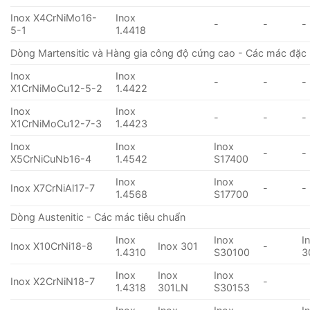
Inox X4CrNiMo16-
Inox
-
-
-
5-1
1.4418
Dòng Martensitic và Hàng gia công độ cứng cao - Các mác đặc 
Inox
Inox
-
-
-
X1CrNiMoCu12-5-2
1.4422
Inox
Inox
-
-
-
X1CrNiMoCu12-7-3
1.4423
Inox
Inox
Inox
-
-
X5CrNiCuNb16-4
1.4542
S17400
Inox
Inox
Inox X7CrNiAl17-7
-
-
1.4568
S17700
Dòng Austenitic - Các mác tiêu chuẩn
Inox
Inox
I
Inox X10CrNi18-8
Inox 301
-
1.4310
S30100
3
Inox
Inox
Inox
Inox X2CrNiN18-7
-
1.4318
301LN
S30153