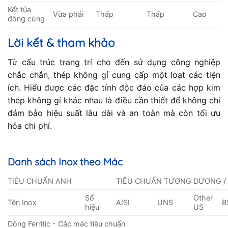
Kết tủa
Vừa phải
Thấp
Thấp
Cao
đông cứng
Lời kết & tham khảo
Từ cấu trúc trang trí cho đến sử dụng công nghiệp
chắc chắn, thép không gỉ cung cấp một loạt các tiện
ích. Hiểu được các đặc tính độc đáo của các hợp kim
thép không gỉ khác nhau là điều cần thiết để không chỉ
đảm bảo hiệu suất lâu dài và an toàn mà còn tối ưu
hóa chi phí.
Danh sách Inox theo Mác
TIÊU CHUẨN ANH
TIÊU CHUẨN TƯƠNG ĐƯƠNG /
Số
Other
Tên Inox
AISI
UNS
B
hiệu
US
Dòng Ferritic - Các mác tiêu chuẩn