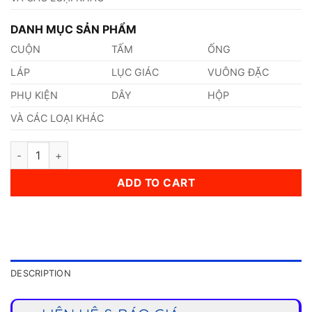
DANH MỤC SẢN PHẨM
CUỘN
TẤM
ỐNG
LÁP
LỤC GIÁC
VUÔNG ĐẶC
PHỤ KIỆN
DÂY
HỘP
VÀ CÁC LOẠI KHÁC
Ống Inox (457,2 x 28 x 6000)mm quantity
ADD TO CART
DESCRIPTION