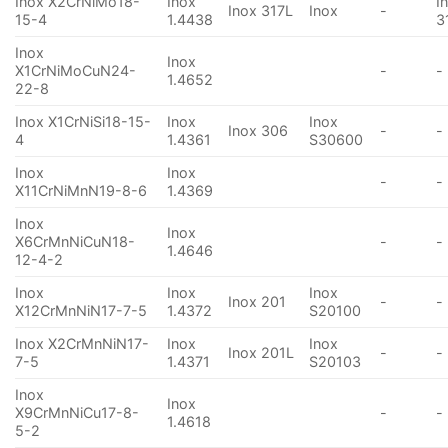
Inox X2CrNiMo18-
Inox
I
Inox 317L
Inox
-
15-4
1.4438
3
Inox
Inox
X1CrNiMoCuN24-
-
-
1.4652
22-8
Inox X1CrNiSi18-15-
Inox
Inox
Inox 306
-
-
4
1.4361
S30600
Inox
Inox
-
-
X11CrNiMnN19-8-6
1.4369
Inox
Inox
X6CrMnNiCuN18-
-
-
1.4646
12-4-2
Inox
Inox
Inox
Inox 201
-
-
X12CrMnNiN17-7-5
1.4372
S20100
Inox X2CrMnNiN17-
Inox
Inox
Inox 201L
-
-
7-5
1.4371
S20103
Inox
Inox
X9CrMnNiCu17-8-
-
-
1.4618
5-2