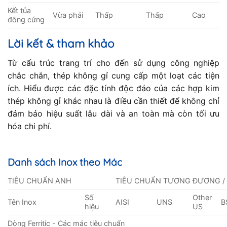
Kết tủa
Vừa phải
Thấp
Thấp
Cao
đông cứng
Lời kết & tham khảo
Từ cấu trúc trang trí cho đến sử dụng công nghiệp
chắc chắn, thép không gỉ cung cấp một loạt các tiện
ích. Hiểu được các đặc tính độc đáo của các hợp kim
thép không gỉ khác nhau là điều cần thiết để không chỉ
đảm bảo hiệu suất lâu dài và an toàn mà còn tối ưu
hóa chi phí.
Danh sách Inox theo Mác
TIÊU CHUẨN ANH
TIÊU CHUẨN TƯƠNG ĐƯƠNG /
Số
Other
Tên Inox
AISI
UNS
B
hiệu
US
Dòng Ferritic - Các mác tiêu chuẩn