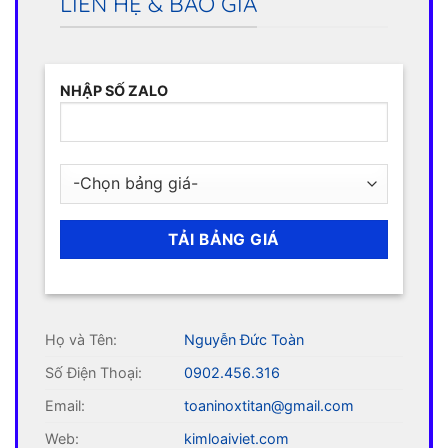
LIÊN HỆ & BÁO GIÁ
NHẬP SỐ ZALO
Họ và Tên:
Nguyễn Đức Toàn
Số Điện Thoại:
0902.456.316
Email:
toaninoxtitan@gmail.com
Web:
kimloaiviet.com