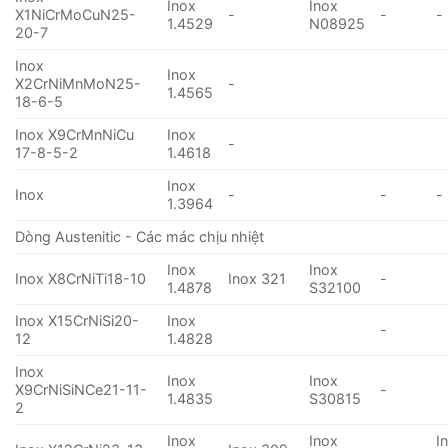
Inox
Inox
X1NiCrMoCuN25-
-
-
-
1.4529
N08925
20-7
Inox
Inox
X2CrNiMnMoN25-
-
1.4565
18-6-5
Inox X9CrMnNiCu
Inox
-
17-8-5-2
1.4618
Inox
Inox
-
-
-
1.3964
Dòng Austenitic - Các mác chịu nhiệt
Inox
Inox
Inox X8CrNiTi18-10
Inox 321
-
1.4878
S32100
Inox X15CrNiSi20-
Inox
-
12
1.4828
Inox
Inox
Inox
X9CrNiSiNCe21-11-
-
1.4835
S30815
2
Inox
Inox
I