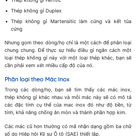
Thép không gỉ Ferritic
Thép không gỉ Duplex
Thép không gỉ Martensitic làm cứng và kết tủa
cứng
Nhưng gom theo dòng/họ chỉ là một cách để phân loại
chung chung. Để thực sự hiểu điều gì ngăn cách một
loại thép không gỉ này với một loại thép khác, bạn sẽ
cần phải xem xét nhiều cấp độ của nó.
Phân loại theo Mác Inox
Trong các dòng/họ, bạn sẽ tìm thấy các mác inox,
thép không gỉ khác nhau và mỗi mác này sẽ có mô tả
các đặc tính cụ thể của mac inox đó như độ bền, từ
tính, khả năng chống ăn mòn và thành phần hợp kim.
Các mác cũ hơn thường có mã nhận dạng gồm ba chữ
số do Hiệp hội Kỹ sư Ô tô (SAE) thiết lập.