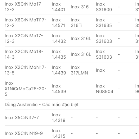
Inox X5CrNiMo17-
Inox
Inox
I
Inox 316
-
12-2
1.4401
S31600
3
Inox X6CrNiMoTi17-
Inox
Inox
Inox
I
-
12-2
1.4571
316Ti
S31635
3
Inox X2CrNiMo17-
Inox
Inox
I
Inox 316L
-
12-3
1.4432
S31603
3
Inox X2CrNiMo18-
Inox
Inox
I
Inox 316L
-
14-3
1.4435
S31603
3
Inox X2CrNiMoN17-
Inox
Inox
Inox
-
13-5
1.4439
317LMN
Inox
Inox
Inox
I
X1NiCrMoCu25-20-
-
1.4539
N08904
9
5
Dòng Austenitic - Các mác đặc biệt
Inox
Inox X5CrNi17-7
-
-
-
-
1.4319
Inox
Inox X5CrNiN19-9
-
-
-
-
1.4315