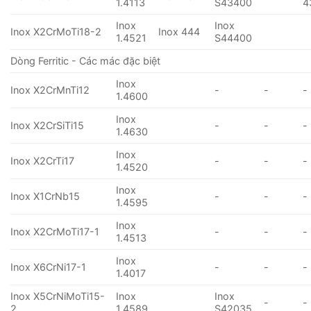
1.4113
S43400
4
Inox
Inox
Inox X2CrMoTi18-2
Inox 444
1.4521
S44400
Dòng Ferritic - Các mác đặc biệt
Inox
Inox X2CrMnTi12
-
-
-
1.4600
Inox
Inox X2CrSiTi15
-
-
-
1.4630
Inox
Inox X2CrTi17
-
-
-
1.4520
Inox
Inox X1CrNb15
-
-
-
1.4595
Inox
Inox X2CrMoTi17-1
-
-
-
1.4513
Inox
Inox X6CrNi17-1
-
-
-
1.4017
Inox X5CrNiMoTi15-
Inox
Inox
-
-
2
1.4589
S42035