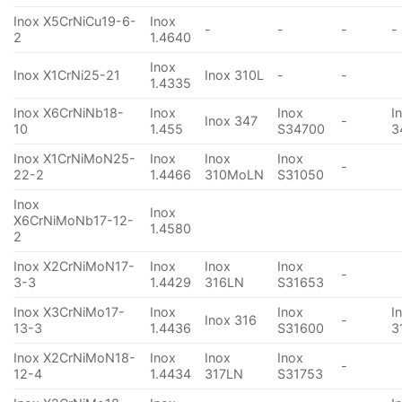
Inox X5CrNiCu19-6-
Inox
-
-
-
-
2
1.4640
Inox
Inox X1CrNi25-21
Inox 310L
-
-
1.4335
Inox X6CrNiNb18-
Inox
Inox
I
Inox 347
-
10
1.455
S34700
3
Inox X1CrNiMoN25-
Inox
Inox
Inox
-
22-2
1.4466
310MoLN
S31050
Inox
Inox
X6CrNiMoNb17-12-
1.4580
2
Inox X2CrNiMoN17-
Inox
Inox
Inox
-
3-3
1.4429
316LN
S31653
Inox X3CrNiMo17-
Inox
Inox
I
Inox 316
-
13-3
1.4436
S31600
3
Inox X2CrNiMoN18-
Inox
Inox
Inox
-
12-4
1.4434
317LN
S31753