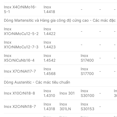
Inox X4CrNiMo16-
Inox
-
-
-
5-1
1.4418
Dòng Martensitic và Hàng gia công độ cứng cao - Các mác đặc 
Inox
Inox
-
-
-
X1CrNiMoCu12-5-2
1.4422
Inox
Inox
-
-
-
X1CrNiMoCu12-7-3
1.4423
Inox
Inox
Inox
-
-
X5CrNiCuNb16-4
1.4542
S17400
Inox
Inox
Inox X7CrNiAl17-7
-
-
1.4568
S17700
Dòng Austenitic - Các mác tiêu chuẩn
Inox
Inox
I
Inox X10CrNi18-8
Inox 301
-
1.4310
S30100
3
Inox
Inox
Inox
Inox X2CrNiN18-7
-
1.4318
301LN
S30153