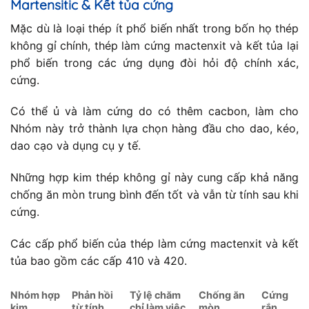
Martensitic & Kết tủa cứng
Mặc dù là loại thép ít phổ biến nhất trong bốn họ thép
không gỉ chính, thép làm cứng mactenxit và kết tủa lại
phổ biến trong các ứng dụng đòi hỏi độ chính xác,
cứng.
Có thể ủ và làm cứng do có thêm cacbon, làm cho
Nhóm này trở thành lựa chọn hàng đầu cho dao, kéo,
dao cạo và dụng cụ y tế.
Những hợp kim thép không gỉ này cung cấp khả năng
chống ăn mòn trung bình đến tốt và vẫn từ tính sau khi
cứng.
Các cấp phổ biến của thép làm cứng mactenxit và kết
tủa bao gồm các cấp 410 và 420.
Nhóm hợp
Phản hồi
Tỷ lệ chăm
Chống ăn
Cứng
kim
từ tính
chỉ làm việc
mòn
rắn