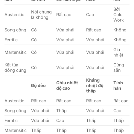
Bởi
Nói chung
Austenitic
Rất cao
Cao
Cold
là không
Work
Song công
Có
Vừa phải
Rất cao
Không
Ferritic
Có
Vừa phải
Vừa phải
Không
Gia
Martensitic
Có
Vừa phải
Vừa phải
nhiệt
Kết tủa
Cứng
Có
Vừa phải
Vừa phải
đông cứng
sẵn
Kháng
Chịu nhiệt
Tính
Độ dẻo
nhiệt độ
độ cao
hàn
thấp
Austenitic
Rất cao
Rất cao
Rất cao
Rất cao
Song công
Vừa phải
Thấp
Vừa phải
Cao
Ferritic
Vừa phải
Cao
Thấp
Thấp
Martensitic
Thấp
Thấp
Thấp
Thấp