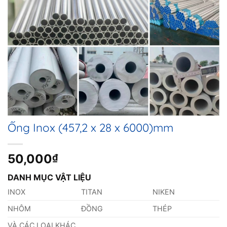
Ống Inox (457,2 x 28 x 6000)mm
50,000
₫
DANH MỤC VẬT LIỆU
INOX
TITAN
NIKEN
NHÔM
ĐỒNG
THÉP
VÀ CÁC LOẠI KHÁC