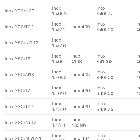
Inox
Inox
Inox X2CrNi12
1.4003
S40977
Inox
Inox
I
Inox X2CrTi12
Inox 409
1.4512
S40900
4
Inox
Inox X6CrNiTi12
1.4516
Inox
Inox
Inox
I
Inox X6Cr13
1.400
410S
S41008
4
Inox
Inox
I
Inox X6CrAl13
Inox 405
1.4002
S40500
4
Inox
Inox
I
Inox X6Cr17
Inox 430
1.4016
S43000
4
Inox
Inox
Inox X3CrTi17
Inox 439
1.4510
S43035
Inox
Inox
Inox X3CrNb17
1.4511
430Nb
Inox
Inox
I
Inox X6CrMo17-1
Inox 434