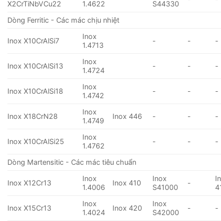
X2CrTiNbVCu22
1.4622
S44330
Dòng Ferritic - Các mác chịu nhiệt
Inox
Inox X10CrAlSi7
-
-
-
1.4713
Inox
Inox X10CrAlSi13
-
-
-
1.4724
Inox
Inox X10CrAlSi18
-
-
-
1.4742
Inox
Inox X18CrN28
Inox 446
-
-
-
1.4749
Inox
Inox X10CrAlSi25
-
-
-
1.4762
Dòng Martensitic - Các mác tiêu chuẩn
Inox
Inox
I
Inox X12Cr13
Inox 410
-
1.4006
S41000
4
Inox
Inox
Inox X15Cr13
Inox 420
-
-
1.4024
S42000