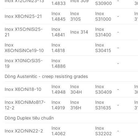
Inox X12CrNi23-13
Inox 309
-
1.4833
S30900
3
Inox
Inox
Inox
I
Inox X8CrNi25-21
-
1.4845
310S
S31000
3
Inox X15CrNiSi25-
Inox
Inox
Inox 314
-
21
1.4841
S31400
Inox
Inox
Inox
-
X6CrNiSiNCe19-10
1.4818
S30415
Inox X10NiCrSi35-
Inox
-
19
1.4886
Dòng Austenitic - creep resisting grades
Inox
Inox
Inox
I
Inox X6CrNi18-10
-
1.4948
304H
S30409
3
Inox X6CrNiMoB17-
Inox
Inox
Inox
I
-
12-2
1.4919
316H
S31635
3
Dòng Duplex tiêu chuẩn
Inox
Inox
Inox X2CrNiN22-2
-
1.4062
S32202