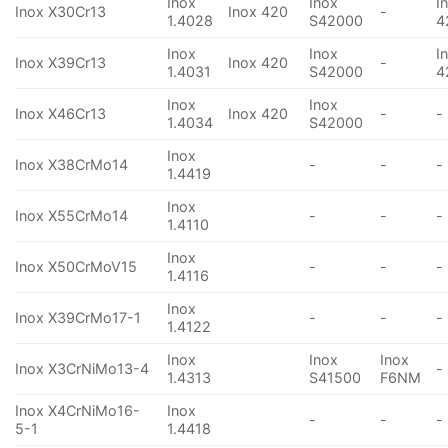
Inox
Inox
I
Inox X30Cr13
Inox 420
-
1.4028
S42000
4
Inox
Inox
I
Inox X39Cr13
Inox 420
-
1.4031
S42000
4
Inox
Inox
Inox X46Cr13
Inox 420
-
-
1.4034
S42000
Inox
Inox X38CrMo14
-
-
-
1.4419
Inox
Inox X55CrMo14
-
-
-
1.4110
Inox
Inox X50CrMoV15
-
-
-
1.4116
Inox
Inox X39CrMo17-1
-
-
-
1.4122
Inox
Inox
Inox
Inox X3CrNiMo13-4
-
1.4313
S41500
F6NM
Inox X4CrNiMo16-
Inox
-
-
-
5-1
1.4418