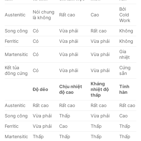
Bởi
Nói chung
Austenitic
Rất cao
Cao
Cold
là không
Work
Song công
Có
Vừa phải
Rất cao
Không
Ferritic
Có
Vừa phải
Vừa phải
Không
Gia
Martensitic
Có
Vừa phải
Vừa phải
nhiệt
Kết tủa
Cứng
Có
Vừa phải
Vừa phải
đông cứng
sẵn
Kháng
Chịu nhiệt
Tính
Độ dẻo
nhiệt độ
độ cao
hàn
thấp
Austenitic
Rất cao
Rất cao
Rất cao
Rất cao
Song công
Vừa phải
Thấp
Vừa phải
Cao
Ferritic
Vừa phải
Cao
Thấp
Thấp
Martensitic
Thấp
Thấp
Thấp
Thấp