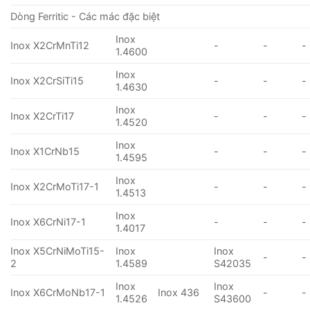
Dòng Ferritic - Các mác đặc biệt
Inox
Inox X2CrMnTi12
-
-
-
1.4600
Inox
Inox X2CrSiTi15
-
-
-
1.4630
Inox
Inox X2CrTi17
-
-
-
1.4520
Inox
Inox X1CrNb15
-
-
-
1.4595
Inox
Inox X2CrMoTi17-1
-
-
-
1.4513
Inox
Inox X6CrNi17-1
-
-
-
1.4017
Inox X5CrNiMoTi15-
Inox
Inox
-
-
2
1.4589
S42035
Inox
Inox
Inox X6CrMoNb17-1
Inox 436
-
-
1.4526
S43600