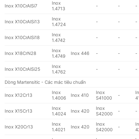
Inox
Inox X10CrAlSi7
-
-
-
1.4713
Inox
Inox X10CrAlSi13
-
-
-
1.4724
Inox
Inox X10CrAlSi18
-
-
-
1.4742
Inox
Inox X18CrN28
Inox 446
-
-
-
1.4749
Inox
Inox X10CrAlSi25
-
-
-
1.4762
Dòng Martensitic - Các mác tiêu chuẩn
Inox
Inox
I
Inox X12Cr13
Inox 410
-
1.4006
S41000
4
Inox
Inox
Inox X15Cr13
Inox 420
-
-
1.4024
S42000
Inox
Inox
I
Inox X20Cr13
Inox 420
-
1.4021
S42000
4