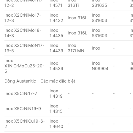
-
12-2
1.4571
316Ti
S31635
3
Inox X2CrNiMo17-
Inox
Inox
I
Inox 316L
-
12-3
1.4432
S31603
3
Inox X2CrNiMo18-
Inox
Inox
I
Inox 316L
-
14-3
1.4435
S31603
3
Inox X2CrNiMoN17-
Inox
Inox
Inox
-
13-5
1.4439
317LMN
Inox
Inox
Inox
I
X1NiCrMoCu25-20-
-
1.4539
N08904
9
5
Dòng Austenitic - Các mác đặc biệt
Inox
Inox X5CrNi17-7
-
-
-
-
1.4319
Inox
Inox X5CrNiN19-9
-
-
-
-
1.4315
Inox X5CrNiCu19-6-
Inox
-
-
-
-
2
1.4640