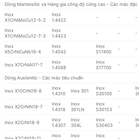
Dòng Martensitic và Hàng gia công độ cứng cao - Các mác đặc 
Inox
Inox
-
-
-
X1CrNiMoCu12-5-2
1.4422
Inox
Inox
-
-
-
X1CrNiMoCu12-7-3
1.4423
Inox
Inox
Inox
-
-
X5CrNiCuNb16-4
1.4542
S17400
Inox
Inox
Inox X7CrNiAl17-7
-
-
1.4568
S17700
Dòng Austenitic - Các mác tiêu chuẩn
Inox
Inox
I
Inox X10CrNi18-8
Inox 301
-
1.4310
S30100
3
Inox
Inox
Inox
Inox X2CrNiN18-7
-
1.4318
301LN
S30153
Inox
Inox
Inox
I
Inox X2CrNi18-9
-
1.4307
304L
S30403
3
Inox
Inox
Inox
Inox X2CrNi19-11
-