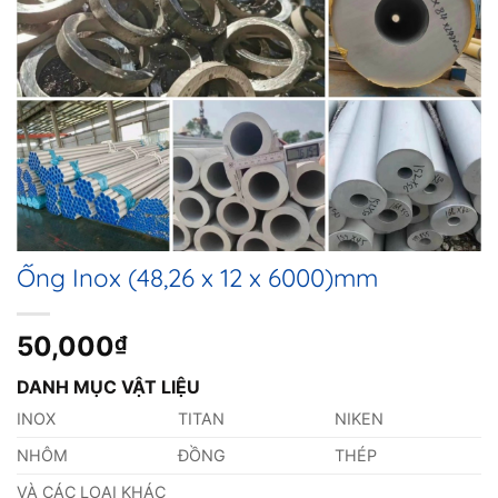
Ống Inox (48,26 x 12 x 6000)mm
50,000
₫
DANH MỤC VẬT LIỆU
INOX
TITAN
NIKEN
NHÔM
ĐỒNG
THÉP
VÀ CÁC LOẠI KHÁC