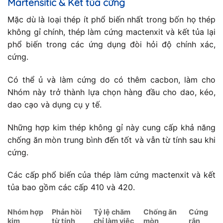
Martensitic & Kết tủa cứng
Mặc dù là loại thép ít phổ biến nhất trong bốn họ thép
không gỉ chính, thép làm cứng mactenxit và kết tủa lại
phổ biến trong các ứng dụng đòi hỏi độ chính xác,
cứng.
Có thể ủ và làm cứng do có thêm cacbon, làm cho
Nhóm này trở thành lựa chọn hàng đầu cho dao, kéo,
dao cạo và dụng cụ y tế.
Những hợp kim thép không gỉ này cung cấp khả năng
chống ăn mòn trung bình đến tốt và vẫn từ tính sau khi
cứng.
Các cấp phổ biến của thép làm cứng mactenxit và kết
tủa bao gồm các cấp 410 và 420.
Nhóm hợp
Phản hồi
Tỷ lệ chăm
Chống ăn
Cứng
kim
từ tính
chỉ làm việc
mòn
rắn