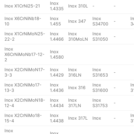
Inox
Inox X1CrNi25-21
Inox 310L
-
-
1.4335
Inox X6CrNiNb18-
Inox
Inox
I
Inox 347
-
10
1.455
S34700
3
Inox X1CrNiMoN25-
Inox
Inox
Inox
-
22-2
1.4466
310MoLN
S31050
Inox
Inox
X6CrNiMoNb17-12-
1.4580
2
Inox X2CrNiMoN17-
Inox
Inox
Inox
-
3-3
1.4429
316LN
S31653
Inox X3CrNiMo17-
Inox
Inox
I
Inox 316
-
13-3
1.4436
S31600
3
Inox X2CrNiMoN18-
Inox
Inox
Inox
-
12-4
1.4434
317LN
S31753
Inox X2CrNiMo18-
Inox
I
Inox 317L
Inox
-
15-4
1.4438
3
Inox
Inox