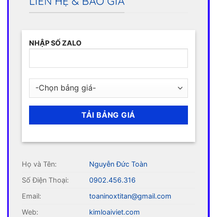
LIÊN HỆ & BÁO GIÁ
NHẬP SỐ ZALO
Họ và Tên:
Nguyễn Đức Toàn
Số Điện Thoại:
0902.456.316
Email:
toaninoxtitan@gmail.com
Web:
kimloaiviet.com