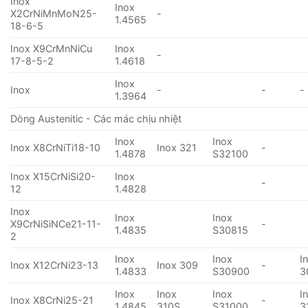
Inox
Inox
X2CrNiMnMoN25-
-
1.4565
18-6-5
Inox X9CrMnNiCu
Inox
-
17-8-5-2
1.4618
Inox
Inox
-
-
-
1.3964
Dòng Austenitic - Các mác chịu nhiệt
Inox
Inox
Inox X8CrNiTi18-10
Inox 321
-
1.4878
S32100
Inox X15CrNiSi20-
Inox
-
12
1.4828
Inox
Inox
Inox
X9CrNiSiNCe21-11-
-
1.4835
S30815
2
Inox
Inox
I
Inox X12CrNi23-13
Inox 309
-
1.4833
S30900
3
Inox
Inox
Inox
I
Inox X8CrNi25-21
-
1.4845
310S
S31000
3