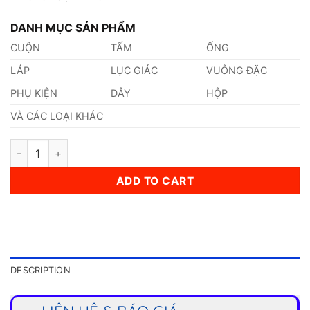
DANH MỤC SẢN PHẨM
CUỘN
TẤM
ỐNG
LÁP
LỤC GIÁC
VUÔNG ĐẶC
PHỤ KIỆN
DÂY
HỘP
VÀ CÁC LOẠI KHÁC
Ống Inox (48,26 x 12 x 6000)mm quantity
ADD TO CART
DESCRIPTION