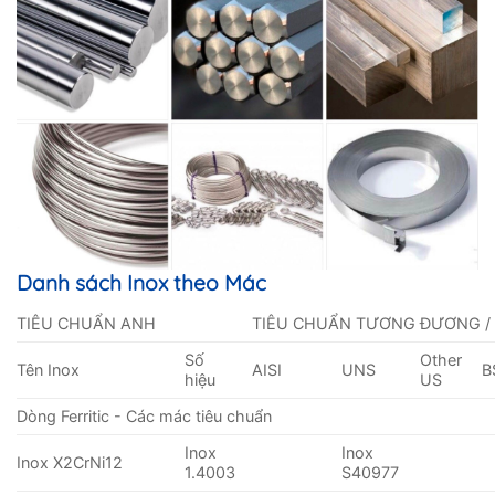
Danh sách Inox theo Mác
TIÊU CHUẨN ANH
TIÊU CHUẨN TƯƠNG ĐƯƠNG /
Số
Other
Tên Inox
AISI
UNS
B
hiệu
US
Dòng Ferritic - Các mác tiêu chuẩn
Inox
Inox
Inox X2CrNi12
1.4003
S40977