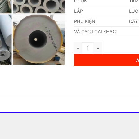
CUỘN
TẤM
LÁP
LỤC
PHỤ KIỆN
DÂY
VÀ CÁC LOẠI KHÁC
Ống Inox (88,90 x 20 x 6000