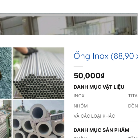
Ống Inox (88,90
50,000
₫
DANH MỤC VẬT LIỆU
INOX
TIT
NHÔM
ĐỒ
VÀ CÁC LOẠI KHÁC
DANH MỤC SẢN PHẨM