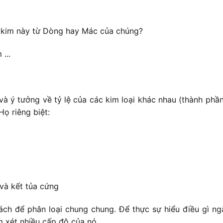
 kim này từ Dòng hay Mác của chúng?
...
và ý tưởng về tỷ lệ của các kim loại khác nhau (thành ph
ọ riêng biệt:
và kết tủa cứng
ch để phân loại chung chung. Để thực sự hiểu điều gì ngă
m xét nhiều cấp độ của nó.