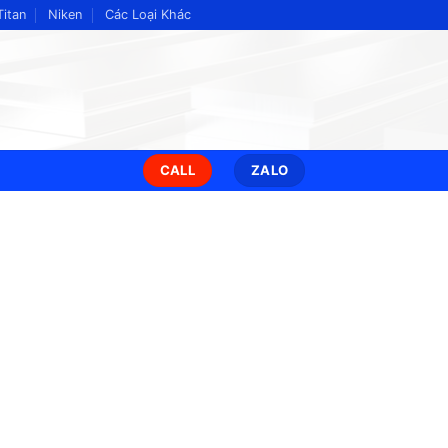
Titan
Niken
Các Loại Khác
CALL
ZALO