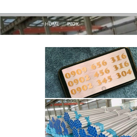
HOME
/
INOX