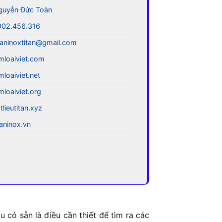
guyễn Đức Toàn
902.456.316
aninoxtitan@gmail.com
mloaiviet.com
mloaiviet.net
mloaiviet.org
tlieutitan.xyz
taninox.vn
 có sẵn là điều cần thiết để tìm ra các