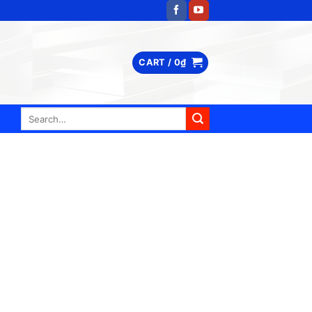
CART /
0
₫
Search
for: