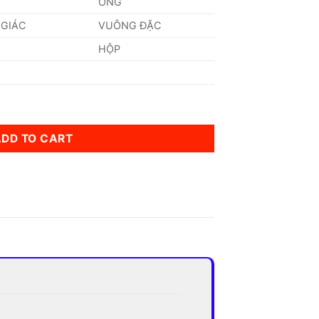
ỐNG
 GIÁC
VUÔNG ĐẶC
HỘP
)mm quantity
ADD TO CART