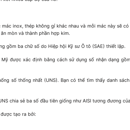
c mác inox, thép không gỉ khác nhau và mỗi mác này sẽ có 
g ăn mòn và thành phần hợp kim.
 gồm ba chữ số do Hiệp hội Kỹ sư Ô tô (SAE) thiết lập.
c Mỹ được xác định bằng cách sử dụng số nhận dạng gồm 
ống số thống nhất (UNS). Bạn có thể tìm thấy danh sách
UNS chia sẻ ba số đầu tiên giống như AISI tương đương củ
được tạo ra bởi: