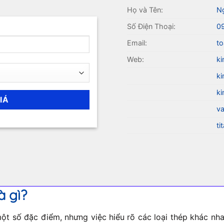
Họ và Tên:
N
Số Điện Thoại:
0
Email:
to
Web:
ki
ki
ki
va
ti
à gì?
t số đặc điểm, nhưng việc hiểu rõ các loại thép khác nhau