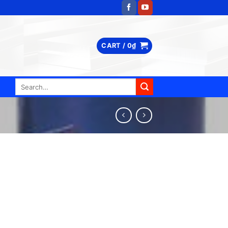
CART /
0
₫
Search
for: