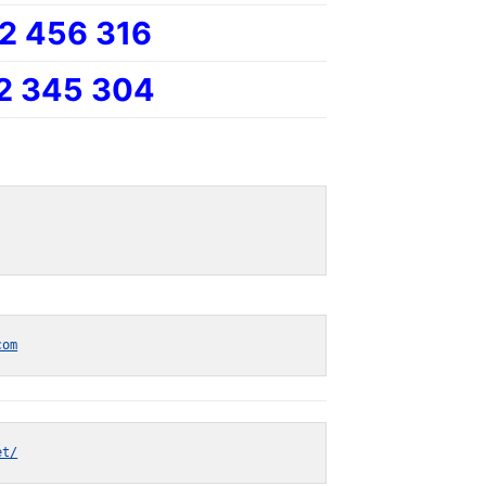
2 456 316
2 345 304
com
et/