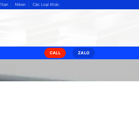
Titan
Niken
Các Loại Khác
CALL
ZALO