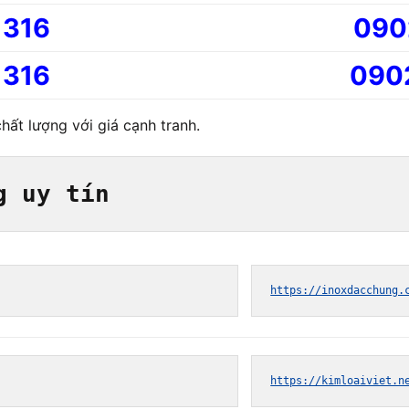
 316
090
 316
090
ất lượng với giá cạnh tranh.
g uy tín
https://inoxdacchung.
https://kimloaiviet.n