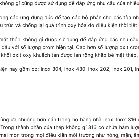
 không gỉ cũng được sử dụng để đáp ứng nhu cầu của nhiề
ng các ứng dụng đúc để tạo các bộ phận cho các tòa nhà,
 trúc và chống lại quá trình oxy hóa do điều kiện thời tiết
 mặt thép không gỉ được sử dụng để đáp ứng các nhu cầu 
t đầu với số lượng crom hiện tại. Cao hơn số lượng oxit c
khối oxit oxy khuếch tán được lan rộng khắp bề mặt thép.
 hiện nay gồm có: Inox 304, Inox 430, Inox 202, Inox 201,
dùng ưa chuộng hơn cản trong họ hàng nhà inox. Inox 316 c
 Trong thành phần của thép không gỉ 316 có chứa hàm lượng
 mài mòn trong mọi điều kiện môi trường như nóng, mặn, ẩm