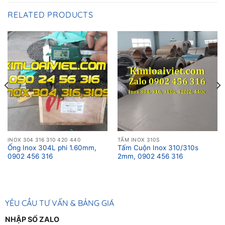
RELATED PRODUCTS
INOX 304 316 310 420 440
TẤM INOX 310S
Ống Inox 304L phi 1.60mm,
Tấm Cuộn Inox 310/310s
0902 456 316
2mm, 0902 456 316
YÊU CẦU TƯ VẤN & BẢNG GIÁ
NHẬP SỐ ZALO