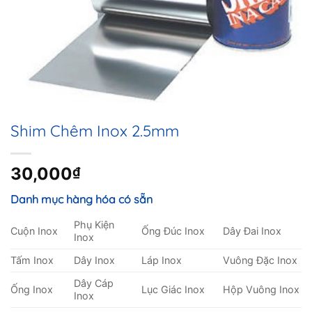
Shim Chêm Inox 2.5mm
30,000
₫
Danh mục hàng hóa có sẵn
Phụ Kiện
Cuộn Inox
Ống Đúc Inox
Dây Đai Inox
Inox
Tấm Inox
Dây Inox
Láp Inox
Vuông Đặc Inox
Dây Cáp
Ống Inox
Lục Giác Inox
Hộp Vuông Inox
Inox