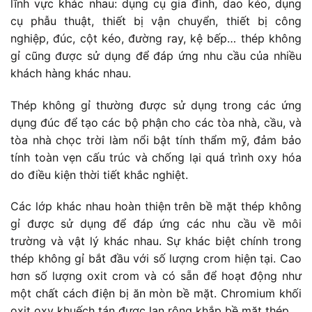
lĩnh vực khác nhau: dụng cụ gia đình, dao kéo, dụng
cụ phẫu thuật, thiết bị vận chuyển, thiết bị công
nghiệp, đúc, cột kéo, đường ray, kệ bếp… thép không
gỉ cũng được sử dụng để đáp ứng nhu cầu của nhiều
khách hàng khác nhau.
Thép không gỉ thường được sử dụng trong các ứng
dụng đúc để tạo các bộ phận cho các tòa nhà, cầu, và
tòa nhà chọc trời làm nổi bật tính thẩm mỹ, đảm bảo
tính toàn vẹn cấu trúc và chống lại quá trình oxy hóa
do điều kiện thời tiết khắc nghiệt.
Các lớp khác nhau hoàn thiện trên bề mặt thép không
gỉ được sử dụng để đáp ứng các nhu cầu về môi
trường và vật lý khác nhau. Sự khác biệt chính trong
thép không gỉ bắt đầu với số lượng crom hiện tại. Cao
hơn số lượng oxit crom và có sẵn để hoạt động như
một chất cách điện bị ăn mòn bề mặt. Chromium khối
oxit oxy khuếch tán được lan rộng khắp bề mặt thép.