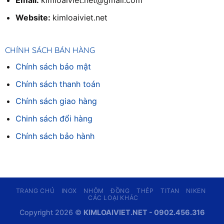
Email:
kimloaiviet.net@gmail.com
Website:
kimloaiviet.net
CHÍNH SÁCH BÁN HÀNG
Chính sách bảo mật
Chính sách thanh toán
Chính sách giao hàng
Chinh sách đổi hàng
Chính sách bảo hành
TRANG CHỦ
INOX
NHÔM
ĐỒNG
THÉP
TITAN
NIKEN
CÁC LOẠI KHÁC
Copyright 2026 ©
KIMLOAIVIET.NET - 0902.456.316