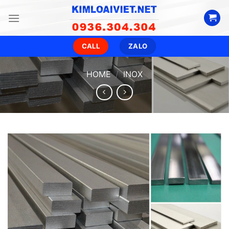
Skip
to
content
CALL
ZALO
HOME
/
INOX