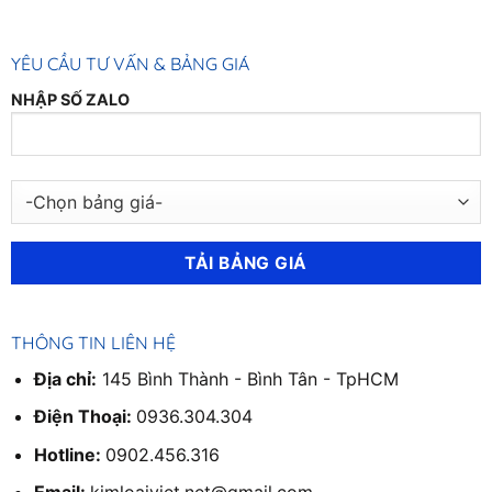
₫.
100,000₫.
60,000₫.
YÊU CẦU TƯ VẤN & BẢNG GIÁ
NHẬP SỐ ZALO
THÔNG TIN LIÊN HỆ
Địa chỉ:
145 Bình Thành - Bình Tân - TpHCM
Điện Thoại:
0936.304.304
Hotline:
0902.456.316