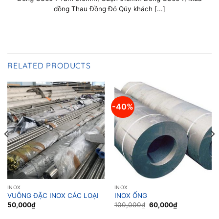
đồng Thau Đồng Đỏ Qúy khách [...]
RELATED PRODUCTS
-40%
INOX
INOX
VUÔNG ĐẶC INOX CÁC LOẠI
INOX ỐNG
Original
Current
50,000
₫
100,000
₫
60,000
₫
price
price
was:
is: