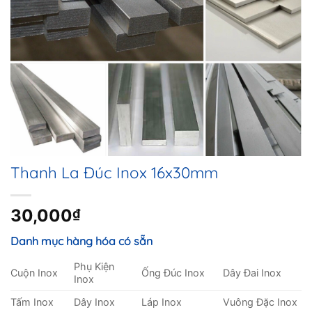
Thanh La Đúc Inox 16x30mm
30,000
₫
Danh mục hàng hóa có sẵn
Phụ Kiện
Cuộn Inox
Ống Đúc Inox
Dây Đai Inox
Inox
Tấm Inox
Dây Inox
Láp Inox
Vuông Đặc Inox