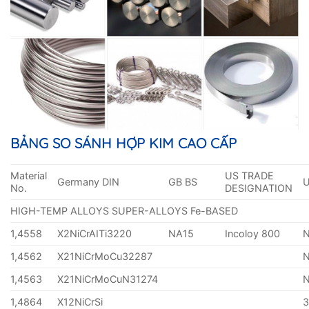
BẢNG SO SÁNH HỢP KIM CAO CẤP
Material
US TRADE
Germany DIN
GB BS
No.
DESIGNATION
HIGH-TEMP ALLOYS SUPER-ALLOYS Fe-BASED
1,4558
X2NiCrAITi3220
NA15
Incoloy 800
1,4562
X21NiCrMoCu32287
1,4563
X21NiCrMoCuN31274
1,4864
X12NiCrSi