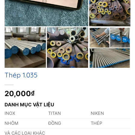
Thép 1.035
20,000
₫
DANH MỤC VẬT LIỆU
INOX
TITAN
NIKEN
NHÔM
ĐỒNG
THÉP
VÀ CÁC LOẠI KHÁC