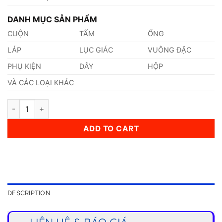
DANH MỤC SẢN PHẨM
CUỘN
TẤM
ỐNG
LÁP
LỤC GIÁC
VUÔNG ĐẶC
PHỤ KIỆN
DÂY
HỘP
VÀ CÁC LOẠI KHÁC
Thép 1.035 quantity
ADD TO CART
DESCRIPTION