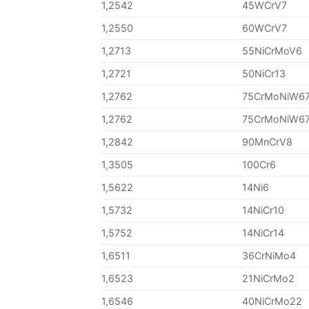
1,2542
45WCrV7
1,2550
60WCrV7
1,2713
55NiCrMoV6
1,2721
50NiCr13
1,2762
75CrMoNiW6
1,2762
75CrMoNiW6
1,2842
90MnCrV8
1,3505
100Cr6
1,5622
14Ni6
1,5732
14NiCr10
1,5752
14NiCr14
1,6511
36CrNiMo4
1,6523
21NiCrMo2
1,6546
40NiCrMo22