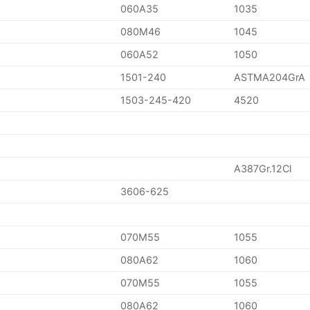
060A35
1035
080M46
1045
060A52
1050
1501-240
ASTMA204GrA
1503-245-420
4520
A387Gr.12Cl
3606-625
070M55
1055
080A62
1060
070M55
1055
080A62
1060