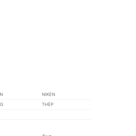
AN
NIKEN
NG
THÉP