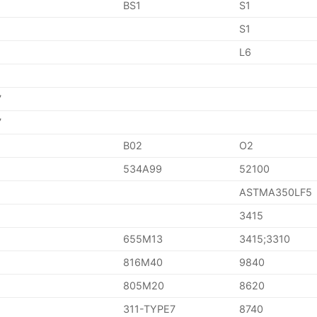
BS1
S1
S1
L6
7
7
B02
O2
534A99
52100
ASTMA350LF5
3415
655M13
3415;3310
816M40
9840
805M20
8620
311-TYPE7
8740