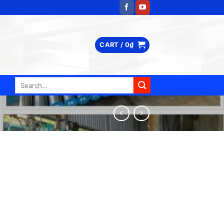
CART /
0
₫
Search
for: