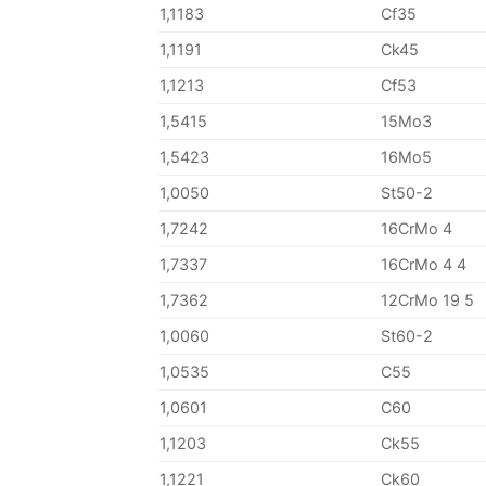
1,1183
Cf35
1,1191
Ck45
1,1213
Cf53
1,5415
15Mo3
1,5423
16Mo5
1,0050
St50-2
1,7242
16CrMo 4
1,7337
16CrMo 4 4
1,7362
12CrMo 19 5
1,0060
St60-2
1,0535
C55
1,0601
C60
1,1203
Ck55
1,1221
Ck60