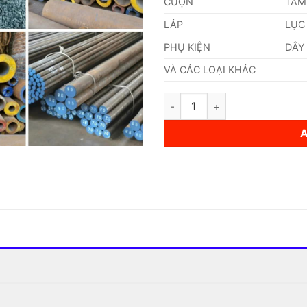
CUỘN
TẤM
LÁP
LỤC
PHỤ KIỆN
DÂY
VÀ CÁC LOẠI KHÁC
Thép 1.1191 quantity