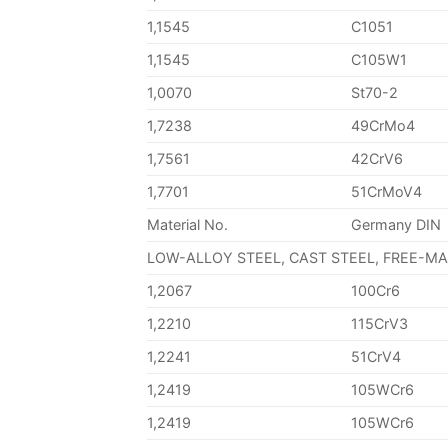
1,1545
C1051
1,1545
C105W1
1,0070
St70-2
1,7238
49CrMo4
1,7561
42CrV6
1,7701
51CrMoV4
Material No.
Germany DIN
LOW-ALLOY STEEL, CAST STEEL, FREE-M
1,2067
100Cr6
1,2210
115CrV3
1,2241
51CrV4
1,2419
105WCr6
1,2419
105WCr6