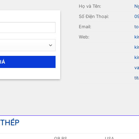
Họ và Tên:
N
Số Điện Thoại:
0
Email:
to
Web:
ki
ki
ki
va
ti
 THÉP
GB BS
USA