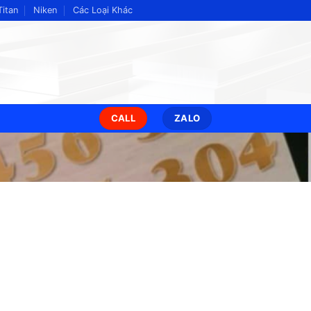
Titan
Niken
Các Loại Khác
CALL
ZALO