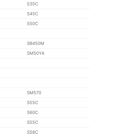
S35C
S45C
S50C
SB450M
SM50YA
SM570
S55C
S60C
S55C
S58C