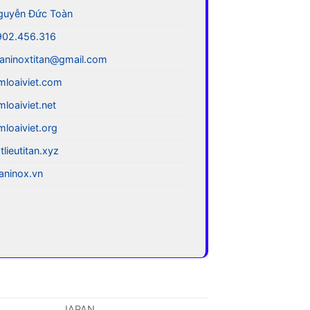
guyễn Đức Toàn
902.456.316
aninoxtitan@gmail.com
mloaiviet.com
mloaiviet.net
mloaiviet.org
tlieutitan.xyz
taninox.vn
JAPAN