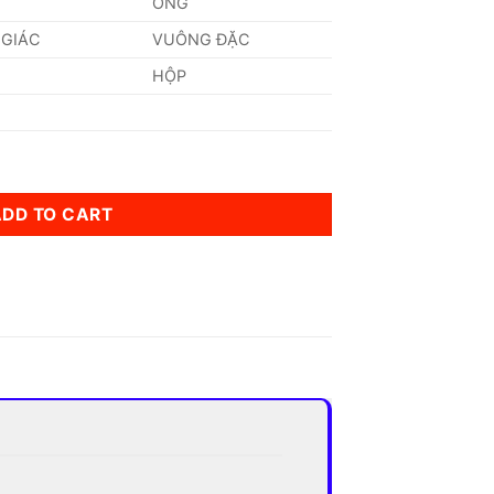
ỐNG
 GIÁC
VUÔNG ĐẶC
HỘP
ADD TO CART