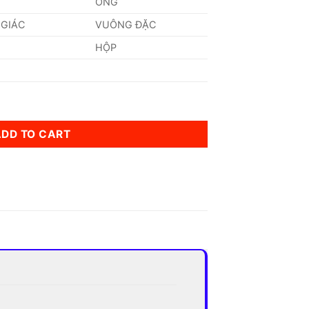
ỐNG
 GIÁC
VUÔNG ĐẶC
HỘP
ADD TO CART