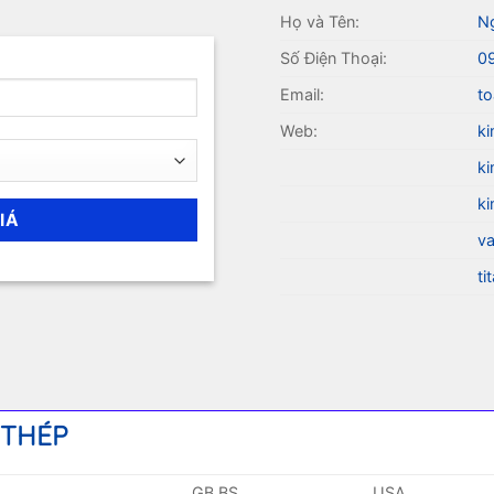
Họ và Tên:
N
Số Điện Thoại:
0
Email:
to
Web:
ki
ki
ki
va
ti
 THÉP
GB BS
USA