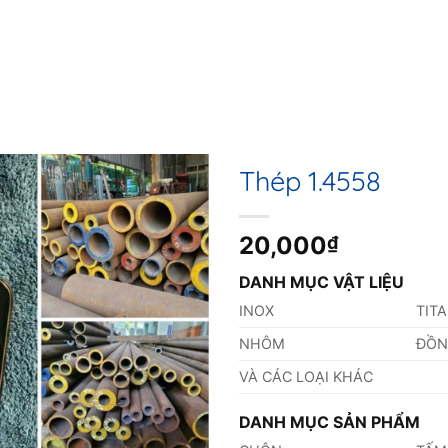
Thép 1.4558
20,000
₫
DANH MỤC VẬT LIỆU
INOX
TIT
NHÔM
ĐỒ
VÀ CÁC LOẠI KHÁC
DANH MỤC SẢN PHẨM