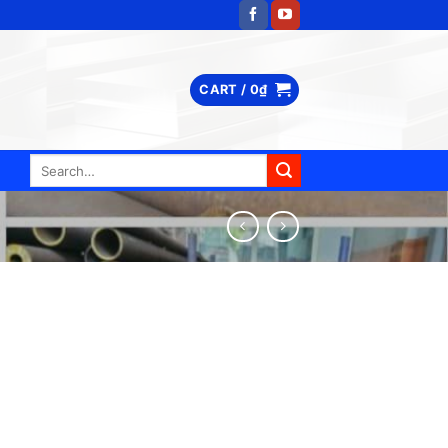
CART /
0
₫
Search
for: