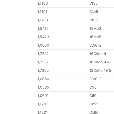
1,1183
Cf35
1,1191
Ck45
1,1213
Cf53
1,5415
15Mo3
1,5423
16Mo5
1,0050
St50-2
1,7242
16CrMo 4
1,7337
16CrMo 4 4
1,7362
12CrMo 19 5
1,0060
St60-2
1,0535
C55
1,0601
C60
1,1203
Ck55
1,1221
Ck60