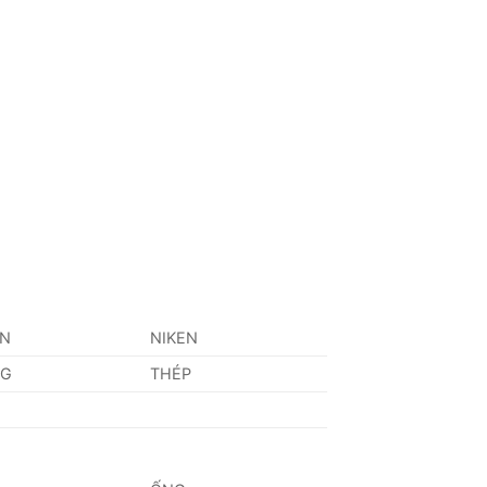
AN
NIKEN
NG
THÉP