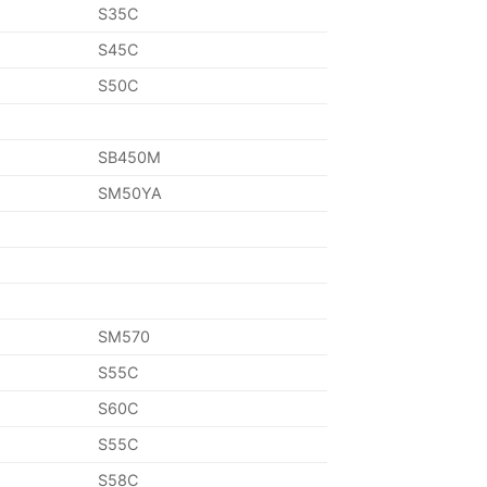
S35C
S45C
S50C
SB450M
SM50YA
SM570
S55C
S60C
S55C
S58C