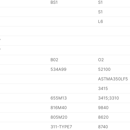
BS1
S1
S1
L6
7
7
B02
O2
534A99
52100
ASTMA350LF5
3415
655M13
3415;3310
816M40
9840
805M20
8620
311-TYPE7
8740