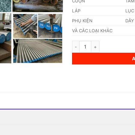
CUỘN
TẤM
LÁP
LỤC
PHỤ KIỆN
DÂY
VÀ CÁC LOẠI KHÁC
Thép 1.4558 quantity