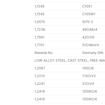
1,1545
C1051
1,1545
C105W1
1,0070
St70-2
1,7238
49CrMo4
1,7561
42CrV6
1,7701
51CrMoV4
Material No.
Germany DIN
LOW-ALLOY STEEL, CAST STEEL, FREE-M
1,2067
100Cr6
1,2210
115CrV3
1,2241
51CrV4
1,2419
105WCr6
1,2419
105WCr6