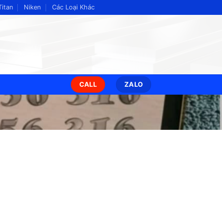
Titan
Niken
Các Loại Khác
CALL
ZALO