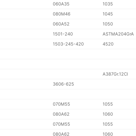
060A35
1035
080M46
1045
060A52
1050
1501-240
ASTMA204GrA
1503-245-420
4520
A387Gr.12Cl
3606-625
070M55
1055
080A62
1060
070M55
1055
080A62
1060