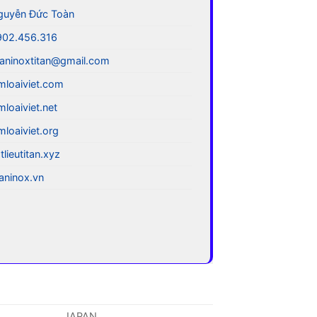
guyễn Đức Toàn
902.456.316
aninoxtitan@gmail.com
mloaiviet.com
mloaiviet.net
mloaiviet.org
tlieutitan.xyz
taninox.vn
JAPAN