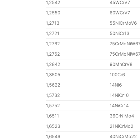
1,2542
45WCrV7
1,2550
60WCrV7
1,2713
55NiCrMoV6
1,2721
50NiCr13
1,2762
75CrMoNiW6
1,2762
75CrMoNiW6
1,2842
90MnCrV8
1,3505
100Cr6
1,5622
14Ni6
1,5732
14NiCr10
1,5752
14NiCr14
1,6511
36CrNiMo4
1,6523
21NiCrMo2
1,6546
40NiCrMo22