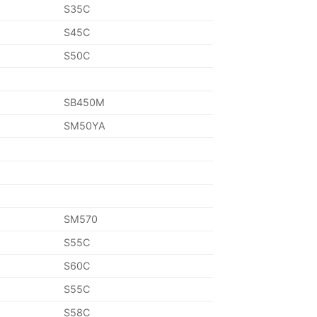
S35C
S45C
S50C
SB450M
SM50YA
SM570
S55C
S60C
S55C
S58C