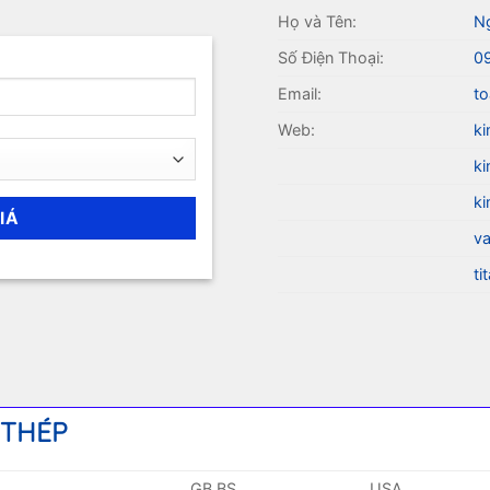
Họ và Tên:
N
Số Điện Thoại:
0
Email:
to
Web:
ki
ki
ki
va
ti
 THÉP
GB BS
USA