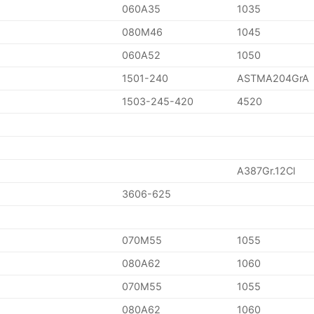
060A35
1035
080M46
1045
060A52
1050
1501-240
ASTMA204GrA
1503-245-420
4520
A387Gr.12Cl
3606-625
070M55
1055
080A62
1060
070M55
1055
080A62
1060