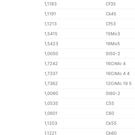
1,1183
Cf35
1,1191
Ck45
1,1213
Cf53
1,5415
15Mo3
1,5423
16Mo5
1,0050
St50-2
1,7242
16CrMo 4
1,7337
16CrMo 4 4
1,7362
12CrMo 19 5
1,0060
St60-2
1,0535
C55
1,0601
C60
1,1203
Ck55
1,1221
Ck60