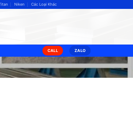
Titan
Niken
Các Loại Khác
CALL
ZALO