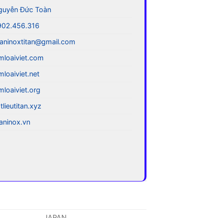
guyễn Đức Toàn
902.456.316
aninoxtitan@gmail.com
mloaiviet.com
mloaiviet.net
mloaiviet.org
tlieutitan.xyz
taninox.vn
JAPAN