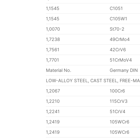
1,1545
C1051
1,1545
C105W1
1,0070
St70-2
1,7238
49CrMo4
1,7561
42CrV6
1,7701
51CrMoV4
Material No.
Germany DIN
LOW-ALLOY STEEL, CAST STEEL, FREE-M
1,2067
100Cr6
1,2210
115CrV3
1,2241
51CrV4
1,2419
105WCr6
1,2419
105WCr6