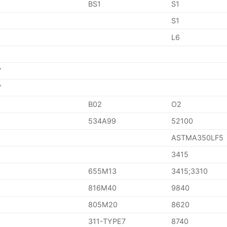
BS1
S1
S1
L6
7
7
B02
O2
534A99
52100
ASTMA350LF5
3415
655M13
3415;3310
816M40
9840
805M20
8620
311-TYPE7
8740