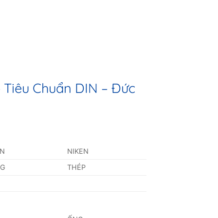
 Tiêu Chuẩn DIN – Đức
AN
NIKEN
NG
THÉP