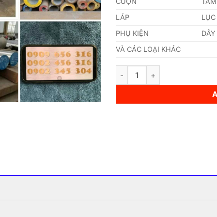
CUỘN
TẤM
LÁP
LỤC
PHỤ KIỆN
DÂY
VÀ CÁC LOẠI KHÁC
Thép 28Cr4 Thép Tiêu Chuẩn 