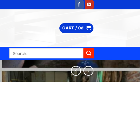
CART /
0
₫
Search
for: