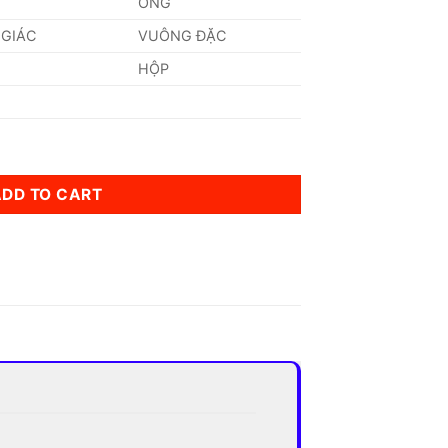
ỐNG
 GIÁC
VUÔNG ĐẶC
HỘP
DIN - Đức quantity
ADD TO CART