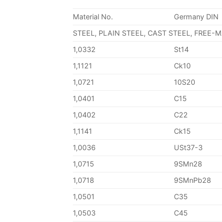
Material No.
Germany DIN
STEEL, PLAIN STEEL, CAST STEEL, FREE-
1,0332
St14
1,1121
Ck10
1,0721
10S20
1,0401
C15
1,0402
C22
1,1141
Ck15
1,0036
USt37-3
1,0715
9SMn28
1,0718
9SMnPb28
1,0501
C35
1,0503
C45