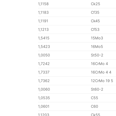
1,1158
Ck25
1,1183
Cf35
1,1191
Ck45
1,1213
Cf53
1,5415
15Mo3
1,5423
16Mo5
1,0050
St50-2
1,7242
16CrMo 4
1,7337
16CrMo 4 4
1,7362
12CrMo 19 5
1,0060
St60-2
1,0535
C55
1,0601
C60
1,1203
Ck55