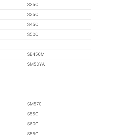
S25C
S35C
S45C
S50C
SB450M
SM50YA
SM570
S55C
S60C
S55C