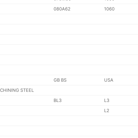
080A62
1060
GB BS
USA
ACHINING STEEL
BL3
L3
L2