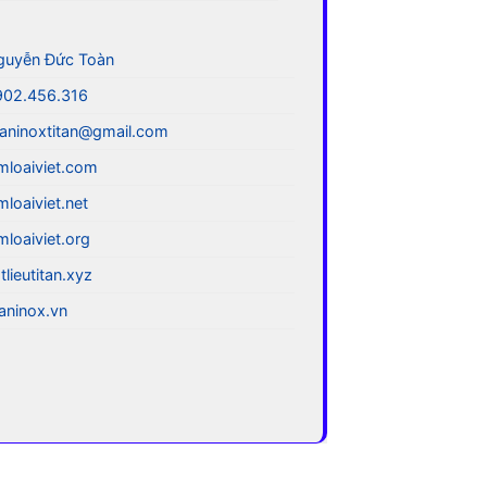
guyễn Đức Toàn
902.456.316
aninoxtitan@gmail.com
mloaiviet.com
mloaiviet.net
mloaiviet.org
tlieutitan.xyz
taninox.vn