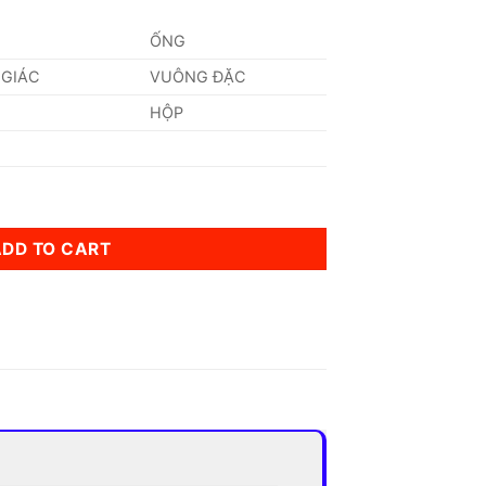
ỐNG
 GIÁC
VUÔNG ĐẶC
HỘP
 AFNOR - Pháp quantity
ADD TO CART