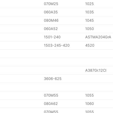
070M25
1025
060A35
1035
080M46
1045
060A52
1050
1501-240
ASTMA204GrA
1503-245-420
4520
A387Gr.12Cl
3606-625
070M55
1055
080A62
1060
070M55
1055