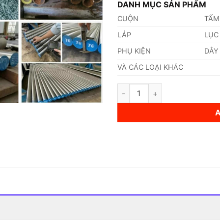
DANH MỤC SẢN PHẨM
CUỘN
TẤM
LÁP
LỤC
PHỤ KIỆN
DÂY
VÀ CÁC LOẠI KHÁC
Thép C68RR Thép Tiêu Chuẩn