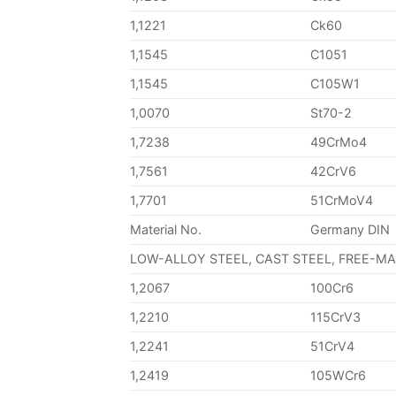
1,1221
Ck60
1,1545
C1051
1,1545
C105W1
1,0070
St70-2
1,7238
49CrMo4
1,7561
42CrV6
1,7701
51CrMoV4
Material No.
Germany DIN
LOW-ALLOY STEEL, CAST STEEL, FREE-M
1,2067
100Cr6
1,2210
115CrV3
1,2241
51CrV4
1,2419
105WCr6