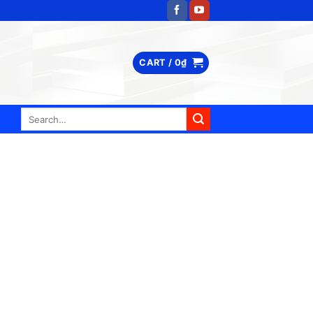
CART /
0
₫
Search
for: