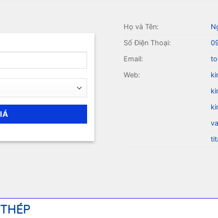
Họ và Tên:
N
Số Điện Thoại:
0
Email:
to
Web:
ki
ki
ki
va
ti
 THÉP