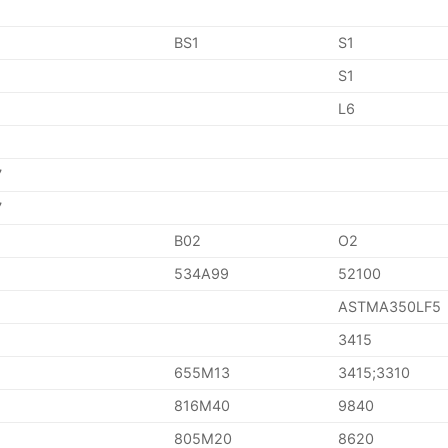
BS1
S1
S1
L6
7
7
B02
O2
534A99
52100
ASTMA350LF5
3415
655M13
3415;3310
816M40
9840
805M20
8620