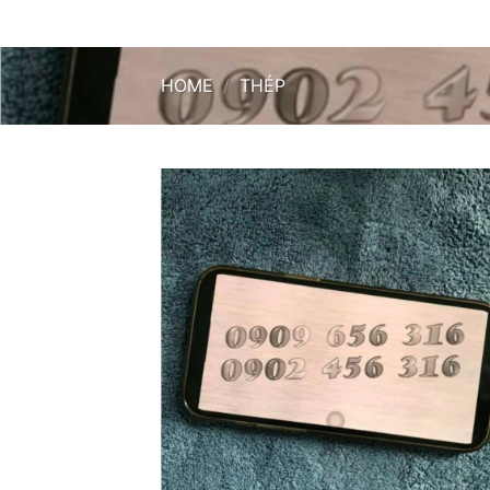
HOME
/
THÉP