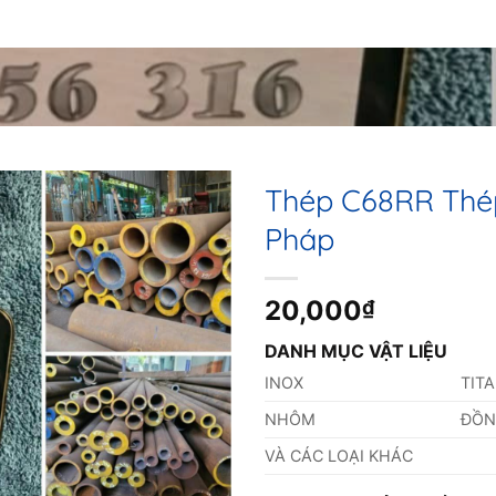
Thép C68RR Thé
Pháp
20,000
₫
DANH MỤC VẬT LIỆU
INOX
TIT
NHÔM
ĐỒ
VÀ CÁC LOẠI KHÁC