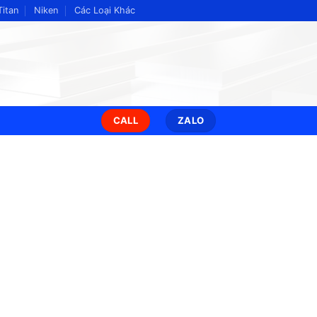
Titan
Niken
Các Loại Khác
CALL
ZALO