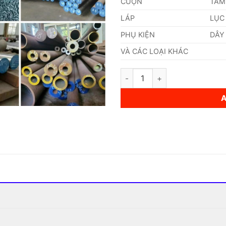
CUỘN
TẤM
LÁP
LỤC
PHỤ KIỆN
DÂY
VÀ CÁC LOẠI KHÁC
Thép S280GD quantity