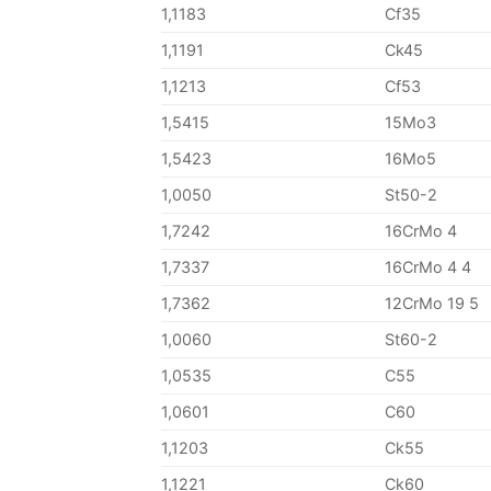
1,1183
Cf35
1,1191
Ck45
1,1213
Cf53
1,5415
15Mo3
1,5423
16Mo5
1,0050
St50-2
1,7242
16CrMo 4
1,7337
16CrMo 4 4
1,7362
12CrMo 19 5
1,0060
St60-2
1,0535
C55
1,0601
C60
1,1203
Ck55
1,1221
Ck60