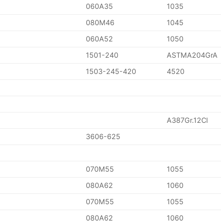
060A35
1035
080M46
1045
060A52
1050
1501-240
ASTMA204GrA
1503-245-420
4520
A387Gr.12Cl
3606-625
070M55
1055
080A62
1060
070M55
1055
080A62
1060