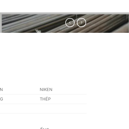
AN
NIKEN
NG
THÉP