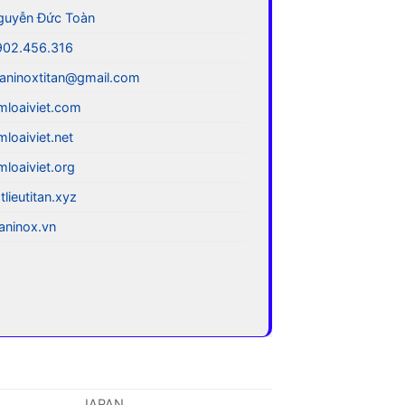
guyễn Đức Toàn
902.456.316
aninoxtitan@gmail.com
mloaiviet.com
mloaiviet.net
mloaiviet.org
tlieutitan.xyz
taninox.vn
JAPAN