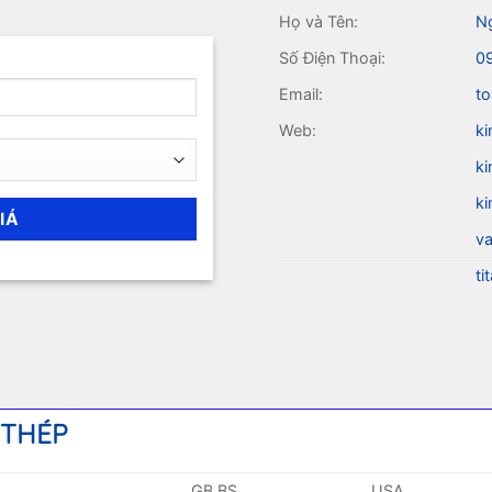
Họ và Tên:
N
Số Điện Thoại:
0
Email:
to
Web:
ki
ki
ki
va
ti
 THÉP
GB BS
USA