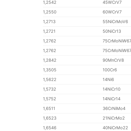
1,2542
45WCrV7
1,2550
60WCrV7
1,2713
55NiCrMoV6
1,2721
50NiCr13
1,2762
75CrMoNiW6
1,2762
75CrMoNiW6
1,2842
90MnCrV8
1,3505
100Cr6
1,5622
14Ni6
1,5732
14NiCr10
1,5752
14NiCr14
1,6511
36CrNiMo4
1,6523
21NiCrMo2
1,6546
40NiCrMo22