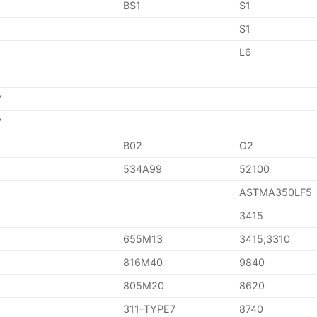
BS1
S1
S1
L6
7
7
B02
O2
534A99
52100
ASTMA350LF5
3415
655M13
3415;3310
816M40
9840
805M20
8620
311-TYPE7
8740