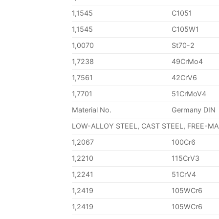
1,1545
C1051
1,1545
C105W1
1,0070
St70-2
1,7238
49CrMo4
1,7561
42CrV6
1,7701
51CrMoV4
Material No.
Germany DIN
LOW-ALLOY STEEL, CAST STEEL, FREE-M
1,2067
100Cr6
1,2210
115CrV3
1,2241
51CrV4
1,2419
105WCr6
1,2419
105WCr6