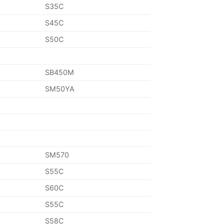
S35C
S45C
S50C
SB450M
SM50YA
SM570
S55C
S60C
S55C
S58C