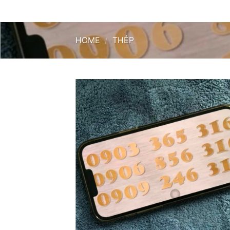
HOME
/
THÉP