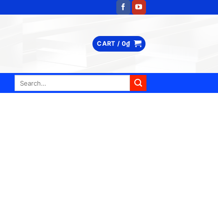
CART /
0
₫
Search
for: