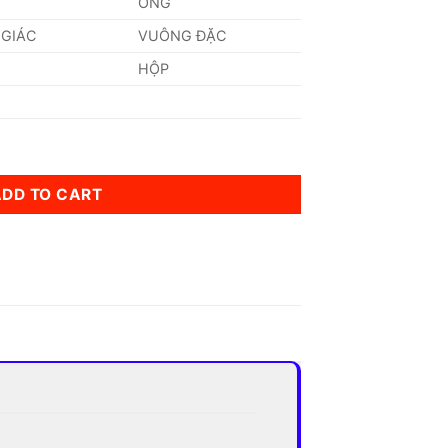
ỐNG
 GIÁC
VUÔNG ĐẶC
HỘP
ADD TO CART