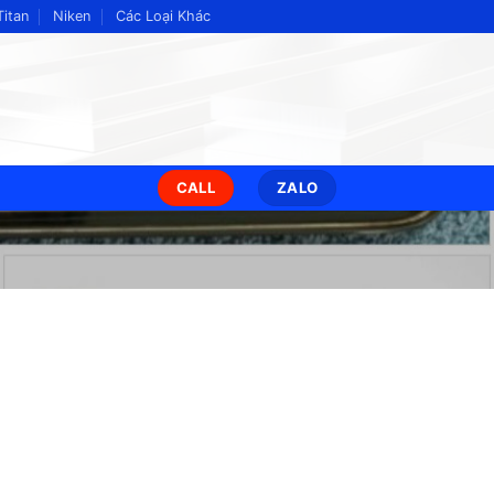
Titan
Niken
Các Loại Khác
CALL
ZALO