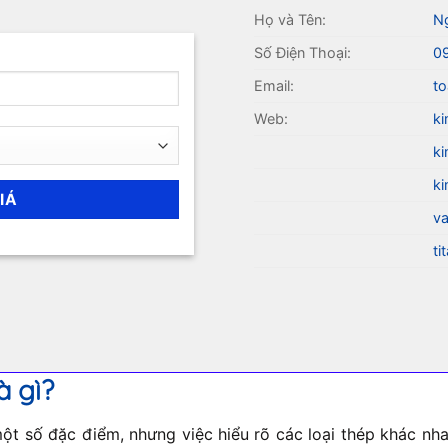
Họ và Tên:
N
Số Điện Thoại:
0
Email:
to
Web:
ki
ki
ki
va
ti
à gì?
t số đặc điểm, nhưng việc hiểu rõ các loại thép khác nhau