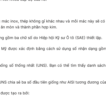
c mác inox, thép không gỉ khác nhau và mỗi mác này sẽ có 
g ăn mòn và thành phần hợp kim.
 gồm ba chữ số do Hiệp hội Kỹ sư Ô tô (SAE) thiết lập.
c Mỹ được xác định bằng cách sử dụng số nhận dạng gồm 
ống số thống nhất (UNS). Bạn có thể tìm thấy danh sách
UNS chia sẻ ba số đầu tiên giống như AISI tương đương củ
được tạo ra bởi: