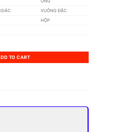
ỐNG
 GIÁC
VUÔNG ĐẶC
HỘP
ADD TO CART