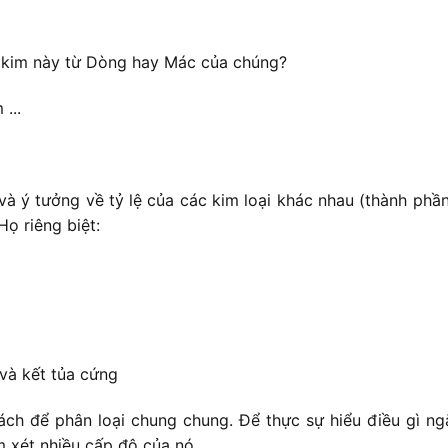
 kim này từ Dòng hay Mác của chúng?
...
và ý tưởng về tỷ lệ của các kim loại khác nhau (thành ph
ọ riêng biệt:
và kết tủa cứng
ch để phân loại chung chung. Để thực sự hiểu điều gì ngă
m xét nhiều cấp độ của nó.