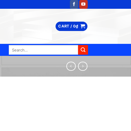
CART /
0
₫
Search
for: