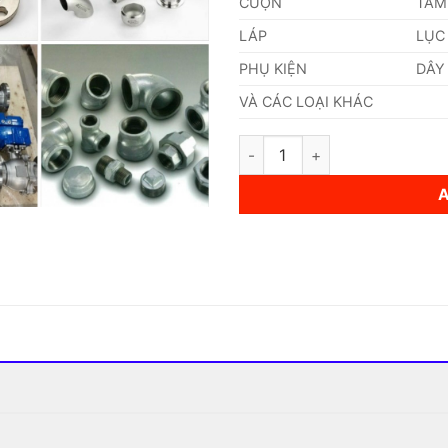
CUỘN
TẤM
LÁP
LỤC
PHỤ KIỆN
DÂY
VÀ CÁC LOẠI KHÁC
Bích Inox Vi Sinh quantity