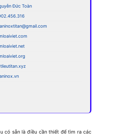
guyễn Đức Toàn
902.456.316
aninoxtitan@gmail.com
mloaiviet.com
mloaiviet.net
mloaiviet.org
tlieutitan.xyz
taninox.vn
 có sẵn là điều cần thiết để tìm ra các