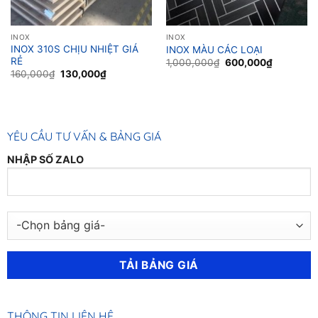
INOX
INOX
INOX 310S CHỊU NHIỆT GIÁ
INOX MÀU CÁC LOẠI
RẺ
Original
Current
1,000,000
₫
600,000
₫
price
price
Original
Current
160,000
₫
130,000
₫
was:
is:
price
price
1,000,000₫.
600,000₫
was:
is:
160,000₫.
130,000₫.
YÊU CẦU TƯ VẤN & BẢNG GIÁ
NHẬP SỐ ZALO
THÔNG TIN LIÊN HỆ