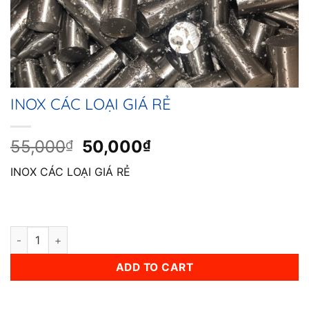
INOX CÁC LOẠI GIÁ RẺ
Original
Current
55,000
50,000
₫
₫
price
price
INOX CÁC LOẠI GIÁ RẺ
was:
is:
55,000₫.
50,000₫.
INOX CÁC LOẠI GIÁ RẺ quantity
ADD TO CART