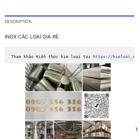
DESCRIPTION
INOX CÁC LOẠI GIÁ RẺ
Tham khảo Kiến thức kim loại tại 
https://kimloai.ed
CLOSE
Đặt hàng online tại: 
https://chokimloai.com/
THIS
MODULE
2mm 0902456316
17
Jan
m Inox 420j2 Láp 420j2
, [...]