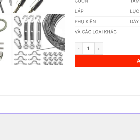
CUỘN
TẤM
LÁP
LỤC
PHỤ KIỆN
DÂY
VÀ CÁC LOẠI KHÁC
Dây Cáp Inox 201 7,5mm quant