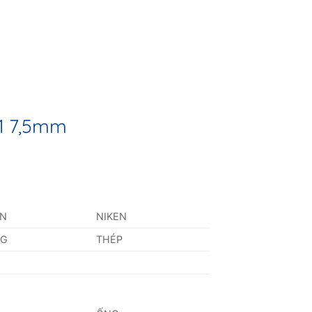
1 7,5mm
AN
NIKEN
NG
THÉP