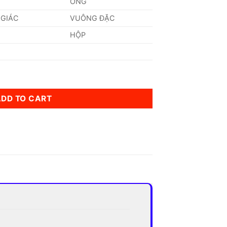
ỐNG
 GIÁC
VUÔNG ĐẶC
HỘP
ity
ADD TO CART