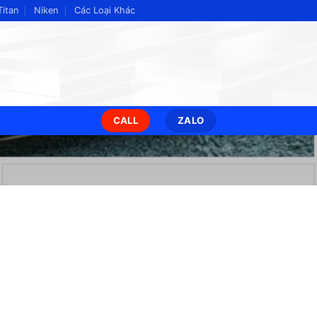
Titan
Niken
Các Loại Khác
CALL
ZALO