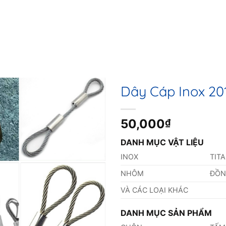
Dây Cáp Inox 20
50,000
₫
DANH MỤC VẬT LIỆU
INOX
TIT
NHÔM
ĐỒ
VÀ CÁC LOẠI KHÁC
DANH MỤC SẢN PHẨM