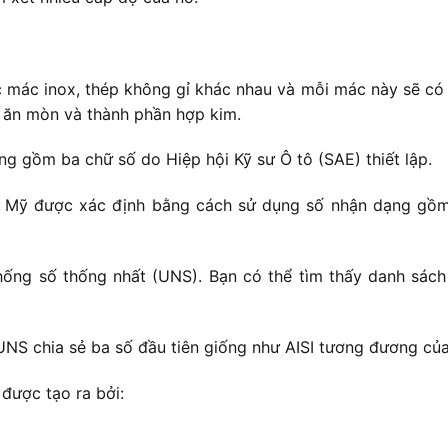
c mác inox, thép không gỉ khác nhau và mỗi mác này sẽ có 
g ăn mòn và thành phần hợp kim.
 gồm ba chữ số do Hiệp hội Kỹ sư Ô tô (SAE) thiết lập.
c Mỹ được xác định bằng cách sử dụng số nhận dạng gồm 
ống số thống nhất (UNS). Bạn có thể tìm thấy danh sách
UNS chia sẻ ba số đầu tiên giống như AISI tương đương củ
được tạo ra bởi: