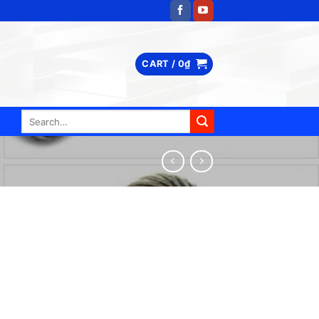
CART /
0
₫
Search
for: