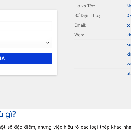
Họ và Tên:
N
Số Điện Thoại:
0
Email:
to
Web:
ki
ki
ki
va
ti
à gì?
t số đặc điểm, nhưng việc hiểu rõ các loại thép khác nhau