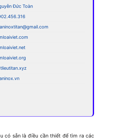
guyễn Đức Toàn
902.456.316
aninoxtitan@gmail.com
mloaiviet.com
mloaiviet.net
mloaiviet.org
tlieutitan.xyz
taninox.vn
 có sẵn là điều cần thiết để tìm ra các