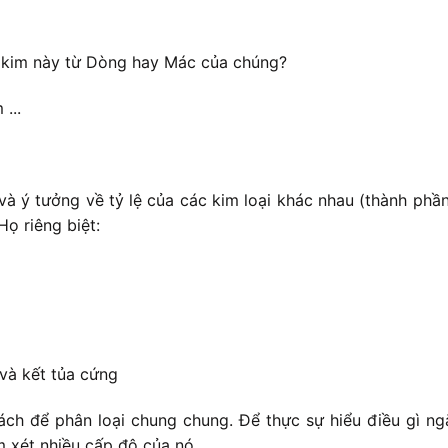
 kim này từ Dòng hay Mác của chúng?
...
và ý tưởng về tỷ lệ của các kim loại khác nhau (thành ph
ọ riêng biệt:
và kết tủa cứng
ch để phân loại chung chung. Để thực sự hiểu điều gì ngă
m xét nhiều cấp độ của nó.