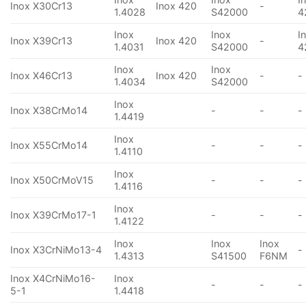
Inox X30Cr13
Inox 420
-
1.4028
S42000
4
Inox
Inox
I
Inox X39Cr13
Inox 420
-
1.4031
S42000
4
Inox
Inox
Inox X46Cr13
Inox 420
-
-
1.4034
S42000
Inox
Inox X38CrMo14
-
-
-
1.4419
Inox
Inox X55CrMo14
-
-
-
1.4110
Inox
Inox X50CrMoV15
-
-
-
1.4116
Inox
Inox X39CrMo17-1
-
-
-
1.4122
Inox
Inox
Inox
Inox X3CrNiMo13-4
-
1.4313
S41500
F6NM
Inox X4CrNiMo16-
Inox
-
-
-
5-1
1.4418