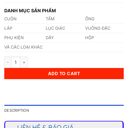
DANH MỤC SẢN PHẨM
CUỘN
TẤM
ỐNG
LÁP
LỤC GIÁC
VUÔNG ĐẶC
PHỤ KIỆN
DÂY
HỘP
VÀ CÁC LOẠI KHÁC
Dây Cáp Inox 42mm quantity
ADD TO CART
DESCRIPTION
LIÊN HỆ & BÁO GIÁ