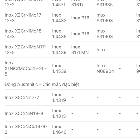
-
12-2
1.4571
316Ti
S31635
3
Inox X2CrNiMo17-
Inox
Inox
I
Inox 316L
-
12-3
1.4432
S31603
3
Inox X2CrNiMo18-
Inox
Inox
I
Inox 316L
-
14-3
1.4435
S31603
3
Inox X2CrNiMoN17-
Inox
Inox
Inox
-
13-5
1.4439
317LMN
Inox
Inox
Inox
I
X1NiCrMoCu25-20-
-
1.4539
N08904
9
5
Dòng Austenitic - Các mác đặc biệt
Inox
Inox X5CrNi17-7
-
-
-
-
1.4319
Inox
Inox X5CrNiN19-9
-
-
-
-
1.4315
Inox X5CrNiCu19-6-
Inox
-
-
-
-
2
1.4640