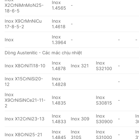
Inox
X2CrNiMnMoN25-
-
1.4565
18-6-5
Inox X9CrMnNiCu
Inox
-
17-8-5-2
1.4618
Inox
Inox
-
-
-
1.3964
Dòng Austenitic - Các mác chịu nhiệt
Inox
Inox
Inox X8CrNiTi18-10
Inox 321
-
1.4878
S32100
Inox X15CrNiSi20-
Inox
-
12
1.4828
Inox
Inox
Inox
X9CrNiSiNCe21-11-
-
1.4835
S30815
2
Inox
Inox
I
Inox X12CrNi23-13
Inox 309
-
1.4833
S30900
3
Inox
Inox
Inox
I
Inox X8CrNi25-21
-
1.4845
310S
S31000
3