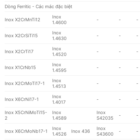
Dòng Ferritic - Các mác đặc biệt
Inox
Inox X2CrMnTi12
-
-
-
1.4600
Inox
Inox X2CrSiTi15
-
-
-
1.4630
Inox
Inox X2CrTi17
-
-
-
1.4520
Inox
Inox X1CrNb15
-
-
-
1.4595
Inox
Inox X2CrMoTi17-1
-
-
-
1.4513
Inox
Inox X6CrNi17-1
-
-
-
1.4017
Inox X5CrNiMoTi15-
Inox
Inox
-
-
2
1.4589
S42035
Inox
Inox
Inox X6CrMoNb17-1
Inox 436
-
-
1.4526
S43600