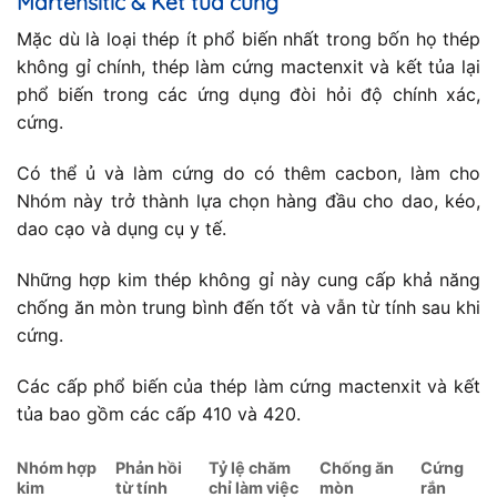
Martensitic & Kết tủa cứng
Mặc dù là loại thép ít phổ biến nhất trong bốn họ thép
không gỉ chính, thép làm cứng mactenxit và kết tủa lại
phổ biến trong các ứng dụng đòi hỏi độ chính xác,
cứng.
Có thể ủ và làm cứng do có thêm cacbon, làm cho
Nhóm này trở thành lựa chọn hàng đầu cho dao, kéo,
dao cạo và dụng cụ y tế.
Những hợp kim thép không gỉ này cung cấp khả năng
chống ăn mòn trung bình đến tốt và vẫn từ tính sau khi
cứng.
Các cấp phổ biến của thép làm cứng mactenxit và kết
tủa bao gồm các cấp 410 và 420.
Nhóm hợp
Phản hồi
Tỷ lệ chăm
Chống ăn
Cứng
kim
từ tính
chỉ làm việc
mòn
rắn