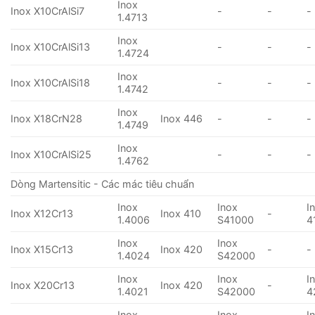
Inox
Inox X10CrAlSi7
-
-
-
1.4713
Inox
Inox X10CrAlSi13
-
-
-
1.4724
Inox
Inox X10CrAlSi18
-
-
-
1.4742
Inox
Inox X18CrN28
Inox 446
-
-
-
1.4749
Inox
Inox X10CrAlSi25
-
-
-
1.4762
Dòng Martensitic - Các mác tiêu chuẩn
Inox
Inox
I
Inox X12Cr13
Inox 410
-
1.4006
S41000
4
Inox
Inox
Inox X15Cr13
Inox 420
-
-
1.4024
S42000
Inox
Inox
I
Inox X20Cr13
Inox 420
-
1.4021
S42000
4
Inox
Inox
I