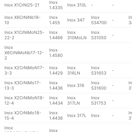
Inox
Inox X1CrNi25-21
Inox 310L
-
-
1.4335
Inox X6CrNiNb18-
Inox
Inox
I
Inox 347
-
10
1.455
S34700
3
Inox X1CrNiMoN25-
Inox
Inox
Inox
-
22-2
1.4466
310MoLN
S31050
Inox
Inox
X6CrNiMoNb17-12-
1.4580
2
Inox X2CrNiMoN17-
Inox
Inox
Inox
-
3-3
1.4429
316LN
S31653
Inox X3CrNiMo17-
Inox
Inox
I
Inox 316
-
13-3
1.4436
S31600
3
Inox X2CrNiMoN18-
Inox
Inox
Inox
-
12-4
1.4434
317LN
S31753
Inox X2CrNiMo18-
Inox
I
Inox 317L
Inox
-
15-4
1.4438
3
Inox
Inox