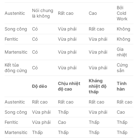
Bởi
Nói chung
Austenitic
Rất cao
Cao
Cold
là không
Work
Song công
Có
Vừa phải
Rất cao
Không
Ferritic
Có
Vừa phải
Vừa phải
Không
Gia
Martensitic
Có
Vừa phải
Vừa phải
nhiệt
Kết tủa
Cứng
Có
Vừa phải
Vừa phải
đông cứng
sẵn
Kháng
Chịu nhiệt
Tính
Độ dẻo
nhiệt độ
độ cao
hàn
thấp
Austenitic
Rất cao
Rất cao
Rất cao
Rất cao
Song công
Vừa phải
Thấp
Vừa phải
Cao
Ferritic
Vừa phải
Cao
Thấp
Thấp
Martensitic
Thấp
Thấp
Thấp
Thấp