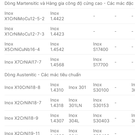
Dòng Martensitic và Hàng gia công độ cứng cao - Các mác đặc 
Inox
Inox
-
-
-
X1CrNiMoCu12-5-2
1.4422
Inox
Inox
-
-
-
X1CrNiMoCu12-7-3
1.4423
Inox
Inox
Inox
-
-
X5CrNiCuNb16-4
1.4542
S17400
Inox
Inox
Inox X7CrNiAl17-7
-
-
1.4568
S17700
Dòng Austenitic - Các mác tiêu chuẩn
Inox
Inox
I
Inox X10CrNi18-8
Inox 301
-
1.4310
S30100
3
Inox
Inox
Inox
Inox X2CrNiN18-7
-
1.4318
301LN
S30153
Inox
Inox
Inox
I
Inox X2CrNi18-9
-
1.4307
304L
S30403
3
Inox
Inox
Inox
Inox X2CrNi19-11
-