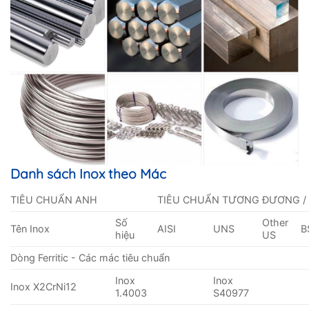
Danh sách Inox theo Mác
TIÊU CHUẨN ANH
TIÊU CHUẨN TƯƠNG ĐƯƠNG /
Số
Other
Tên Inox
AISI
UNS
B
hiệu
US
Dòng Ferritic - Các mác tiêu chuẩn
Inox
Inox
Inox X2CrNi12
1.4003
S40977