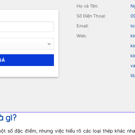
Họ và Tên:
N
Số Điện Thoại:
0
Email:
to
Web:
ki
ki
ki
va
ti
à gì?
t số đặc điểm, nhưng việc hiểu rõ các loại thép khác nhau