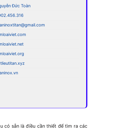
guyễn Đức Toàn
902.456.316
aninoxtitan@gmail.com
mloaiviet.com
mloaiviet.net
mloaiviet.org
tlieutitan.xyz
taninox.vn
 có sẵn là điều cần thiết để tìm ra các