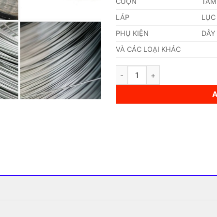
CUỘN
TẤM
LÁP
LỤC
PHỤ KIỆN
DÂY
VÀ CÁC LOẠI KHÁC
Dây Inox 201 0,01mm quantity