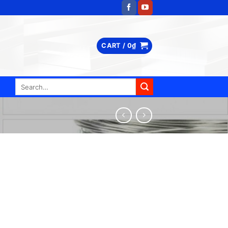
CART /
0
₫
Search
for: