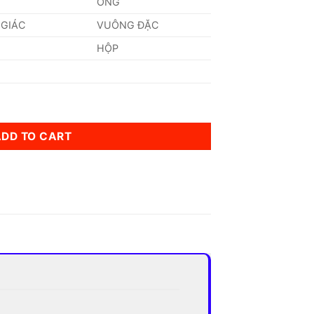
ỐNG
 GIÁC
VUÔNG ĐẶC
HỘP
ADD TO CART