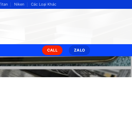
Titan
Niken
Các Loại Khác
CALL
ZALO