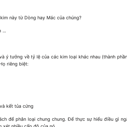
 kim này từ Dòng hay Mác của chúng?
...
và ý tưởng về tỷ lệ của các kim loại khác nhau (thành ph
ọ riêng biệt:
và kết tủa cứng
ch để phân loại chung chung. Để thực sự hiểu điều gì ngă
m xét nhiều cấp độ của nó.