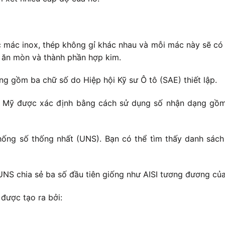
c mác inox, thép không gỉ khác nhau và mỗi mác này sẽ có 
g ăn mòn và thành phần hợp kim.
 gồm ba chữ số do Hiệp hội Kỹ sư Ô tô (SAE) thiết lập.
c Mỹ được xác định bằng cách sử dụng số nhận dạng gồm 
ống số thống nhất (UNS). Bạn có thể tìm thấy danh sách
UNS chia sẻ ba số đầu tiên giống như AISI tương đương củ
được tạo ra bởi: