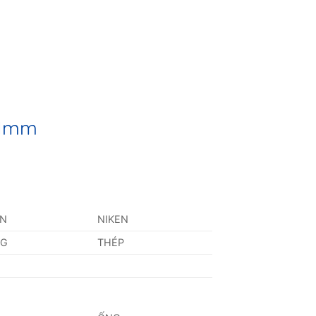
01mm
AN
NIKEN
NG
THÉP