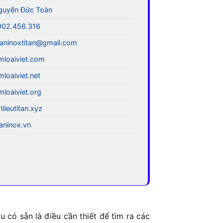
guyễn Đức Toàn
902.456.316
aninoxtitan@gmail.com
mloaiviet.com
mloaiviet.net
mloaiviet.org
tlieutitan.xyz
taninox.vn
 có sẵn là điều cần thiết để tìm ra các