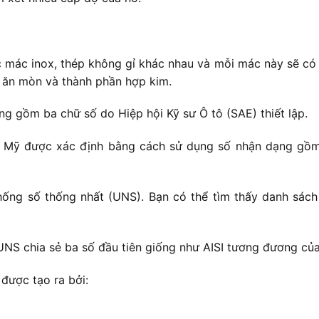
c mác inox, thép không gỉ khác nhau và mỗi mác này sẽ có 
g ăn mòn và thành phần hợp kim.
 gồm ba chữ số do Hiệp hội Kỹ sư Ô tô (SAE) thiết lập.
c Mỹ được xác định bằng cách sử dụng số nhận dạng gồm 
ống số thống nhất (UNS). Bạn có thể tìm thấy danh sách
UNS chia sẻ ba số đầu tiên giống như AISI tương đương củ
được tạo ra bởi: