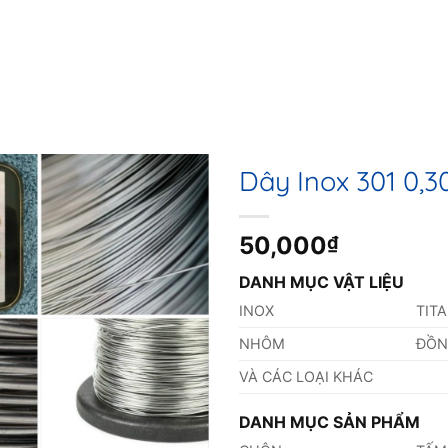
Dây Inox 301 0
50,000
₫
DANH MỤC VẬT LIỆU
INOX
TIT
NHÔM
ĐỒ
VÀ CÁC LOẠI KHÁC
DANH MỤC SẢN PHẨM