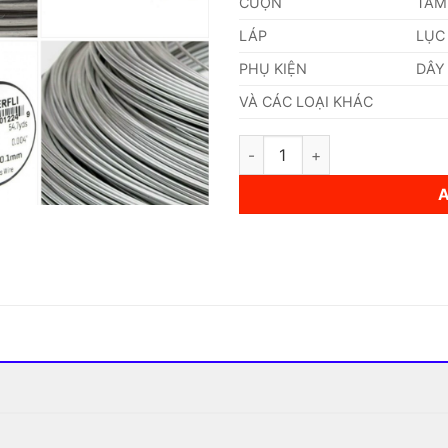
CUỘN
TẤM
LÁP
LỤC
PHỤ KIỆN
DÂY
VÀ CÁC LOẠI KHÁC
Dây Inox 301 0,30mm quantit