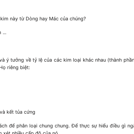
 kim này từ Dòng hay Mác của chúng?
...
và ý tưởng về tỷ lệ của các kim loại khác nhau (thành ph
ọ riêng biệt:
và kết tủa cứng
ch để phân loại chung chung. Để thực sự hiểu điều gì ngă
m xét nhiều cấp độ của nó.