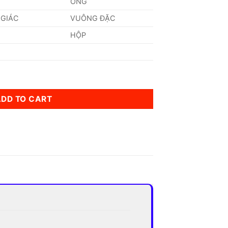
ỐNG
 GIÁC
VUÔNG ĐẶC
HỘP
y
ADD TO CART