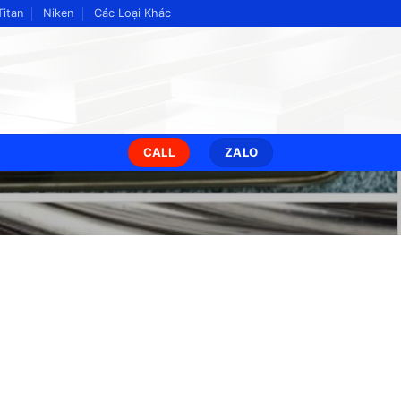
Titan
Niken
Các Loại Khác
CALL
ZALO