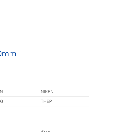
,30mm
AN
NIKEN
NG
THÉP