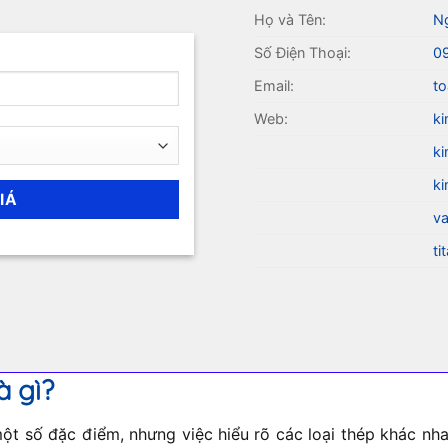
Họ và Tên:
N
Số Điện Thoại:
0
Email:
to
Web:
ki
ki
ki
va
ti
à gì?
t số đặc điểm, nhưng việc hiểu rõ các loại thép khác nhau