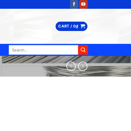
CART /
0
₫
Search
for: