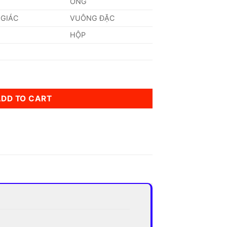
ỐNG
 GIÁC
VUÔNG ĐẶC
HỘP
tity
ADD TO CART