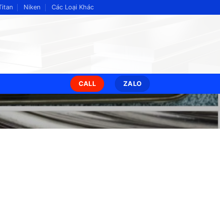
Titan
Niken
Các Loại Khác
CALL
ZALO