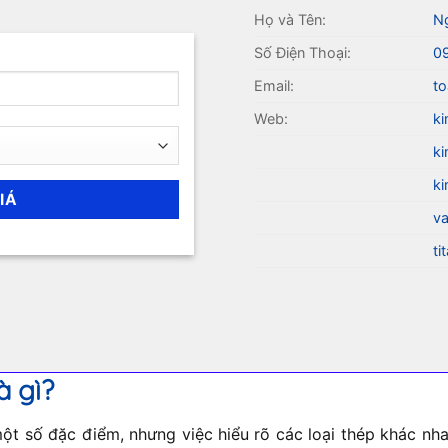
Họ và Tên:
N
Số Điện Thoại:
0
Email:
to
Web:
ki
ki
ki
va
ti
à gì?
t số đặc điểm, nhưng việc hiểu rõ các loại thép khác nhau