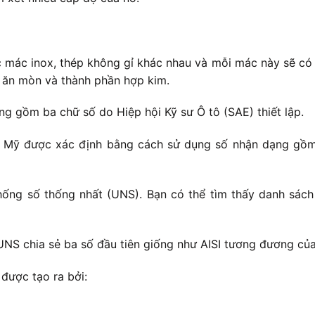
c mác inox, thép không gỉ khác nhau và mỗi mác này sẽ có 
g ăn mòn và thành phần hợp kim.
 gồm ba chữ số do Hiệp hội Kỹ sư Ô tô (SAE) thiết lập.
c Mỹ được xác định bằng cách sử dụng số nhận dạng gồm 
ống số thống nhất (UNS). Bạn có thể tìm thấy danh sách
UNS chia sẻ ba số đầu tiên giống như AISI tương đương củ
được tạo ra bởi: