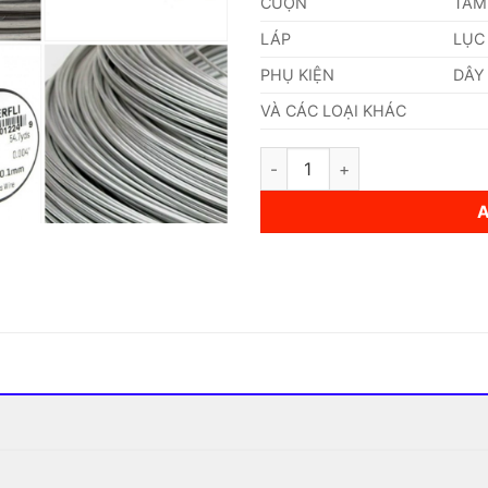
CUỘN
TẤM
LÁP
LỤC
PHỤ KIỆN
DÂY
VÀ CÁC LOẠI KHÁC
Dây Inox Đàn Hồi 0,55mm quan