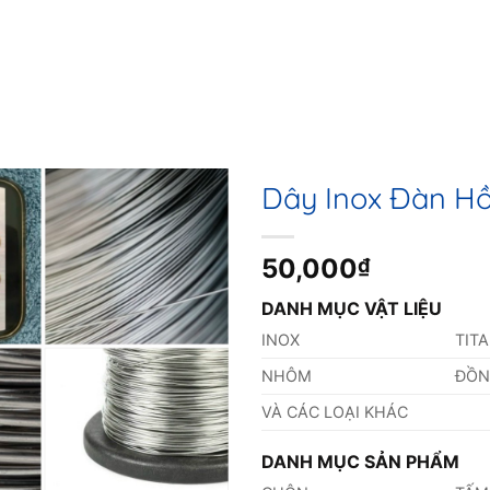
Dây Inox Đàn H
50,000
₫
DANH MỤC VẬT LIỆU
INOX
TIT
NHÔM
ĐỒ
VÀ CÁC LOẠI KHÁC
DANH MỤC SẢN PHẨM