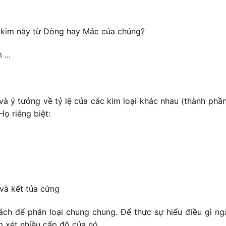
 kim này từ Dòng hay Mác của chúng?
...
và ý tưởng về tỷ lệ của các kim loại khác nhau (thành ph
ọ riêng biệt:
và kết tủa cứng
ch để phân loại chung chung. Để thực sự hiểu điều gì ngă
m xét nhiều cấp độ của nó.