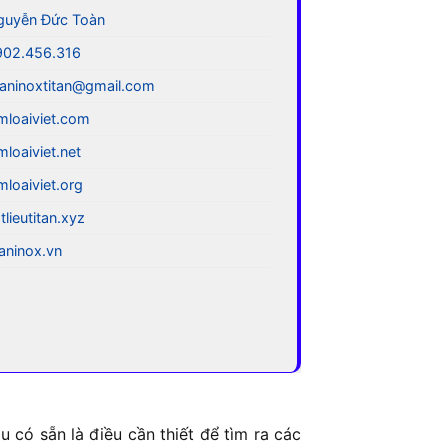
guyễn Đức Toàn
902.456.316
aninoxtitan@gmail.com
mloaiviet.com
mloaiviet.net
mloaiviet.org
tlieutitan.xyz
taninox.vn
 có sẵn là điều cần thiết để tìm ra các