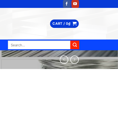
CART /
0
₫
Search
for: