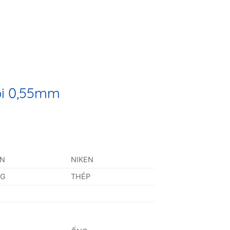
ồi 0,55mm
AN
NIKEN
NG
THÉP