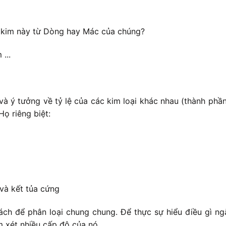
 kim này từ Dòng hay Mác của chúng?
...
và ý tưởng về tỷ lệ của các kim loại khác nhau (thành ph
ọ riêng biệt:
và kết tủa cứng
ch để phân loại chung chung. Để thực sự hiểu điều gì ngă
m xét nhiều cấp độ của nó.