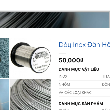
Dây Inox Đàn H
50,000
₫
DANH MỤC VẬT LIỆU
INOX
TIT
NHÔM
ĐỒ
VÀ CÁC LOẠI KHÁC
DANH MỤC SẢN PHẨM