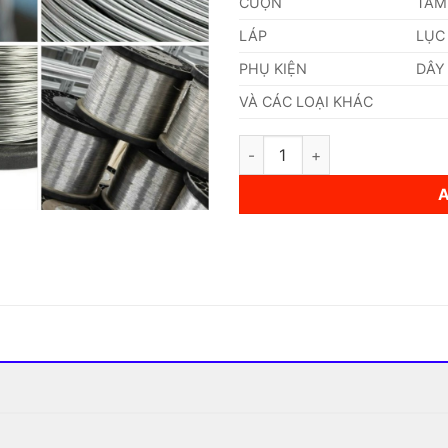
CUỘN
TẤM
LÁP
LỤC
PHỤ KIỆN
DÂY
VÀ CÁC LOẠI KHÁC
Dây Inox Đàn Hồi 11mm quanti