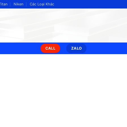
Titan
Niken
Các Loại Khác
CALL
ZALO