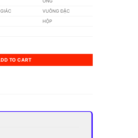
ỐNG
 GIÁC
VUÔNG ĐẶC
HỘP
ty
ADD TO CART