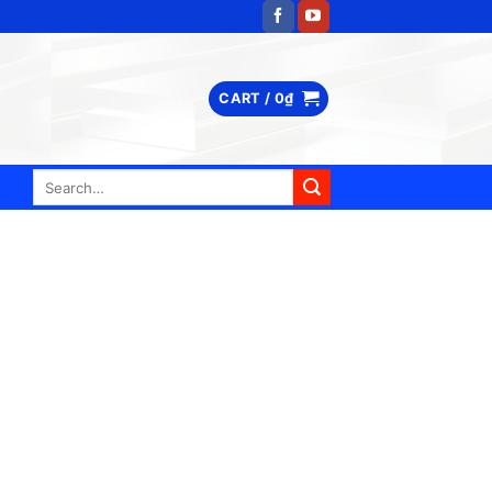
CART /
0
₫
Search
for: