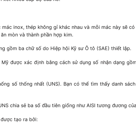
c mác inox, thép không gỉ khác nhau và mỗi mác này sẽ có 
g ăn mòn và thành phần hợp kim.
 gồm ba chữ số do Hiệp hội Kỹ sư Ô tô (SAE) thiết lập.
c Mỹ được xác định bằng cách sử dụng số nhận dạng gồm 
ống số thống nhất (UNS). Bạn có thể tìm thấy danh sách
UNS chia sẻ ba số đầu tiên giống như AISI tương đương củ
được tạo ra bởi: