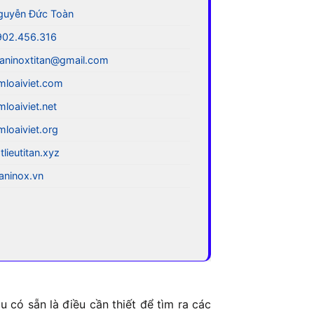
guyễn Đức Toàn
902.456.316
aninoxtitan@gmail.com
mloaiviet.com
mloaiviet.net
mloaiviet.org
tlieutitan.xyz
taninox.vn
 có sẵn là điều cần thiết để tìm ra các