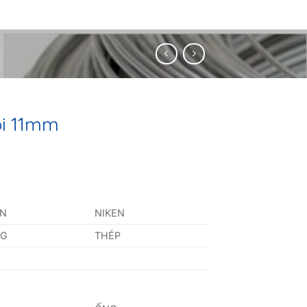
ồi 11mm
AN
NIKEN
NG
THÉP