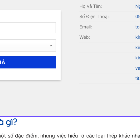
Họ và Tên:
N
Số Điện Thoại:
0
Email:
to
Web:
ki
ki
ki
va
ti
à gì?
t số đặc điểm, nhưng việc hiểu rõ các loại thép khác nhau